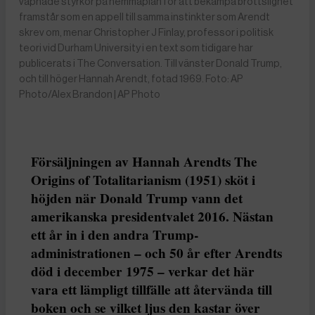
väpnade styrkor på hemmaplan för att bekämpa brottslighet
framstår som en appell till samma instinkter som Arendt
skrev om, menar Christopher J Finlay, professor i politisk
teori vid Durham University i en text som tidigare har
publicerats i The Conversation. Till vänster Donald Trump,
och till höger Hannah Arendt, fotad 1969. Foto: AP
Photo/Alex Brandon | AP Photo
Försäljningen av Hannah Arendts The
Origins of Totalitarianism (1951) sköt i
höjden när Donald Trump vann det
amerikanska presidentvalet 2016. Nästan
ett år in i den andra Trump-
administrationen – och 50 år efter Arendts
död i december 1975 – verkar det här
vara ett lämpligt tillfälle att återvända till
boken och se vilket ljus den kastar över