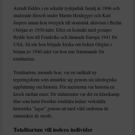
Arendt föddes i en sekulär tyskjudisk familj år 1906 och
studerade filosofi under Martin Heidegger och Karl
Jaspers innan hon övergick till sionistisk aktivism i Berlin
i början av 1930-talet. Efter en kontakt med gestapo
flydde hon till Frankrike och lämnade Europa 1941 för
USA. Så när hon började forska om boken Origins i
början av 1940-talet var hon inte främmande för
totalitarism.
Totalitarism, menade hon, var en radikalt ny
regeringsform som utmärkte sig genom sin ideologiska
uppfattning om historia. För nazisterna var historia en
krock mellan raser; för stalinismen var det en klasskamp.
Hur som helst försökte totalitära ledare verkställa
historiska ”lagar” genom att med våld omforma de
människor de styrde.
Totalitarism vill isolera individer