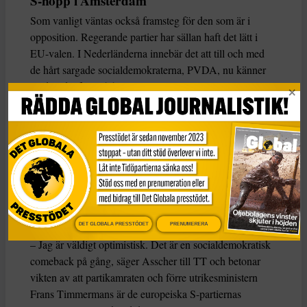
S-hopp i Amsterdam
Som vanligt väntas också framsteg för den som är i
opposition. Regerande partier har sällan haft det lätt i
EU-valen. I Nederländerna innebär det att till och med
de hårt sargade socialdemokraterna, PVDA, nu känner
medvind, efter två år i opposition.
– Orättvisorna är stora och växer allt mer. Folk har svårt
att hitta lägenheter och långsiktiga jobb, valtalar EU-
parlamentskandidaten Paul Tang utanför centralstationen
i Amsterdam.
Plötsligt får han sällskap av sin partiledare Lodewijk
Asscher, som är på väg till tåget.
DET GLOBALA PRESSTÖDET
PRENUMERERA
– Jag är väldigt optimistisk. Det är en socialdemokratisk
comeback på gång, säger Asscher till TT och betonar
vikten av att partikamraten och förre utrikesministern
Frans Timmermans är de europeiska S-partiernas