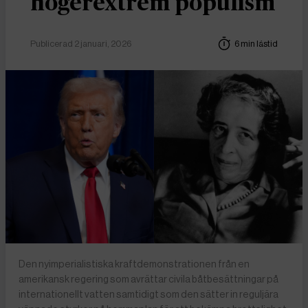
högerextrem populism
Publicerad 2 januari, 2026
6 min lästid
Den nyimperialistiska kraftdemonstrationen från en
amerikansk regering som avrättar civila båtbesättningar på
internationellt vatten samtidigt som den sätter in reguljära