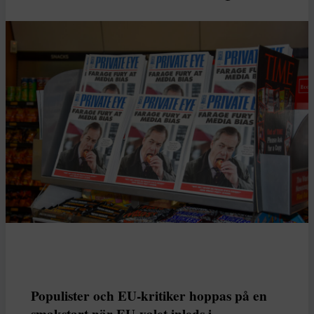
Populister och EU-kritiker hoppas på en
smakstart när EU-valet inleds i