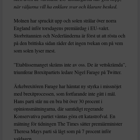
när väljarna vill ha enklare svar och klarare besked.
Molnen har spruckit upp och solen strålar över norra
England inför torsdagens premiärdag i EU-valet.
Storbritannien och Nederländerna är först ut att rösta och
på den brittiska sidan råder det ingen tvekan om på vem
som solen lyser mest.
”Etablissemanget skräms inte av oss. De är vettskrämda”,
triumferar Brexitpartiets ledare Nigel Farage på Twitter.
Ärkebrexitören Farage har hämtat ny styrka i missnöjet
med brexitprocessen, som fortfarande inte gått i mål.
Hans parti står nu en bra bit över 30 procent i
opinionsmätningarna, där samtidigt regerande
Konservativa partiet väntas göra ett katastrofval. En
mätning för tidningen The Times sätter premiärminister
Theresa Mays parti så lågt som på 7 procent inför
valdagen.