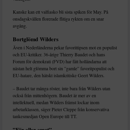
Kanske kan ett valfiasko bli sista spiken för May. På
onsdagskvällen florerade flitiga rykten om en snar
avgång.
Bortglömd Wilders
Även i Nederländerna pekar favorittipsen mot en populist
och EU-kritiker. 36-årige Thierry Baudet och hans
Forum för demokrati (FVD) har fått holländarna att
nästan helt glömma bort sin ”gamle” favoritpopulist och
EU-hatare, den hätskt islamkritiske Geert Wilders.
– Baudet tar många röster, inte bara från Wilders utan
också från mittenhögern. Baudet är mer av en
intellektuell, medan Wilders främst lockar inom
arbetarklassen, säger Pieter Cleppe från konservativa
tankesmedjan Open Europe till TT.
”För eller emot”