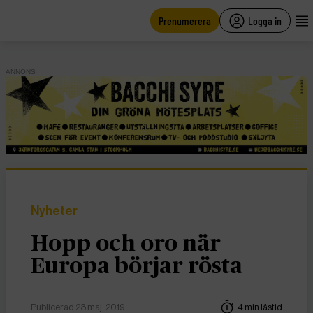
main
content
Prenumerera
Logga in
ANNONS
Nyheter
Hopp och oro när
Europa börjar rösta
Publicerad 23 maj, 2019
4 min lästid