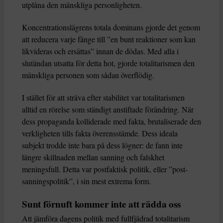
utplåna den mänskliga personligheten.
Koncentrationslägrens totala dominans gjorde det genom
att reducera varje fånge till ”en bunt reaktioner som kan
likvideras och ersättas” innan de dödas. Med alla i
slutändan utsatta för detta hot, gjorde totalitarismen den
mänskliga personen som sådan överflödig.
I stället för att sträva efter stabilitet var totalitarismen
alltid en rörelse som ständigt anstiftade förändring. När
dess propaganda kolliderade med fakta, brutaliserade den
verkligheten tills fakta överensstämde. Dess ideala
subjekt trodde inte bara på dess lögner: de fann inte
längre skillnaden mellan sanning och falskhet
meningsfull. Detta var postfaktisk politik, eller ”post-
sanningspolitik”, i sin mest extrema form.
Sunt förnuft kommer inte att rädda oss
Att jämföra dagens politik med fullfjädrad totalitarism