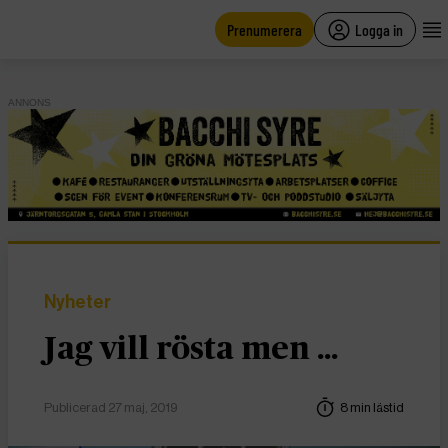
main
content
Prenumerera
Logga in
ANNONS
Nyheter
Jag vill rösta men …
Publicerad 27 maj, 2019
8 min lästid