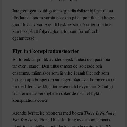
Integreringen av tidigare marginella åsikter hjälper till att
förklara ett andra varningstecken på att politik i allt högre
grad drivs av vad Arendt beskrev som ”krafter som inte
kan litas på att följa reglerna för sunt förnuft och
egenintresse”.
Flyr in i konspirationsteorier
En förenklad politik av ideologisk fantasi och paranoia
tar över i stället. Den tilltalar mest de isolerade och
ensamma, människor som är vilse i samhället och som
har gett upp hoppet om att någon någonsin kommer att ta
itu med deras verkliga intressen och bekymmer. Ständigt
frustrerade av verkligheten söker de i stället flykt i
konspirationsteorier.
Arendts berättelse resonerar med boken
There Is Nothing
For You Here
, Fiona Hills skildring av de som lämnats
utanför i samhällen i avindustrialiserade regioner i USA,