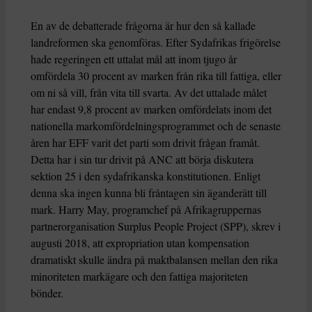
En av de debatterade frågorna är hur den så kallade
landreformen ska genomföras. Efter Sydafrikas frigörelse
hade regeringen ett uttalat mål att inom tjugo år
omfördela 30 procent av marken från rika till fattiga, eller
om ni så vill, från vita till svarta. Av det uttalade målet
har endast 9,8 procent av marken omfördelats inom det
nationella markomfördelningsprogrammet och de senaste
åren har EFF varit det parti som drivit frågan framåt.
Detta har i sin tur drivit på ANC att börja diskutera
sektion 25 i den sydafrikanska konstitutionen. Enligt
denna ska ingen kunna bli fråntagen sin äganderätt till
mark. Harry May, programchef på Afrikagruppernas
partnerorganisation Surplus People Project (SPP), skrev i
augusti 2018, att expropriation utan kompensation
dramatiskt skulle ändra på maktbalansen mellan den rika
minoriteten markägare och den fattiga majoriteten
bönder.