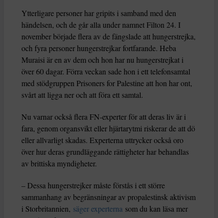
Ytterligare personer har gripits i samband med den
händelsen, och de går alla under namnet Filton 24. I
november började flera av de fängslade att hungerstrejka,
och fyra personer hungerstrejkar fortfarande. Heba
Muraisi är en av dem och hon har nu hungerstrejkat i
över 60 dagar. Förra veckan sade hon i ett telefonsamtal
med stödgruppen Prisoners for Palestine att hon har ont,
svårt att ligga ner och att föra ett samtal.
Nu varnar också flera FN-experter för att deras liv är i
fara, genom organsvikt eller hjärtarytmi riskerar de att dö
eller allvarligt skadas. Experterna uttrycker också oro
över hur deras grundläggande rättigheter har behandlas
av brittiska myndigheter.
– Dessa hungerstrejker måste förstås i ett större
sammanhang av begränsningar av propalestinsk aktivism
i Storbritannien,
säger experterna
som du kan läsa mer