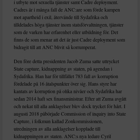
i utbyte mot sexuella tjänster samt Cadre deployment.
Cadres är i många fall de ANC:are som förde kampen
mot apartheid i exil, återvände till Sydafrika och
tilldelades höga tjänster inom statsförvaltningen, tjänster
som de varken har erfarenhet eller utbildning för. Det
finns de som menar att det är just Cadre deployment som
bidragit till att ANC blivit så korrumperat.
Den före detta presidenten Jacob Zuma satte uttrycket
State capture, kidnappning av staten, på agendan i
Sydafrika. Han har för tillfället 783 fall av korruption
fördelade på 16 åtalspunkter över sig. Hans styre har
kantats av korruption på olika nivåer och Sydafrika har
sedan 2014 haft sex finansministrar. Efter att Zuma avgått
och nekat till alla anklagelser blev dock trycket för hårt. I
augusti 2018 påbörjade Commission of inquiry into State
Capture, i folkmun kallad Zonkommissionen,
utredningen av alla anklagelser kopplade till
kidnappningen av staten. ANC:s nya ledare Cyril