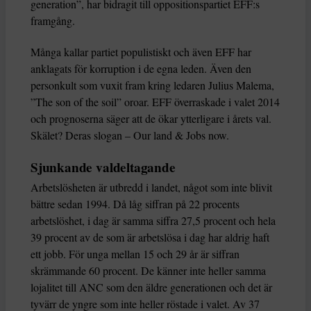
generation”, har bidragit till oppositionspartiet EFF:s
framgång.
Många kallar partiet populistiskt och även EFF har
anklagats för korruption i de egna leden. Även den
personkult som vuxit fram kring ledaren Julius Malema,
”The son of the soil” oroar. EFF överraskade i valet 2014
och prognoserna säger att de ökar ytterligare i årets val.
Skälet? Deras slogan – Our land & Jobs now.
Sjunkande valdeltagande
Arbetslösheten är utbredd i landet, något som inte blivit
bättre sedan 1994. Då låg siffran på 22 procents
arbetslöshet, i dag är samma siffra 27,5 procent och hela
39 procent av de som är arbetslösa i dag har aldrig haft
ett jobb. För unga mellan 15 och 29 år är siffran
skrämmande 60 procent. De känner inte heller samma
lojalitet till ANC som den äldre generationen och det är
tyvärr de yngre som inte heller röstade i valet. Av 37