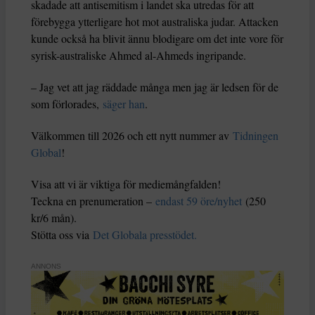
skadade att antisemitism i landet ska utredas för att
förebygga ytterligare hot mot australiska judar. Attacken
kunde också ha blivit ännu blodigare om det inte vore för
syrisk-australiske Ahmed al-Ahmeds ingripande.
– Jag vet att jag räddade många men jag är ledsen för de
som förlorades,
säger han
.
Välkommen till 2026 och ett nytt nummer av
Tidningen
Global
!
Visa att vi är viktiga för mediemångfalden!
Teckna en prenumeration –
endast 59 öre/nyhet
(250
kr/6 mån).
Stötta oss via
Det Globala presstödet.
ANNONS