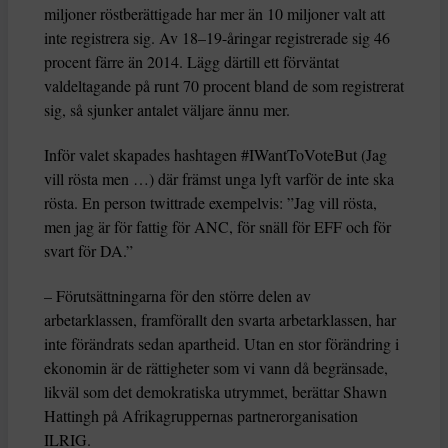
miljoner röstberättigade har mer än 10 miljoner valt att
inte registrera sig. Av 18–19-åringar registrerade sig 46
procent färre än 2014. Lägg därtill ett förväntat
valdeltagande på runt 70 procent bland de som registrerat
sig, så sjunker antalet väljare ännu mer.
Inför valet skapades hashtagen #IWantToVoteBut (Jag
vill rösta men …) där främst unga lyft varför de inte ska
rösta. En person twittrade exempelvis: ”Jag vill rösta,
men jag är för fattig för ANC, för snäll för EFF och för
svart för DA.”
– Förutsättningarna för den större delen av
arbetarklassen, framförallt den svarta arbetarklassen, har
inte förändrats sedan apartheid. Utan en stor förändring i
ekonomin är de rättigheter som vi vann då begränsade,
likväl som det demokratiska utrymmet, berättar Shawn
Hattingh på Afrikagruppernas partnerorganisation
ILRIG.