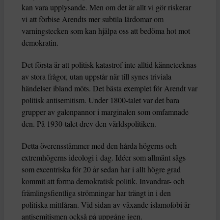
kan vara upplysande. Men om det är allt vi gör riskerar
vi att förbise Arendts mer subtila lärdomar om
varningstecken som kan hjälpa oss att bedöma hot mot
demokratin.
Det första är att politisk katastrof inte alltid kännetecknas
av stora frågor, utan uppstår när till synes triviala
händelser ibland möts. Det bästa exemplet för Arendt var
politisk antisemitism. Under 1800-talet var det bara
grupper av galenpannor i marginalen som omfamnade
den. På 1930-talet drev den världspolitiken.
Detta överensstämmer med den hårda högerns och
extremhögerns ideologi i dag. Idéer som allmänt sågs
som excentriska för 20 år sedan har i allt högre grad
kommit att forma demokratisk politik. Invandrar- och
främlingsfientliga strömningar har trängt in i den
politiska mittfåran. Vid sidan av växande islamofobi är
antisemitismen också på uppgång igen.