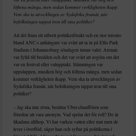
löftena många, men sedan kommer verkligheten ikapp.
Vem ska ta utvecklingen av Sydafrika framåt, när
befolkningen tappat tron till sina politiker?
Att det finns ett utbrett politikerförakt och en stor misstro
bland ANC:s anhängare var svårt att ta in på Ellis Park
Stadium i Johannesburg söndagen innan valet. Arenan
var fylld till bredden och det var svårt att avgöra om det
var en festival eller valupptakt. Stämningen var
uppsluppen, musiken hög och löftena många, men sedan
kommer verkligheten ikapp. Vem ska ta utvecklingen av
Sydafrika framåt, när befolkningen tappat tron till sina
politiker?
– Jag ska inte rösta, berättar Uber-chauffören som
föredrar att vara anonym. Vad spelar det för roll? De är
likadana allihop. Vi har varken vatten eller mat men de
lever i överflöd, säger han och syftar på politikerna i