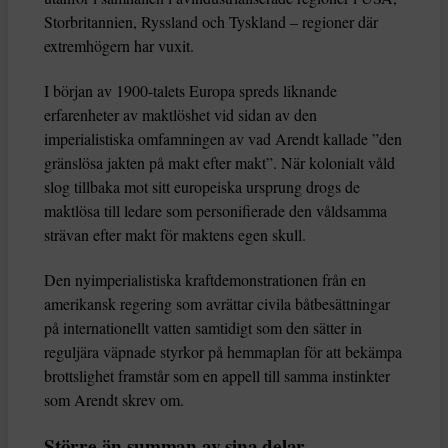
Storbritannien, Ryssland och Tyskland – regioner där
extremhögern har vuxit.
I början av 1900-talets Europa spreds liknande
erfarenheter av maktlöshet vid sidan av den
imperialistiska omfamningen av vad Arendt kallade ”den
gränslösa jakten på makt efter makt”. När kolonialt våld
slog tillbaka mot sitt europeiska ursprung drogs de
maktlösa till ledare som personifierade den våldsamma
strävan efter makt för maktens egen skull.
Den nyimperialistiska kraftdemonstrationen från en
amerikansk regering som avrättar civila båtbesättningar
på internationellt vatten samtidigt som den sätter in
reguljära väpnade styrkor på hemmaplan för att bekämpa
brottslighet framstår som en appell till samma instinkter
som Arendt skrev om.
Större än summan av sina delar