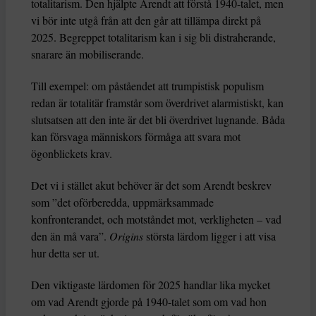
totalitarism. Den hjälpte Arendt att förstå 1940-talet, men
vi bör inte utgå från att den går att tillämpa direkt på
2025. Begreppet totalitarism kan i sig bli distraherande,
snarare än mobiliserande.
Till exempel: om påståendet att trumpistisk populism
redan är totalitär framstår som överdrivet alarmistiskt, kan
slutsatsen att den inte är det bli överdrivet lugnande. Båda
kan försvaga människors förmåga att svara mot
ögonblickets krav.
Det vi i stället akut behöver är det som Arendt beskrev
som ”det oförberedda, uppmärksammade
konfronterandet, och motståndet mot, verkligheten – vad
den än må vara”.
Origins
största lärdom ligger i att visa
hur detta ser ut.
Den viktigaste lärdomen för 2025 handlar lika mycket
om vad Arendt gjorde på 1940-talet som om vad hon