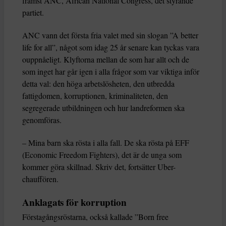
främst ANC, African National Congress, det styrande
partiet.
ANC vann det första fria valet med sin slogan ”A better
life for all”, något som idag 25 år senare kan tyckas vara
ouppnåeligt. Klyftorna mellan de som har allt och de
som inget har går igen i alla frågor som var viktiga inför
detta val: den höga arbetslösheten, den utbredda
fattigdomen, korruptionen, kriminaliteten, den
segregerade utbildningen och hur landreformen ska
genomföras.
– Mina barn ska rösta i alla fall. De ska rösta på EFF
(Economic Freedom Fighters), det är de unga som
kommer göra skillnad. Skriv det, fortsätter Uber-
chauffören.
Anklagats för korruption
Förstagångsröstarna, också kallade ”Born free