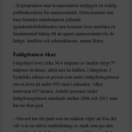
– Expropriation utan kompensation möjliggör en verklig
jordbruksreform för matsuveränitet. Detta kommer inte
bara förändra maktbalansen gällande
äganderättsförhållanden men kommer även innebära ett
fundamentalt bidrag till att uppnå matsuveränitet för de
fattiga, landlösa och arbetarklassen, menar Harry.
Fattigdomen ökar
I dagsläget lever cirka 30,4 miljoner av landets drygt 57
miljoner invånare, alltså mer än hälften, i fattigdom. I
Sydafrika räknas en person som under fattigdomsgränsen
om en lever på under 992 rand i månaden, vilket
motsvarar 657 kronor. Antalet personer under
fattigdomsgränsen minskade mellan 2006 och 2011 men
har nu ökat igen.
– Oavsett hur det parti som tar makten väljer att lösa det
vill vi se en rättvis omfördelning av mark som ger den