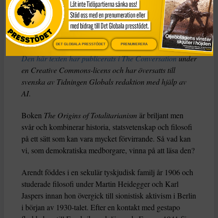
Christopher J Finlay
Dela
DET GLOBALA PRESSTÖDET
PRENUMERERA
Den här texten har publicerats i The Conversation
under
en Creative Commons-licens och har översatts till
svenska av Tidningen Globals redaktion med hjälp av
AI
.
Boken
The Origins of Totalitarianism
är briljant men
svår och kombinerar historia, statsvetenskap och filosofi
på ett sätt som kan vara mycket förvirrande. Så vad kan
vi, som demokratiska medborgare, vinna på att läsa den?
Arendt föddes i en sekulär tyskjudisk familj år 1906 och
studerade filosofi under Martin Heidegger och Karl
Jaspers innan hon övergick till sionistisk aktivism i Berlin
i början av 1930-talet. Efter en kontakt med gestapo