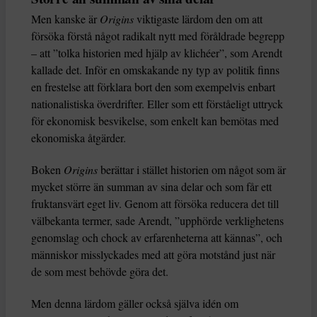
Men kanske är
Origins
viktigaste lärdom den om att
försöka förstå något radikalt nytt med föråldrade begrepp
– att ”tolka historien med hjälp av klichéer”, som Arendt
kallade det. Inför en omskakande ny typ av politik finns
en frestelse att förklara bort den som exempelvis enbart
nationalistiska överdrifter. Eller som ett förståeligt uttryck
för ekonomisk besvikelse, som enkelt kan bemötas med
ekonomiska åtgärder.
Boken
Origins
berättar i stället historien om något som är
mycket större än summan av sina delar och som får ett
fruktansvärt eget liv. Genom att försöka reducera det till
välbekanta termer, sade Arendt, ”upphörde verklighetens
genomslag och chock av erfarenheterna att kännas”, och
människor misslyckades med att göra motstånd just när
de som mest behövde göra det.
Men denna lärdom gäller också själva idén om