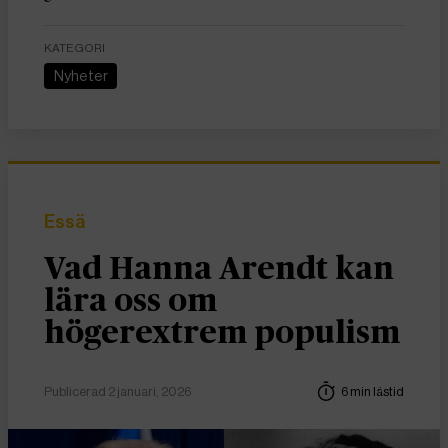
KATEGORI
Nyheter
Essä
Vad Hanna Arendt kan
lära oss om
högerextrem populism
Publicerad 2 januari, 2026
6 min lästid