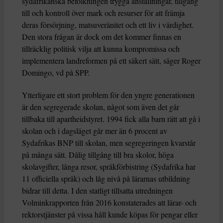
sydafrikanska befolkningen trygga anställningar, tillgång
till och kontroll över mark och resurser för att främja
deras försörjning, matsuveränitet och ett liv i värdighet.
Den stora frågan är dock om det kommer finnas en
tillräcklig politisk vilja att kunna kompromissa och
implementera landreformen på ett säkert sätt, säger Roger
Domingo, vd på SPP.
Ytterligare ett stort problem för den yngre generationen
är den segregerade skolan, något som även det går
tillbaka till apartheidstyret. 1994 fick alla barn rätt att gå i
skolan och i dagsläget går mer än 6 procent av
Sydafrikas BNP till skolan, men segregeringen kvarstår
på många sätt. Dålig tillgång till bra skolor, höga
skolavgifter, långa resor, språkförbistring (Sydafrika har
11 officiella språk) och låg nivå på lärarnas utbildning
bidrar till detta. I den statligt tillsatta utredningen
Volminkrapporten från 2016 konstaterades att lärar- och
rektorstjänster på vissa håll kunde köpas för pengar eller