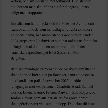
Action, och sitt motstånd mot folkmord. Hon släpptes
mot borgen men ska infinna sig för rättegång i mars
enligt medierapporter.
Inte alla som har uttryckt stöd för Palestine Action, och
framför allt inte de som har deltagit i direkta aktioner i
gruppens namn, har snabbt släppts mot borgen. Under
2024 greps över 20 aktivister som har anklagats för att ha
deltagit i en aktion mot en underleverantör till det
israeliska vapenföretaget Elbit Systems i Filton,
Brighton.
Brittiska myndigheter menar att de orsakade omfattande
skador när de bröt sig in på företaget, samt att de också
misshandlat en polis. I november 2025 inleddes
rättegången mot sex personer: Charlotte Head, Samuel
Corner, Leona Kamio, Fatema Rajwani, Zoe Rogers, och
Jordan Devlin, som alla har åtalats för grovt inbrott,
skadegörelse samt våldsamt upplopp. De nekar till brott.