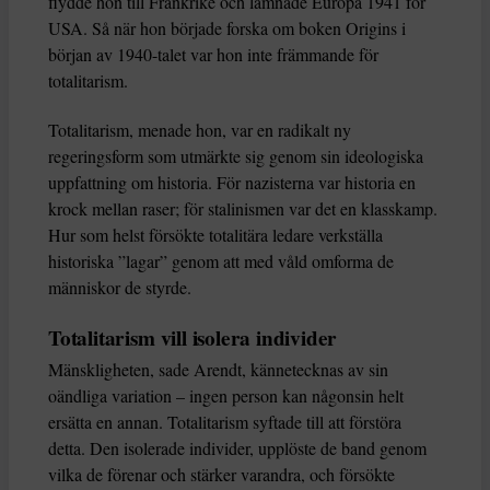
flydde hon till Frankrike och lämnade Europa 1941 för
USA. Så när hon började forska om boken Origins i
början av 1940-talet var hon inte främmande för
totalitarism.
Totalitarism, menade hon, var en radikalt ny
regeringsform som utmärkte sig genom sin ideologiska
uppfattning om historia. För nazisterna var historia en
krock mellan raser; för stalinismen var det en klasskamp.
Hur som helst försökte totalitära ledare verkställa
historiska ”lagar” genom att med våld omforma de
människor de styrde.
Totalitarism vill isolera individer
Mänskligheten, sade Arendt, kännetecknas av sin
oändliga variation – ingen person kan någonsin helt
ersätta en annan. Totalitarism syftade till att förstöra
detta. Den isolerade individer, upplöste de band genom
vilka de förenar och stärker varandra, och försökte