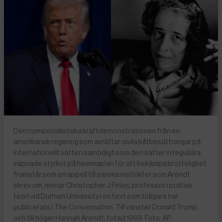
Den nyimperialistiska kraftdemonstrationen från en
amerikansk regering som avrättar civila båtbesättningar på
internationellt vatten samtidigt som den sätter in reguljära
väpnade styrkor på hemmaplan för att bekämpa brottslighet
framstår som en appell till samma instinkter som Arendt
skrev om, menar Christopher J Finlay, professor i politisk
teori vid Durham University i en text som tidigare har
publicerats i The Conversation. Till vänster Donald Trump,
och till höger Hannah Arendt, fotad 1969. Foto: AP