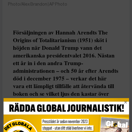
Photo/Alex Brandon | AP Photo
Försäljningen av Hannah Arendts The
Origins of Totalitarianism (1951) sköt i
höjden när Donald Trump vann det
amerikanska presidentvalet 2016. Nästan
ett år in i den andra Trump-
administrationen – och 50 år efter Arendts
död i december 1975 – verkar det här
vara ett lämpligt tillfälle att återvända till
boken och se vilket ljus den kastar över
2025. Det skriver Christopher J Finlay,
professor i politisk teori vid Durham
University.