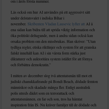
om i årets första nummer.
Läs också om hur AI användes på ett aggressivt sätt
under delstatsvalet i indiska Bihar i
november.
Skribenten Vladan Lausevic lyfter att
AI å
ena sidan kan bidra till att sprida viktig information och
öka politiskt deltagande, men å andra sidan också kan
orsaka problem om den missbrukas. Han skriver: ”Utan
tydliga regler, etiska riktlinjer och system för att granska
falskt innehåll kan AI i sin värsta form stärka just
diktaturer och auktoritära system istället för att förnya
och förbättra demokratin.”
I mitten av december slog två attentatsmän till mot ett
judiskt chanukkafirande på Bondi Beach, dödade femton
människor och skadade många fler. Enligt australisk
polis utreds dådet som en terrorattack och
attentatsmännen, en far och son, tros ha hämtat
inspiration från IS. Nu kräver familjer till de dödade och