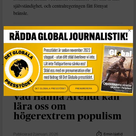
självständighet, och centralregeringen fått förnyat
bränsle.
KATEGORI
Nyheter
Essä
DET GLOBALA PRESSTÖDET
PRENUMERERA
Vad Hanna Arendt kan
lära oss om
högerextrem populism
Publicerad 2 januari, 2026
6 min lästid