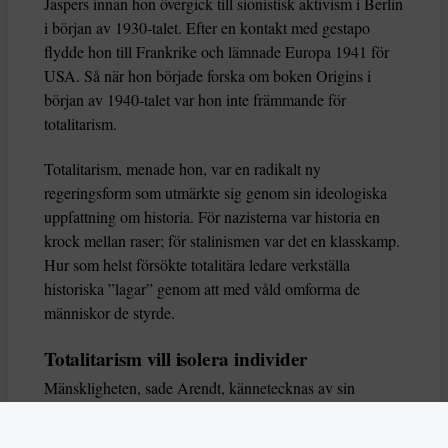
Jaspers innan hon övergick till sionistisk aktivism i Berlin
i början av 1930-talet. Efter en kontakt med gestapo
flydde hon till Frankrike och lämnade Europa 1941 för
USA. Så när hon började forska om boken Origins i
början av 1940-talet var hon inte främmande för
totalitarism.
Totalitarism, menade hon, var en radikalt ny
regeringsform som utmärkte sig genom sin ideologiska
uppfattning om historia. För nazisterna var historia en
krock mellan raser; för stalinismen var det en klasskamp.
Hur som helst försökte totalitära ledare verkställa
historiska ”lagar” genom att med våld omforma de
människor de styrde.
Totalitarism vill isolera individer
Mänskligheten, sade Arendt, kännetecknas av sin
oändliga variation – ingen person kan någonsin helt
ersätta en annan. Totalitarism syftade till att förstöra