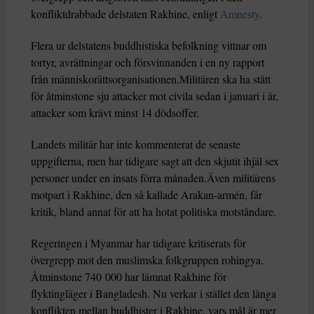
konfliktdrabbade delstaten Rakhine, enligt
Amnesty
.
Flera ur delstatens buddhistiska befolkning vittnar om
tortyr, avrättningar och försvinnanden i en ny rapport
från människorättsorganisationen.Militären ska ha stått
för åtminstone sju attacker mot civila sedan i januari i år,
attacker som krävt minst 14 dödsoffer.
Landets militär har inte kommenterat de senaste
uppgifterna, men har tidigare sagt att den skjutit ihjäl sex
personer under en insats förra månaden.Även militärens
motpart i Rakhine, den så kallade Arakan-armén, får
kritik, bland annat för att ha hotat politiska motståndare.
Regeringen i Myanmar har tidigare kritiserats för
övergrepp mot den muslimska folkgruppen rohingya.
Åtminstone 740 000 har lämnat Rakhine för
flyktingläger i Bangladesh. Nu verkar i stället den långa
konflikten mellan buddhister i Rakhine, vars mål är mer