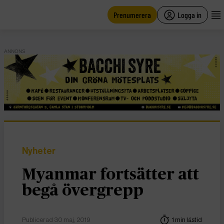
main
content
Prenumerera
Logga in
ANNONS
Nyheter
Myanmar fortsätter att
begå övergrepp
Publicerad 30 maj, 2019
1 min lästid