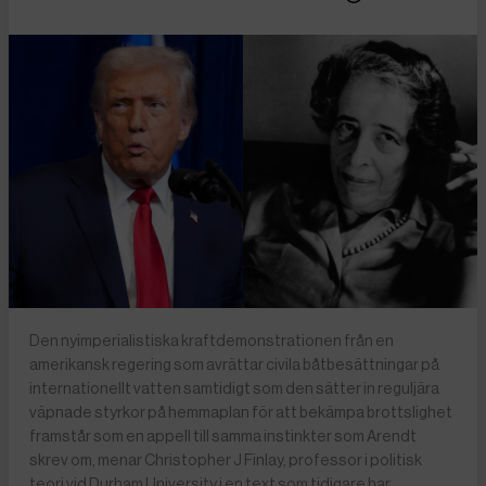
Den nyimperialistiska kraftdemonstrationen från en
amerikansk regering som avrättar civila båtbesättningar på
internationellt vatten samtidigt som den sätter in reguljära
väpnade styrkor på hemmaplan för att bekämpa brottslighet
framstår som en appell till samma instinkter som Arendt
skrev om, menar Christopher J Finlay, professor i politisk
teori vid Durham University i en text som tidigare har