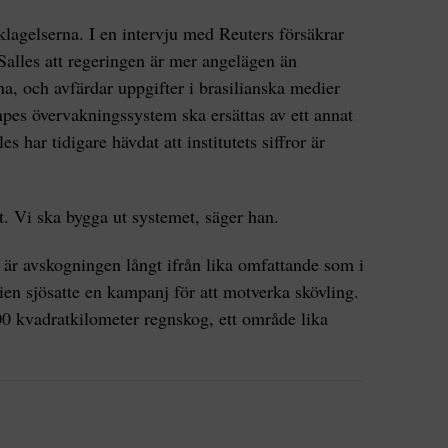
klagelserna. I en intervju med Reuters försäkrar
Salles att regeringen är mer angelägen än
, och avfärdar uppgifter i brasilianska medier
npes övervakningssystem ska ersättas av ett annat
es har tidigare hävdat att institutets siffror är
t. Vi ska bygga ut systemet, säger han.
 är avskogningen långt ifrån lika omfattande som i
lien sjösatte en kampanj för att motverka skövling.
0 kvadratkilometer regnskog, ett område lika