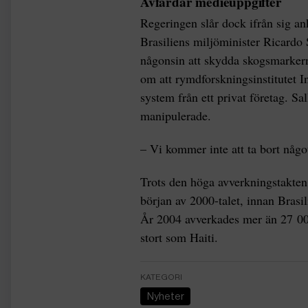
Avfärdar medieuppgifter
Regeringen slår dock ifrån sig an
Brasiliens miljöminister Ricardo 
någonsin att skydda skogsmarkerna
om att rymdforskningsinstitutet I
system från ett privat företag. Sall
manipulerade.
– Vi kommer inte att ta bort någo
Trots den höga avverkningstakten
början av 2000-talet, innan Brasi
År 2004 avverkades mer än 27 00
stort som Haiti.
KATEGORI
Nyheter