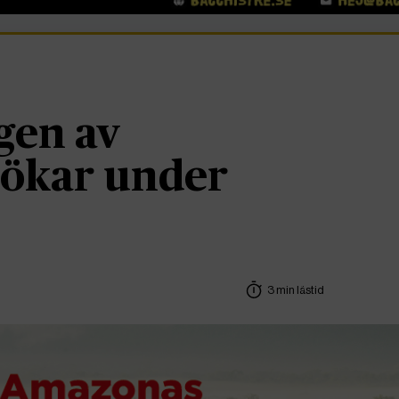
gen av
ökar under
3 min lästid