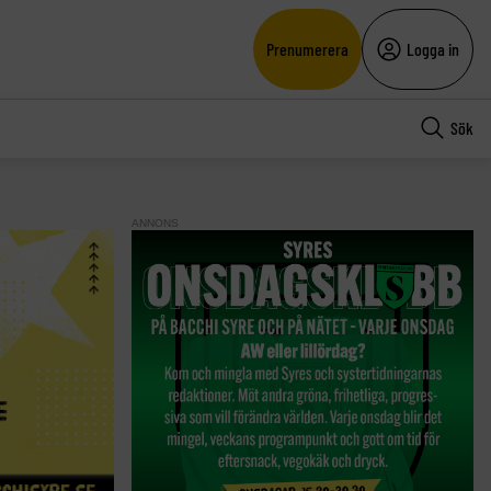
Prenumerera
Logga in
Sök
ANNONS