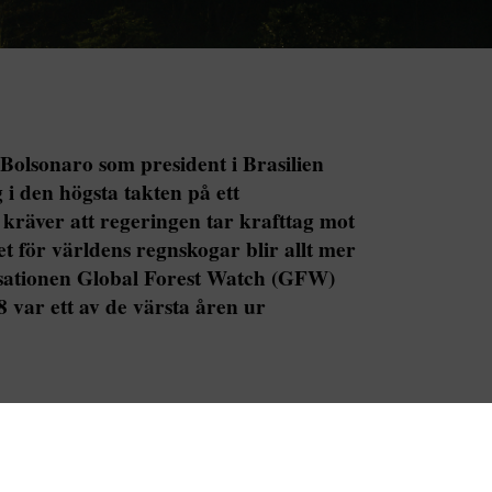
olsonaro som president i Brasilien
i den högsta takten på ett
 kräver att regeringen tar krafttag mot
 för världens regnskogar blir allt mer
isationen Global Forest Watch (GFW)
 var ett av de värsta åren ur