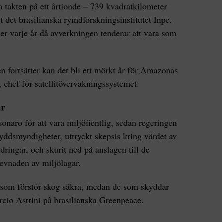
takten på ett årtionde – 739 kvadratkilometer
 det brasilianska rymdforskningsinstitutet Inpe.
er varje år då avverkningen tenderar att vara som
 fortsätter kan det bli ett mörkt år för Amazonas
 chef för satellitövervakningssystemet.
ar
onaro för att vara miljöfientlig, sedan regeringen
yddsmyndigheter, uttryckt skepsis kring värdet av
dringar, och skurit ned på anslagen till de
evnaden av miljölagar.
 som förstör skog säkra, medan de som skyddar
rcio Astrini på brasilianska Greenpeace.