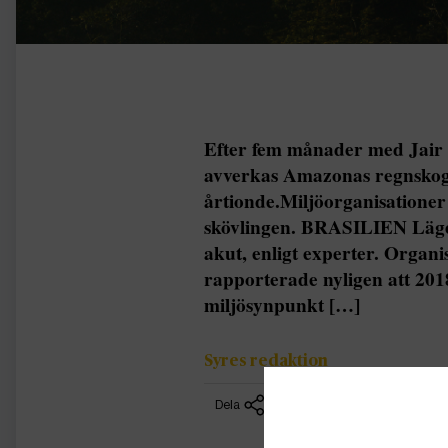
Efter fem månader med Jair B
avverkas Amazonas regnskog 
årtionde.Miljöorganisationer
skövlingen. BRASILIEN Läget
akut, enligt experter. Organ
rapporterade nyligen att 2018
miljösynpunkt […]
Syres redaktion
Dela