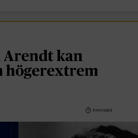
 Arendt kan
om högerextrem
6 min lästid