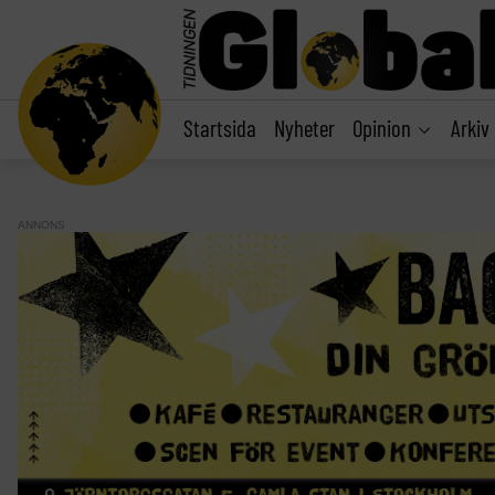
main
content
Startsida
Nyheter
Opinion
Arkiv
ANNONS