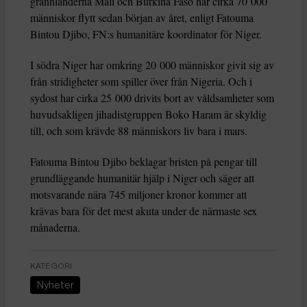
grannländerna Mali och Burkina Faso har cirka 70 000
människor flytt sedan början av året, enligt Fatouma
Bintou Djibo, FN:s humanitäre koordinator för Niger.
I södra Niger har omkring 20 000 människor givit sig av
från stridigheter som spiller över från Nigeria. Och i
sydost har cirka 25 000 drivits bort av våldsamheter som
huvudsakligen jihadistgruppen Boko Haram är skyldig
till, och som krävde 88 människors liv bara i mars.
Fatouma Bintou Djibo beklagar bristen på pengar till
grundläggande humanitär hjälp i Niger och säger att
motsvarande nära 745 miljoner kronor kommer att
krävas bara för det mest akuta under de närmaste sex
månaderna.
KATEGORI
Nyheter