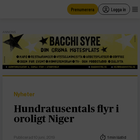
main
content
Prenumerera
Logga in
ANNONS
Nyheter
Hundratusentals flyr i
oroligt Niger
Publicerad 10 juni, 2019
1 min lästid