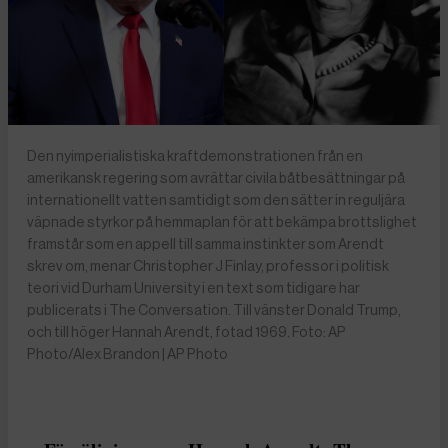
Den nyimperialistiska kraftdemonstrationen från en
amerikansk regering som avrättar civila båtbesättningar på
internationellt vatten samtidigt som den sätter in reguljära
väpnade styrkor på hemmaplan för att bekämpa brottslighet
framstår som en appell till samma instinkter som Arendt
skrev om, menar Christopher J Finlay, professor i politisk
teori vid Durham University i en text som tidigare har
publicerats i The Conversation. Till vänster Donald Trump,
och till höger Hannah Arendt, fotad 1969. Foto: AP
Photo/Alex Brandon | AP Photo