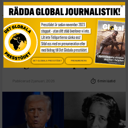
Essä
Vad Hanna Arendt kan
lära oss om
DET GLOBALA PRESSTÖDET
PRENUMERERA
högerextrem populism
Publicerad 2 januari, 2026
6 min lästid