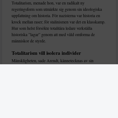
Totalitarism, menade hon, var en radikalt ny
regeringsform som utmärkte sig genom sin ideologiska
uppfattning om historia. För nazisterna var historia en
krock mellan raser; för stalinismen var det en klasskamp.
Hur som helst försökte totalitära ledare verkställa
historiska ”lagar” genom att med våld omforma de
människor de styrde.
Totalitarism vill isolera individer
Mänskligheten, sade Arendt, kännetecknas av sin
oändliga variation – ingen person kan någonsin helt
ersätta en annan. Totalitarism syftade till att förstöra
detta. Den isolerade individer, upplöste de band genom
vilka de förenar och stärker varandra, och försökte
utplåna den mänskliga personligheten.
Koncentrationslägrens totala dominans gjorde det genom
att reducera varje fånge till ”en bunt reaktioner som kan
likvideras och ersättas” innan de dödas. Med alla i