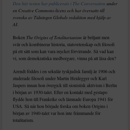
Den här texten har publicerats i The Conversation
under
en Creative Commons-licens och har översatts till
svenska av Tidningen Globals redaktion med hjälp av
AI
.
Boken
The Origins of Totalitarianism
är briljant men
svår och kombinerar historia, statsvetenskap och filosofi
på ett sätt som kan vara mycket förvirrande. Så vad kan
vi, som demokratiska medborgare, vinna på att läsa den?
Arendt föddes i en sekulär tyskjudisk familj år 1906 och
studerade filosofi under Martin Heidegger och Karl
Jaspers innan hon övergick till sionistisk aktivism i Berlin
i början av 1930-talet. Efter en kontakt med gestapo
flydde hon till Frankrike och lämnade Europa 1941 för
USA. Så när hon började forska om boken Origins i
början av 1940-talet var hon inte främmande för
totalitarism.