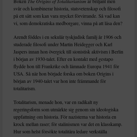
Boken
The Origins of Totalitarianism
är briljant men
svår och kombinerar historia, statsvetenskap och filosofi
på ett sätt som kan vara mycket förvirrande. Så vad kan
vi, som demokratiska medborgare, vinna på att läsa den?
Arendt föddes i en sekulär tyskjudisk familj år 1906 och
studerade filosofi under Martin Heidegger och Karl
Jaspers innan hon övergick till sionistisk aktivism i Berlin
i början av 1930-talet. Efter en kontakt med gestapo
flydde hon till Frankrike och lämnade Europa 1941 för
USA. Så när hon började forska om boken Origins i
början av 1940-talet var hon inte främmande för
totalitarism.
Totalitarism, menade hon, var en radikalt ny
regeringsform som utmärkte sig genom sin ideologiska
uppfattning om historia. För nazisterna var historia en
krock mellan raser; för stalinismen var det en klasskamp.
Hur som helst försökte totalitära ledare verkställa