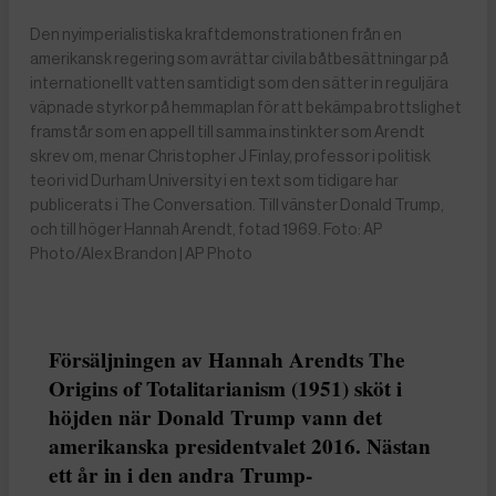
Den nyimperialistiska kraftdemonstrationen från en
amerikansk regering som avrättar civila båtbesättningar på
internationellt vatten samtidigt som den sätter in reguljära
väpnade styrkor på hemmaplan för att bekämpa brottslighet
framstår som en appell till samma instinkter som Arendt
skrev om, menar Christopher J Finlay, professor i politisk
teori vid Durham University i en text som tidigare har
publicerats i The Conversation. Till vänster Donald Trump,
och till höger Hannah Arendt, fotad 1969. Foto: AP
Photo/Alex Brandon | AP Photo
Försäljningen av Hannah Arendts The
Origins of Totalitarianism (1951) sköt i
höjden när Donald Trump vann det
amerikanska presidentvalet 2016. Nästan
ett år in i den andra Trump-