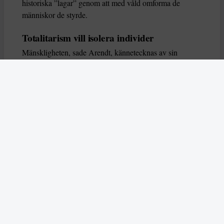
historiska ”lagar” genom att med våld omforma de
människor de styrde.
Totalitarism vill isolera individer
Mänskligheten, sade Arendt, kännetecknas av sin
oändliga variation – ingen person kan någonsin helt
ersätta en annan. Totalitarism syftade till att förstöra
detta. Den isolerade individer, upplöste de band genom
vilka de förenar och stärker varandra, och försökte
utplåna den mänskliga personligheten.
Koncentrationslägrens totala dominans gjorde det genom
att reducera varje fånge till ”en bunt reaktioner som kan
likvideras och ersättas” innan de dödas. Med alla i
slutändan utsatta för detta hot, gjorde totalitarismen den
mänskliga personen som sådan överflödig.
I stället för att sträva efter stabilitet var totalitarismen
alltid en rörelse som ständigt anstiftade förändring. När