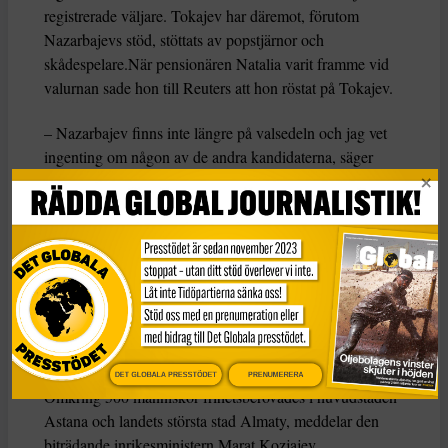
registrerade väljare. Tokajev har däremot, förutom
Nazarbajevs stöd, stöttats av popstjärnor och
skådespelare.När pensionären Natalia varit framme vid
valurnan sade hon till Reuters att hon röstat på Tokajev.
– Nazarbajev finns inte längre på valsedeln och jag vet
ingenting om någon av de andra kandidaterna, säger
hon.
Många gripna
Mycket få trodde också att det kan bli någon annan än
Tokajev som sätter sig i presidentstolen. För både
Ryssland och Kina, liksom för utländska energi- och
gruvbolag, är en smidig maktöverföring av stor betydelse
i den olje- och mineralrika före detta Sovjetrepubliken.
DET GLOBALA PRESSTÖDET
PRENUMERERA
Omkring 500 människor frihetsberövades i huvudstaden
Astana och landets största stad Almaty, meddelar den
biträdande inrikesministern Marat Kozjajev.