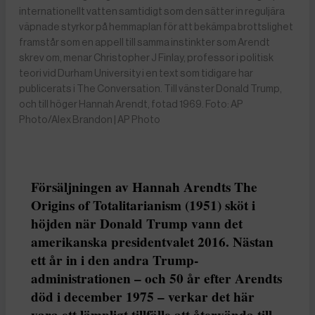
internationellt vatten samtidigt som den sätter in reguljära
väpnade styrkor på hemmaplan för att bekämpa brottslighet
framstår som en appell till samma instinkter som Arendt
skrev om, menar Christopher J Finlay, professor i politisk
teori vid Durham University i en text som tidigare har
publicerats i The Conversation. Till vänster Donald Trump,
och till höger Hannah Arendt, fotad 1969. Foto: AP
Photo/Alex Brandon | AP Photo
Försäljningen av Hannah Arendts The
Origins of Totalitarianism (1951) sköt i
höjden när Donald Trump vann det
amerikanska presidentvalet 2016. Nästan
ett år in i den andra Trump-
administrationen – och 50 år efter Arendts
död i december 1975 – verkar det här