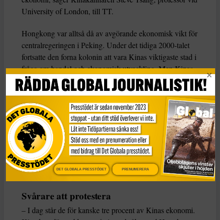
University of London, till TT.
Hongkong var alltså då av avgörande ekonomisk vikt för
centralregeringen i Peking. Under det tidiga 2000-talet
fortsatte den forna kolonin att vara Kinas viktigaste stad i
fråga om handel och ekonomisk utveckling. Men Kinas
rekordtillväxt de senaste decennierna har gått snabbare
än Hongkongs, och har förändrat maktbalansen mellan
fastlandet och territoriet, som nu är hotat och omkört av
nya tekniknav och ekonomiska centrum som Shenzhen
och Shanghai.
Finanskrisen 2008 slog också hårt mot Hongkong, och
den finansmakt som man en gång hade, har man inte
DET GLOBALA PRESSTÖDET
PRENUMERERA
längre.
Svårare att protestera
– I dag står de för kanske tre procent av Kinas ekonomi.