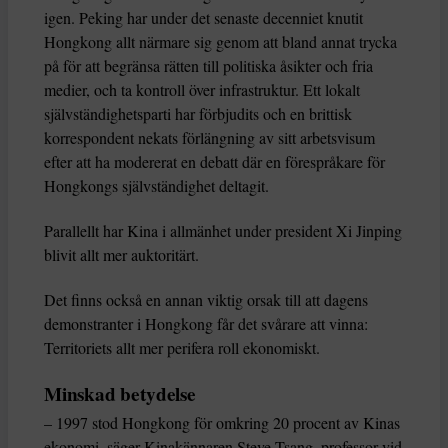
igen. Peking har under det senaste decenniet knutit
Hongkong allt närmare sig genom att bland annat trycka
på för att begränsa rätten till politiska åsikter och fria
medier, och ta kontroll över infrastruktur. Ett lokalt
självständighetsparti har förbjudits och en brittisk
korrespondent nekats förlängning av sitt arbetsvisum
efter att ha modererat en debatt där en förespråkare för
Hongkongs självständighet deltagit.
Parallellt har Kina i allmänhet under president Xi Jinping
blivit allt mer auktoritärt.
Det finns också en annan viktig orsak till att dagens
demonstranter i Hongkong får det svårare att vinna:
Territoriets allt mer perifera roll ekonomiskt.
Minskad betydelse
– 1997 stod Hongkong för omkring 20 procent av Kinas
ekonomi, säger Kinakännaren Steve Tsang, professor vid