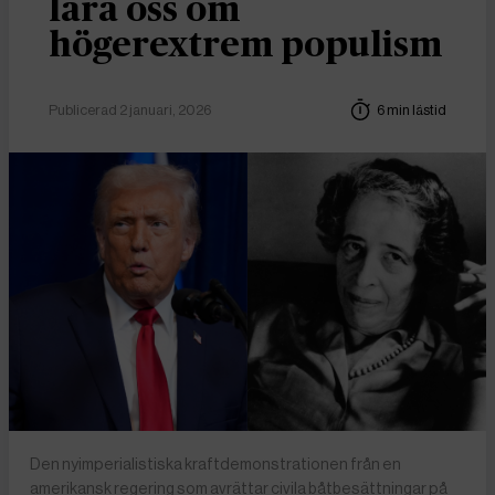
lära oss om
högerextrem populism
Publicerad 2 januari, 2026
6 min lästid
Den nyimperialistiska kraftdemonstrationen från en
amerikansk regering som avrättar civila båtbesättningar på