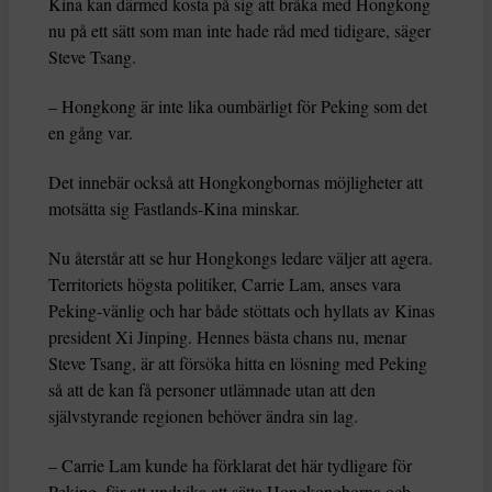
Kina kan därmed kosta på sig att bråka med Hongkong
nu på ett sätt som man inte hade råd med tidigare, säger
Steve Tsang.
– Hongkong är inte lika oumbärligt för Peking som det
en gång var.
Det innebär också att Hongkongbornas möjligheter att
motsätta sig Fastlands-Kina minskar.
Nu återstår att se hur Hongkongs ledare väljer att agera.
Territoriets högsta politiker, Carrie Lam, anses vara
Peking-vänlig och har både stöttats och hyllats av Kinas
president Xi Jinping. Hennes bästa chans nu, menar
Steve Tsang, är att försöka hitta en lösning med Peking
så att de kan få personer utlämnade utan att den
självstyrande regionen behöver ändra sin lag.
– Carrie Lam kunde ha förklarat det här tydligare för
Peking, för att undvika att sätta Hongkongborna och