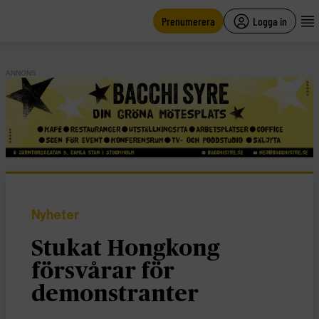
main
content
Prenumerera
Logga in
ANNONS
Nyheter
Stukat Hongkong
försvårar för
demonstranter