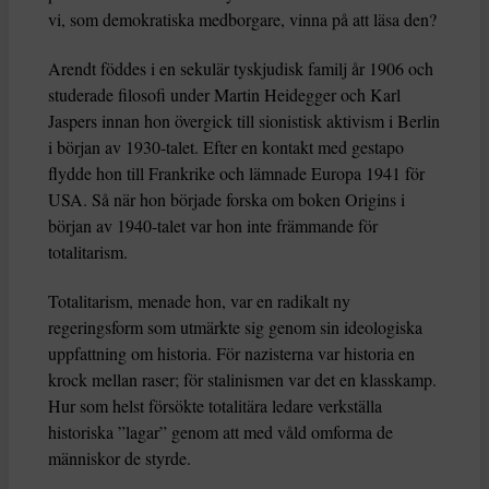
vi, som demokratiska medborgare, vinna på att läsa den?
Arendt föddes i en sekulär tyskjudisk familj år 1906 och
studerade filosofi under Martin Heidegger och Karl
Jaspers innan hon övergick till sionistisk aktivism i Berlin
i början av 1930-talet. Efter en kontakt med gestapo
flydde hon till Frankrike och lämnade Europa 1941 för
USA. Så när hon började forska om boken Origins i
början av 1940-talet var hon inte främmande för
totalitarism.
Totalitarism, menade hon, var en radikalt ny
regeringsform som utmärkte sig genom sin ideologiska
uppfattning om historia. För nazisterna var historia en
krock mellan raser; för stalinismen var det en klasskamp.
Hur som helst försökte totalitära ledare verkställa
historiska ”lagar” genom att med våld omforma de
människor de styrde.