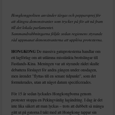
Hongkongpolisen använder tårgas och pepparsprej för
att skingra demonstranter som trycker på för att nå fram
till det lokala parlamentet.
Sammandrabbningarna följde sedan regionens styrande
råd uppmanat demonstranterna att upplösa protesterna.
HONGKONG
De massiva gatuprotesterna handlar om
ett lagförlag om att utlämna misstänkta brottslingar till
Fastlands-Kina. Meningen var att styrande rådet skulle
debattera förslaget för andra gången under onsdagen,
men ärendet ”flyttas till en senare tidpunkt”, som det
formulerades, utan att något datum specificerades.
För 15 år sedan lyckades Hongkongborna genom
protester stoppa en Pekingvänlig lagändring. I dag är det
inte lika säkert att man lyckas – trots att dubbelt så många
gått ut på gatorna.I takt med att Hongkong tappar sin