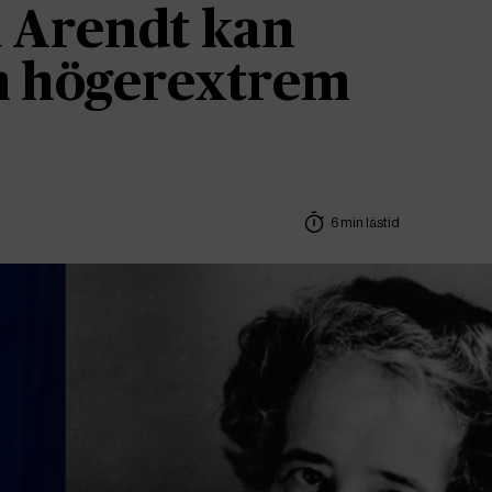
 Arendt kan
om högerextrem
6 min lästid