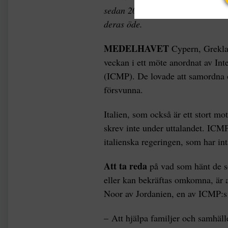
sedan 2014. Nu lovar flera lände
deras öde.
MEDELHAVET
Cypern, Grekla
veckan i ett möte anordnat av In
(ICMP). De lovade att samordna oc
försvunna.
Italien, som också är ett stort m
skrev inte under uttalandet. ICMP
italienska regeringen, som har in
Att ta reda
på vad som hänt de so
eller kan bekräftas omkomna, är a
Noor av Jordanien, en av ICMP:s
– Att hjälpa familjer och samhäl