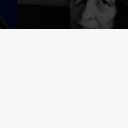
egering som avrättar civila båtbesättningar på internationellt vatten
t bekämpa brottslighet framstår som en appell till samma instinkter 
d Durham University i en text som tidigare har publicerats i The Convers