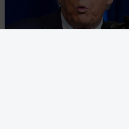
Den nyimperialistiska kraftdemonstrationen från en amerikansk r
som den sätter in reguljära väpnade styrkor på hemmaplan för at
skrev om, menar Christopher J Finlay, professor i politisk teori vi