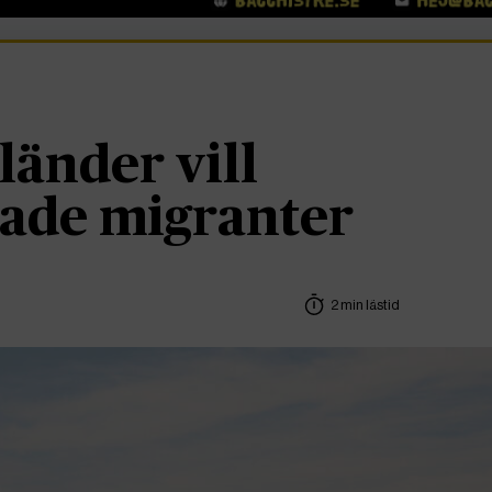
änder vill
nade migranter
2 min lästid