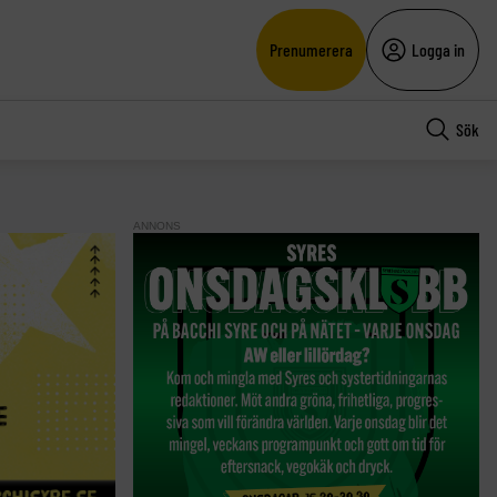
Prenumerera
Logga in
Sök
ANNONS