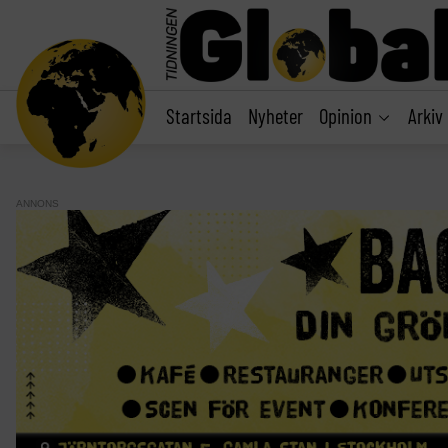
main
content
Startsida
Nyheter
Opinion
Arkiv
ANNONS