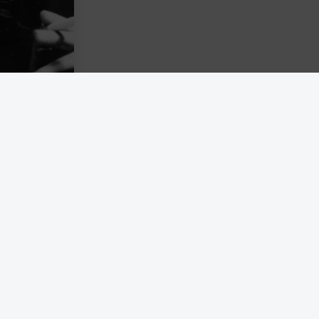
 samtidigt
som Arendt
ation. Till