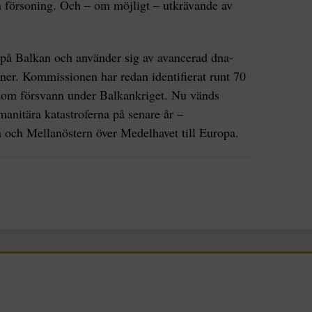
ch försoning. Och – om möjligt – utkrävande av
på Balkan och använder sig av avancerad dna-
oner. Kommissionen har redan identifierat runt 70
som försvann under Balkankriget. Nu vänds
manitära katastroferna på senare år –
 och Mellanöstern över Medelhavet till Europa.