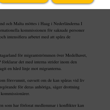
r att öka ansträngningarna att försöka klarlägga
nd och Malta möttes i Haag i Nederländerna I
ternationella kommissionen för saknade personer
h intensifiera arbetet med att spåra de
ottagarland för migrantströmmen över Medelhavet,
 förklarar det med interna strider inom den
tagit en hård linje mot migranterna.
m försvunnit, oavsett om de kan spåras vid liv
vgörande för deras anhöriga, säger drottning
 kommissionärer.
len som har förlorat medlemmar i konflikter kan