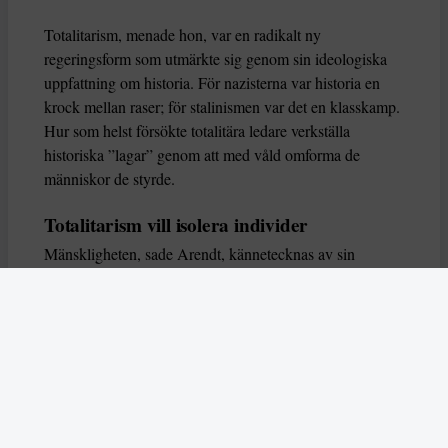
Totalitarism, menade hon, var en radikalt ny
regeringsform som utmärkte sig genom sin ideologiska
uppfattning om historia. För nazisterna var historia en
krock mellan raser; för stalinismen var det en klasskamp.
Hur som helst försökte totalitära ledare verkställa
historiska ”lagar” genom att med våld omforma de
människor de styrde.
Totalitarism vill isolera individer
Mänskligheten, sade Arendt, kännetecknas av sin
oändliga variation – ingen person kan någonsin helt
ersätta en annan. Totalitarism syftade till att förstöra
detta. Den isolerade individer, upplöste de band genom
vilka de förenar och stärker varandra, och försökte
utplåna den mänskliga personligheten.
Koncentrationslägrens totala dominans gjorde det genom
att reducera varje fånge till ”en bunt reaktioner som kan