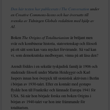
Den här texten har publicerats i The Conversation
under
en Creative Commons-licens och har översatts till
svenska av Tidningen Globals redaktion med hjälp av
AI
.
Boken
The Origins of Totalitarianism
är briljant men
svår och kombinerar historia, statsvetenskap och filosofi
på ett sätt som kan vara mycket förvirrande. Så vad kan
vi, som demokratiska medborgare, vinna på att läsa den?
Arendt föddes i en sekulär tyskjudisk familj år 1906 och
studerade filosofi under Martin Heidegger och Karl
Jaspers innan hon övergick till sionistisk aktivism i Berlin
i början av 1930-talet. Efter en kontakt med gestapo
flydde hon till Frankrike och lämnade Europa 1941 för
USA. Så när hon började forska om boken Origins i
början av 1940-talet var hon inte främmande för
totalitarism.