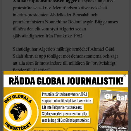
Antikorruptionsoffensiven ligger
till synes i linje med
proteströrelsens krav. Men rörelsen kräver också att
interimspresidenten Abdelkader Bensalah och
premiärministern Noureddine Bedoui avgår. Bägge anses
tillhöra den elit som styrt Algeriet sedan
självständigheten från Frankrike 1962.
Samtidigt har Algeriets mäktige arméchef Ahmad Gaïd
Salah skruvat upp tonläget mot demonstranterna och sagt
att alla som är motståndare till militären är ”otvivelaktigt
fiender till Algeriet”.
Militären är sedan Bouteflikas avgång den dominerande
kraften i landets politik. Det nya val som var utlyst till
den 4 juli har skjutits upp på obestämd tid, enligt
myndigheterna på grund av brist på kandidater.
KATEGORI
Nyheter