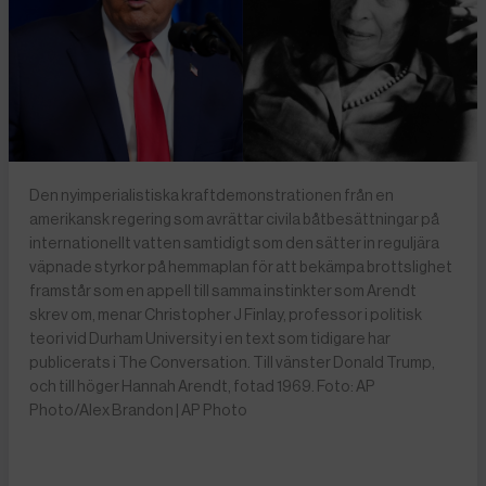
Den nyimperialistiska kraftdemonstrationen från en
amerikansk regering som avrättar civila båtbesättningar på
internationellt vatten samtidigt som den sätter in reguljära
väpnade styrkor på hemmaplan för att bekämpa brottslighet
framstår som en appell till samma instinkter som Arendt
skrev om, menar Christopher J Finlay, professor i politisk
teori vid Durham University i en text som tidigare har
publicerats i The Conversation. Till vänster Donald Trump,
och till höger Hannah Arendt, fotad 1969. Foto: AP
Photo/Alex Brandon | AP Photo