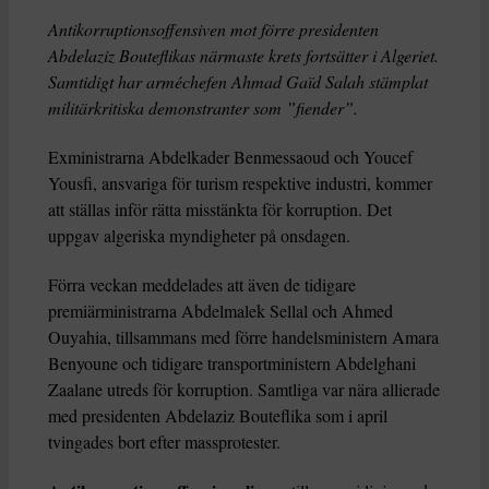
Antikorruptionsoffensiven mot förre presidenten
Abdelaziz Bouteflikas närmaste krets fortsätter i Algeriet.
Samtidigt har arméchefen Ahmad Gaïd Salah stämplat
militärkritiska demonstranter som ”fiender”.
Exministrarna Abdelkader Benmessaoud och Youcef
Yousfi, ansvariga för turism respektive industri, kommer
att ställas inför rätta misstänkta för korruption. Det
uppgav algeriska myndigheter på onsdagen.
Förra veckan meddelades att även de tidigare
premiärministrarna Abdelmalek Sellal och Ahmed
Ouyahia, tillsammans med förre handelsministern Amara
Benyoune och tidigare transportministern Abdelghani
Zaalane utreds för korruption. Samtliga var nära allierade
med presidenten Abdelaziz Bouteflika som i april
tvingades bort efter massprotester.