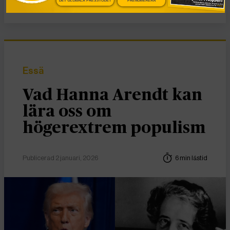
DET GLOBALA PRESSTÖDET
PRENUMERERA
Essä
Vad Hanna Arendt kan
lära oss om
högerextrem populism
Publicerad 2 januari, 2026
6 min lästid