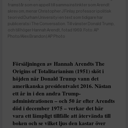
framstår som en appell till samma instinkter som Arendt
skrev om, menar Christopher J Finlay, professor i politisk
teori vid Durham University i en text som tidigare har
publicerats i The Conversation. Till vänster Donald Trump,
och till höger Hannah Arendt, fotad 1969. Foto: AP
Photo/Alex Brandon | AP Photo
Försäljningen av Hannah Arendts The
Origins of Totalitarianism (1951) sköt i
höjden när Donald Trump vann det
amerikanska presidentvalet 2016. Nästan
ett år in i den andra Trump-
administrationen – och 50 år efter Arendts
död i december 1975 – verkar det här
vara ett lämpligt tillfälle att återvända till
boken och se vilket ljus den kastar över