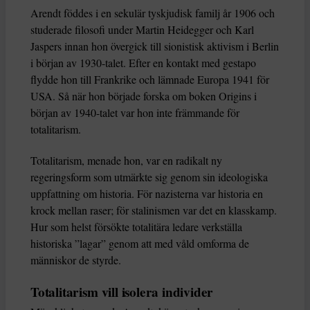
Arendt föddes i en sekulär tyskjudisk familj år 1906 och
studerade filosofi under Martin Heidegger och Karl
Jaspers innan hon övergick till sionistisk aktivism i Berlin
i början av 1930-talet. Efter en kontakt med gestapo
flydde hon till Frankrike och lämnade Europa 1941 för
USA. Så när hon började forska om boken Origins i
början av 1940-talet var hon inte främmande för
totalitarism.
Totalitarism, menade hon, var en radikalt ny
regeringsform som utmärkte sig genom sin ideologiska
uppfattning om historia. För nazisterna var historia en
krock mellan raser; för stalinismen var det en klasskamp.
Hur som helst försökte totalitära ledare verkställa
historiska ”lagar” genom att med våld omforma de
människor de styrde.
Totalitarism vill isolera individer