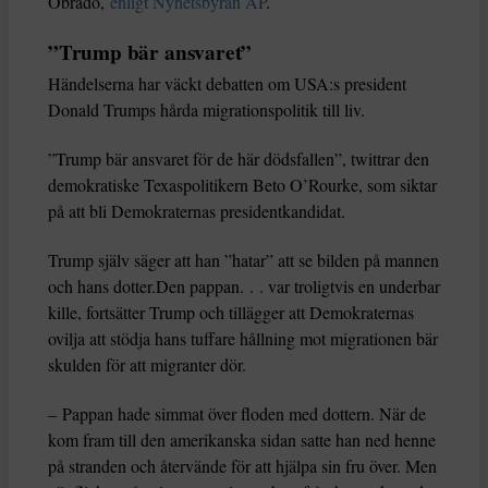
Obrado,
enligt Nyhetsbyrån AP
.
”Trump bär ansvaret”
Händelserna har väckt debatten om USA:s president
Donald Trumps hårda migrationspolitik till liv.
”Trump bär ansvaret för de här dödsfallen”, twittrar den
demokratiske Texaspolitikern Beto O’Rourke, som siktar
på att bli Demokraternas presidentkandidat.
Trump själv säger att han ”hatar” att se bilden på mannen
och hans dotter.Den pappan. . . var troligtvis en underbar
kille, fortsätter Trump och tillägger att Demokraternas
ovilja att stödja hans tuffare hållning mot migrationen bär
skulden för att migranter dör.
– Pappan hade simmat över floden med dottern. När de
kom fram till den amerikanska sidan satte han ned henne
på stranden och återvände för att hjälpa sin fru över. Men