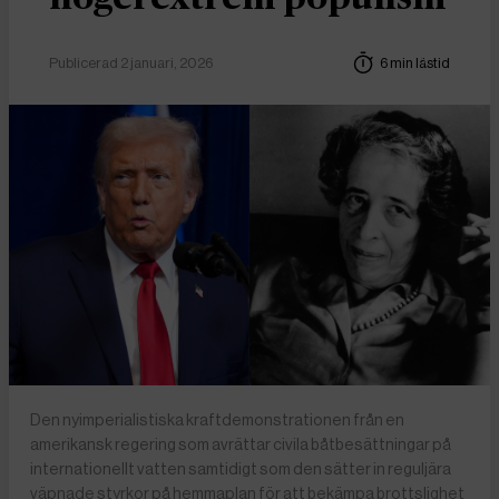
Publicerad 2 januari, 2026
6 min lästid
Den nyimperialistiska kraftdemonstrationen från en
amerikansk regering som avrättar civila båtbesättningar på
internationellt vatten samtidigt som den sätter in reguljära
väpnade styrkor på hemmaplan för att bekämpa brottslighet