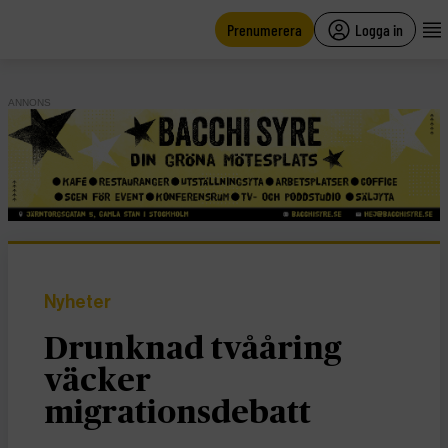
main
content
Prenumerera
Logga in
ANNONS
Nyheter
Drunknad tvååring
väcker
migrationsdebatt