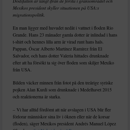
Dödsfallen är långt ifrån de första i gränsområdet och
Mexikos president skyller situationen på USA:s
migrationspolitik.
En man ligger med huvudet nedåt i vattnet i floden Rio
Grande. Hans 23 månader gamla dotter är inlindad i hans
t-shirt och hennes lilla arm är virad runt hans hals.
Pappan, Óscar Alberto Martínez Ramírez från El
Salvador, och hans dotter Valeria hittades drunknade
efter att ha försökt ta sig över floden som skiljer Mexiko
från USA.
Bilden väcker minnen från fotot på den treårige syriske
pojken Alan Kurdi som drunknade i Medelhavet 2015
och reaktionerna är starka.
– Vi har alltid fördömt att när avslagen i USA blir fler
förlorar människor sina liv i öknen eller när de korsar
(floden), säger Mexikos president Andrés Manuel López