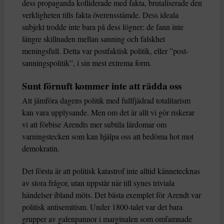
dess propaganda kolliderade med fakta, brutaliserade den
verkligheten tills fakta överensstämde. Dess ideala
subjekt trodde inte bara på dess lögner: de fann inte
längre skillnaden mellan sanning och falskhet
meningsfull. Detta var postfaktisk politik, eller ”post-
sanningspolitik”, i sin mest extrema form.
Sunt förnuft kommer inte att rädda oss
Att jämföra dagens politik med fullfjädrad totalitarism
kan vara upplysande. Men om det är allt vi gör riskerar
vi att förbise Arendts mer subtila lärdomar om
varningstecken som kan hjälpa oss att bedöma hot mot
demokratin.
Det första är att politisk katastrof inte alltid kännetecknas
av stora frågor, utan uppstår när till synes triviala
händelser ibland möts. Det bästa exemplet för Arendt var
politisk antisemitism. Under 1800-talet var det bara
grupper av galenpannor i marginalen som omfamnade