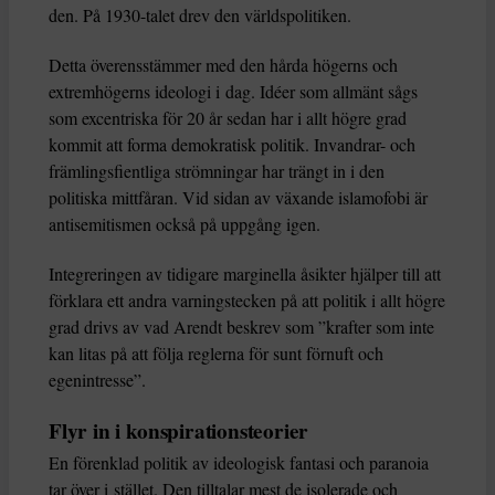
den. På 1930-talet drev den världspolitiken.
Detta överensstämmer med den hårda högerns och
extremhögerns ideologi i dag. Idéer som allmänt sågs
som excentriska för 20 år sedan har i allt högre grad
kommit att forma demokratisk politik. Invandrar- och
främlingsfientliga strömningar har trängt in i den
politiska mittfåran. Vid sidan av växande islamofobi är
antisemitismen också på uppgång igen.
Integreringen av tidigare marginella åsikter hjälper till att
förklara ett andra varningstecken på att politik i allt högre
grad drivs av vad Arendt beskrev som ”krafter som inte
kan litas på att följa reglerna för sunt förnuft och
egenintresse”.
Flyr in i konspirationsteorier
En förenklad politik av ideologisk fantasi och paranoia
tar över i stället. Den tilltalar mest de isolerade och