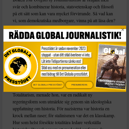
svår och kombinerar historia, statsvetenskap och filosofi
på ett sätt som kan vara mycket förvirrande. Så vad kan
vi, som demokratiska medborgare, vinna på att läsa den?
Arendt föddes i en sekulär tyskjudisk familj år 1906 och
studerade filosofi under Martin Heidegger och Karl
Jaspers innan hon övergick till sionistisk aktivism i Berlin
i början av 1930-talet. Efter en kontakt med gestapo
flydde hon till Frankrike och lämnade Europa 1941 för
USA. Så när hon började forska om boken Origins i
början av 1940-talet var hon inte främmande för
totalitarism.
DET GLOBALA PRESSTÖDET
PRENUMERERA
Totalitarism, menade hon, var en radikalt ny
regeringsform som utmärkte sig genom sin ideologiska
uppfattning om historia. För nazisterna var historia en
krock mellan raser; för stalinismen var det en klasskamp.
Hur som helst försökte totalitära ledare verkställa