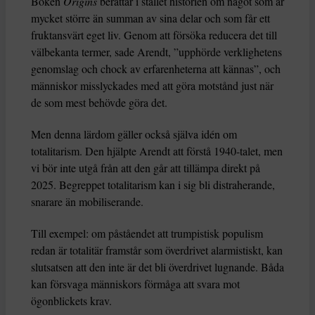
Boken
Origins
berättar i stället historien om något som är
mycket större än summan av sina delar och som får ett
fruktansvärt eget liv. Genom att försöka reducera det till
välbekanta termer, sade Arendt, ”upphörde verklighetens
genomslag och chock av erfarenheterna att kännas”, och
människor misslyckades med att göra motstånd just när
de som mest behövde göra det.
Men denna lärdom gäller också själva idén om
totalitarism. Den hjälpte Arendt att förstå 1940-talet, men
vi bör inte utgå från att den går att tillämpa direkt på
2025. Begreppet totalitarism kan i sig bli distraherande,
snarare än mobiliserande.
Till exempel: om påståendet att trumpistisk populism
redan är totalitär framstår som överdrivet alarmistiskt, kan
slutsatsen att den inte är det bli överdrivet lugnande. Båda
kan försvaga människors förmåga att svara mot
ögonblickets krav.