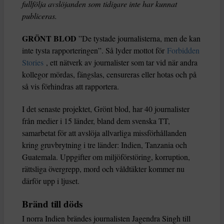
fullfölja avslöjanden som tidigare inte har kunnat
publiceras.
GRÖNT BLOD
”De tystade journalisterna, men de kan
inte tysta rapporteringen”. Så lyder mottot för
Forbidden
Stories
, ett nätverk av journalister som tar vid när andra
kollegor mördas, fängslas, censureras eller hotas och på
så vis förhindras att rapportera.
I det senaste projektet, Grönt blod, har 40 journalister
från medier i 15 länder, bland dem svenska TT,
samarbetat för att avslöja allvarliga missförhållanden
kring gruvbrytning i tre länder: Indien, Tanzania och
Guatemala. Uppgifter om miljöförstöring, korruption,
rättsliga övergrepp, mord och våldtäkter kommer nu
därför upp i ljuset.
Bränd till döds
I norra Indien brändes journalisten Jagendra Singh till