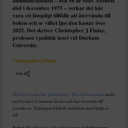
administrationen – och 50 år efter Arendts
död i december 1975 – verkar det här
vara ett lämpligt tillfälle att återvända till
boken och se vilket ljus den kastar över
2025. Det skriver Christopher J Finlay,
professor i politisk teori vid Durham
University.
Christopher J Finlay
Dela
Den här texten har publicerats i The Conversation
under
en Creative Commons-licens och har översatts till
svenska av Tidningen Globals redaktion med hjälp av
AI
.
Boken
The Origins of Totalitarianism
är briljant men