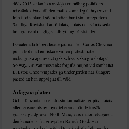
döds 2015 sedan han avslöjat en mäktig politikers
misstänkta band till den maffia som illegalt bryter sand
från flodbankar. I södra Indien har i sin tur reportern
Sandhya Ravishankar förtalats, hotats och stämts sedan
hon granskat olaglig sandbrytning på stränder.
I Guatemala fotograferade journalisten Carlos Choc när
polis sköt ihjäl en fiskare vid en protest mot en
nickelgruva ägd av det rysk-schweiziska gruvbolaget
Solway. Gruvan misstänks förgifta miljön vid samhället
El Estor. Choc tvingades gå under jorden när åklagare
påstod att han uppviglat till våld.
Avlägsna platser
Och i Tanzania har ett dussin journalister gripits, hotats
eller censurerats av myndigheterna när de försökt
granska guldgruvan North Mara, vars majoritetsägare är
den kanadensiska gruvjätten Barrick Gold. Här
misstänks mord och våldtäkter på lokalbefolkning ha