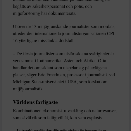
begåtts av säkerhetspersonal och polis, och
miljöförstöring har dokumenterats.
Utöver de 13 miljögranskande journalister som mördats,
utreder den internationella journalistorganisationen CPJ
16 ytterligare misstänkta dödsfall.
– De flesta journalister som utstår sådana svårigheter är
verksamma i Latinamerika, Asien och Afrika. Ofta
handlar det om sådant som utspelar sig på avlägsna
platser, säger Eric Freedman, professor i journalistik vid
Michigan State-universitetet i USA, som forskat om
miljöjournalistik.
Världens farligaste
Kombinationen ekonomisk utveckling och naturresurser,
som såväl rik som fattig vill åt, kan vara explosiv.
– I utvecklingsländer där människor är beroende av