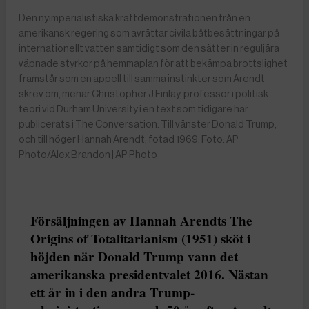
Den nyimperialistiska kraftdemonstrationen från en
amerikansk regering som avrättar civila båtbesättningar på
internationellt vatten samtidigt som den sätter in reguljära
väpnade styrkor på hemmaplan för att bekämpa brottslighet
framstår som en appell till samma instinkter som Arendt
skrev om, menar Christopher J Finlay, professor i politisk
teori vid Durham University i en text som tidigare har
publicerats i The Conversation. Till vänster Donald Trump,
och till höger Hannah Arendt, fotad 1969. Foto: AP
Photo/Alex Brandon | AP Photo
Försäljningen av Hannah Arendts The
Origins of Totalitarianism (1951) sköt i
höjden när Donald Trump vann det
amerikanska presidentvalet 2016. Nästan
ett år in i den andra Trump-