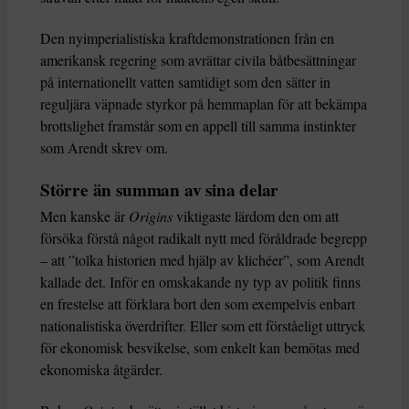
Den nyimperialistiska kraftdemonstrationen från en
amerikansk regering som avrättar civila båtbesättningar
på internationellt vatten samtidigt som den sätter in
reguljära väpnade styrkor på hemmaplan för att bekämpa
brottslighet framstår som en appell till samma instinkter
som Arendt skrev om.
Större än summan av sina delar
Men kanske är
Origins
viktigaste lärdom den om att
försöka förstå något radikalt nytt med föråldrade begrepp
– att ”tolka historien med hjälp av klichéer”, som Arendt
kallade det. Inför en omskakande ny typ av politik finns
en frestelse att förklara bort den som exempelvis enbart
nationalistiska överdrifter. Eller som ett förståeligt uttryck
för ekonomisk besvikelse, som enkelt kan bemötas med
ekonomiska åtgärder.