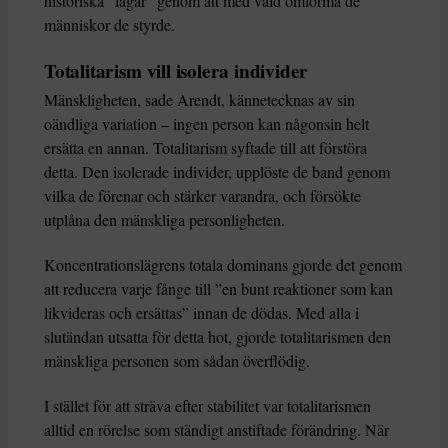
historiska ”lagar” genom att med våld omforma de
människor de styrde.
Totalitarism vill isolera individer
Mänskligheten, sade Arendt, kännetecknas av sin
oändliga variation – ingen person kan någonsin helt
ersätta en annan. Totalitarism syftade till att förstöra
detta. Den isolerade individer, upplöste de band genom
vilka de förenar och stärker varandra, och försökte
utplåna den mänskliga personligheten.
Koncentrationslägrens totala dominans gjorde det genom
att reducera varje fånge till ”en bunt reaktioner som kan
likvideras och ersättas” innan de dödas. Med alla i
slutändan utsatta för detta hot, gjorde totalitarismen den
mänskliga personen som sådan överflödig.
I stället för att sträva efter stabilitet var totalitarismen
alltid en rörelse som ständigt anstiftade förändring. När