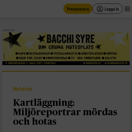
main
content
Prenumerera
Logga in
ANNONS
Nyheter
Kartläggning:
Miljöreportrar mördas
och hotas