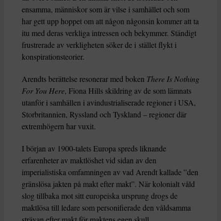
ensamma, människor som är vilse i samhället och som
har gett upp hoppet om att någon någonsin kommer att ta
itu med deras verkliga intressen och bekymmer. Ständigt
frustrerade av verkligheten söker de i stället flykt i
konspirationsteorier.
Arendts berättelse resonerar med boken
There Is Nothing
For You Here
, Fiona Hills skildring av de som lämnats
utanför i samhällen i avindustrialiserade regioner i USA,
Storbritannien, Ryssland och Tyskland – regioner där
extremhögern har vuxit.
I början av 1900-talets Europa spreds liknande
erfarenheter av maktlöshet vid sidan av den
imperialistiska omfamningen av vad Arendt kallade ”den
gränslösa jakten på makt efter makt”. När kolonialt våld
slog tillbaka mot sitt europeiska ursprung drogs de
maktlösa till ledare som personifierade den våldsamma
strävan efter makt för maktens egen skull.