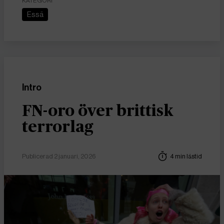
KATEGORI
Essä
Intro
FN-oro över brittisk
terrorlag
Publicerad 2 januari, 2026
4 min lästid