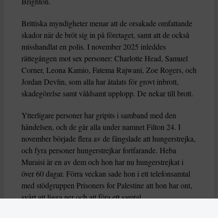
Brighton.
Brittiska myndigheter menar att de orsakade omfattande
skador när de bröt sig in på företaget, samt att de också
misshandlat en polis. I november 2025 inleddes
rättegången mot sex personer: Charlotte Head, Samuel
Corner, Leona Kamio, Fatema Rajwani, Zoe Rogers, och
Jordan Devlin, som alla har åtalats för grovt inbrott,
skadegörelse samt våldsamt upplopp. De nekar till brott.
Ytterligare personer har gripits i samband med den
händelsen, och de går alla under namnet Filton 24. I
november började flera av de fängslade att hungerstrejka,
och fyra personer hungerstrejkar fortfarande. Heba
Muraisi är en av dem och hon har nu hungerstrejkat i
över 60 dagar. Förra veckan sade hon i ett telefonsamtal
med stödgruppen Prisoners for Palestine att hon har ont,
svårt att ligga ner och att föra ett samtal.