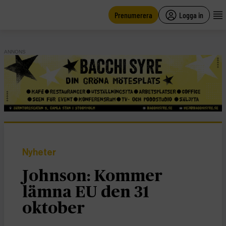
main
content
Prenumerera
Logga in
ANNONS
Nyheter
Johnson: Kommer
lämna EU den 31
oktober