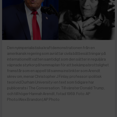
Den nyimperialistiska kraftdemonstrationen från en
amerikansk regering som avrättar civila båtbesättningar på
internationellt vatten samtidigt som den sätter in reguljära
väpnade styrkor på hemmaplan för att bekämpa brottslighet
framstår som en appell till samma instinkter som Arendt
skrev om, menar Christopher J Finlay, professor i politisk
teori vid Durham University i en text som tidigare har
publicerats i The Conversation. Till vänster Donald Trump,
och till höger Hannah Arendt, fotad 1969. Foto: AP
Photo/Alex Brandon | AP Photo