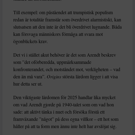
Till exempel: om påståendet att trumpistisk populism
redan är totalitär framstår som överdrivet alarmistiskt, kan
slutsatsen att den inte är det bli överdrivet lugnande. Båda
kan försvaga människors förmåga att svara mot
ögonblickets krav.
Det vi i stället akut behöver är det som Arendt beskrev
som ”det oförberedda, uppmärksammade
konfronterandet, och motståndet mot, verkligheten – vad
den än må vara”.
Origins
största lärdom ligger i att visa
hur detta ser ut.
Den viktigaste lärdomen för 2025 handlar lika mycket
om vad Arendt gjorde på 1940-talet som om vad hon
sade: att aktivt tänka i nuet och försöka förstå ett
framväxande ”något” på dess egna villkor – ett hot som
håller på att ta form men ännu inte helt har avslöjat sig.