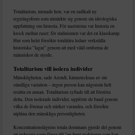
Totalitarism, menade hon, var en radikalt ny
regeringsform som utmärkte sig genom sin ideologiska
uppfattning om historia. För nazisterna var historia en
krock mellan raser; för stalinismen var det en klasskamp.
Hur som helst försökte totalitära ledare verkställa
historiska ”lagar” genom att med våld omforma de
människor de styrde.
Totalitarism vill isolera individer
Mänskligheten, sade Arendt, kännetecknas av sin
oändliga variation – ingen person kan någonsin helt
ersätta en annan. Totalitarism syftade till att förstöra
detta. Den isolerade individer, upplöste de band genom
vilka de förenar och stärker varandra, och försökte
utplåna den mänskliga personligheten.
Koncentrationslägrens totala dominans gjorde det genom
att reducera varje fånge till ”en bunt reaktioner som kan