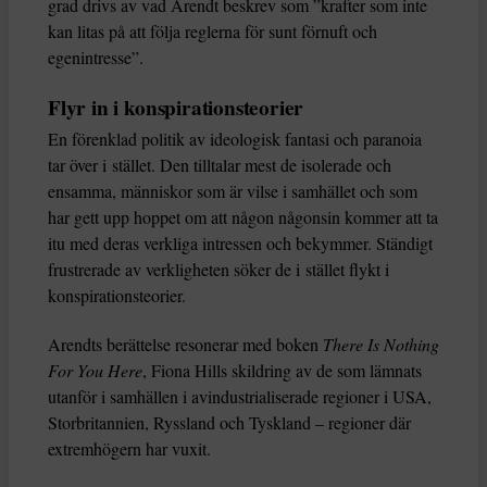
grad drivs av vad Arendt beskrev som ”krafter som inte
kan litas på att följa reglerna för sunt förnuft och
egenintresse”.
Flyr in i konspirationsteorier
En förenklad politik av ideologisk fantasi och paranoia
tar över i stället. Den tilltalar mest de isolerade och
ensamma, människor som är vilse i samhället och som
har gett upp hoppet om att någon någonsin kommer att ta
itu med deras verkliga intressen och bekymmer. Ständigt
frustrerade av verkligheten söker de i stället flykt i
konspirationsteorier.
Arendts berättelse resonerar med boken
There Is Nothing
For You Here
, Fiona Hills skildring av de som lämnats
utanför i samhällen i avindustrialiserade regioner i USA,
Storbritannien, Ryssland och Tyskland – regioner där
extremhögern har vuxit.