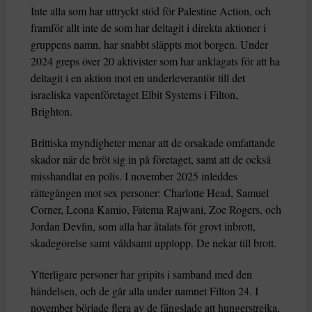
Inte alla som har uttryckt stöd för Palestine Action, och
framför allt inte de som har deltagit i direkta aktioner i
gruppens namn, har snabbt släppts mot borgen. Under
2024 greps över 20 aktivister som har anklagats för att ha
deltagit i en aktion mot en underleverantör till det
israeliska vapenföretaget Elbit Systems i Filton,
Brighton.
Brittiska myndigheter menar att de orsakade omfattande
skador när de bröt sig in på företaget, samt att de också
misshandlat en polis. I november 2025 inleddes
rättegången mot sex personer: Charlotte Head, Samuel
Corner, Leona Kamio, Fatema Rajwani, Zoe Rogers, och
Jordan Devlin, som alla har åtalats för grovt inbrott,
skadegörelse samt våldsamt upplopp. De nekar till brott.
Ytterligare personer har gripits i samband med den
händelsen, och de går alla under namnet Filton 24. I
november började flera av de fängslade att hungerstrejka,