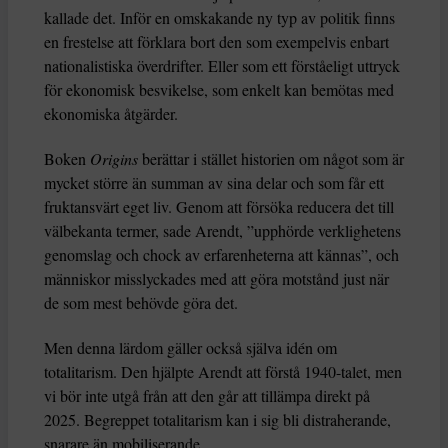
kallade det. Inför en omskakande ny typ av politik finns
en frestelse att förklara bort den som exempelvis enbart
nationalistiska överdrifter. Eller som ett förståeligt uttryck
för ekonomisk besvikelse, som enkelt kan bemötas med
ekonomiska åtgärder.
Boken
Origins
berättar i stället historien om något som är
mycket större än summan av sina delar och som får ett
fruktansvärt eget liv. Genom att försöka reducera det till
välbekanta termer, sade Arendt, ”upphörde verklighetens
genomslag och chock av erfarenheterna att kännas”, och
människor misslyckades med att göra motstånd just när
de som mest behövde göra det.
Men denna lärdom gäller också själva idén om
totalitarism. Den hjälpte Arendt att förstå 1940-talet, men
vi bör inte utgå från att den går att tillämpa direkt på
2025. Begreppet totalitarism kan i sig bli distraherande,
snarare än mobiliserande.