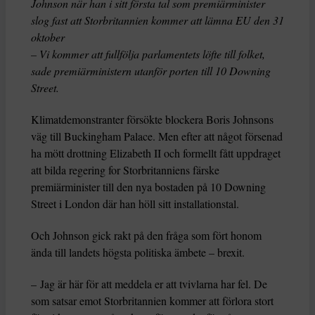
Johnson när han i sitt första tal som premiärminister
slog fast att Storbritannien kommer att lämna EU den 31
oktober
– Vi kommer att fullfölja parlamentets löfte till folket,
sade premiärministern utanför porten till 10 Downing
Street.
Klimatdemonstranter försökte blockera Boris Johnsons
väg till Buckingham Palace. Men efter att något försenad
ha mött drottning Elizabeth II och formellt fått uppdraget
att bilda regering for Storbritanniens färske
premiärminister till den nya bostaden på 10 Downing
Street i London där han höll sitt installationstal.
Och Johnson gick rakt på den fråga som fört honom
ända till landets högsta politiska ämbete – brexit.
– Jag är här för att meddela er att tvivlarna har fel. De
som satsar emot Storbritannien kommer att förlora stort