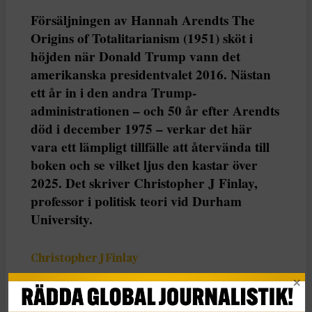
Försäljningen av Hannah Arendts The
Origins of Totalitarianism (1951) sköt i
höjden när Donald Trump vann det
amerikanska presidentvalet 2016. Nästan
ett år in i den andra Trump-
administrationen – och 50 år efter Arendts
död i december 1975 – verkar det här
vara ett lämpligt tillfälle att återvända till
boken och se vilket ljus den kastar över
2025. Det skriver Christopher J Finlay,
professor i politisk teori vid Durham
University.
Christopher J Finlay
Dela