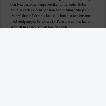
och fyra personer hungerstrejkar fortfarande. Heba
Muraisi är en av dem och hon har nu hungerstrejkat i
över 60 dagar. Förra veckan sade hon i ett telefonsamtal
med stödgruppen Prisoners for Palestine att hon har ont,
svårt att ligga ner och att föra ett samtal.
Nu varnar också flera FN-experter för att deras liv är i
fara, genom organsvikt eller hjärtarytmi riskerar de att dö
eller allvarligt skadas. Experterna uttrycker också oro
över hur deras grundläggande rättigheter har behandlas
av brittiska myndigheter.
– Dessa hungerstrejker måste förstås i ett större
sammanhang av begränsningar av propalestinsk aktivism
i Storbritannien,
säger experterna
som du kan läsa mer
om i årets första nummer.
Läs också om hur AI användes på ett aggressivt sätt
under delstatsvalet i indiska Bihar i