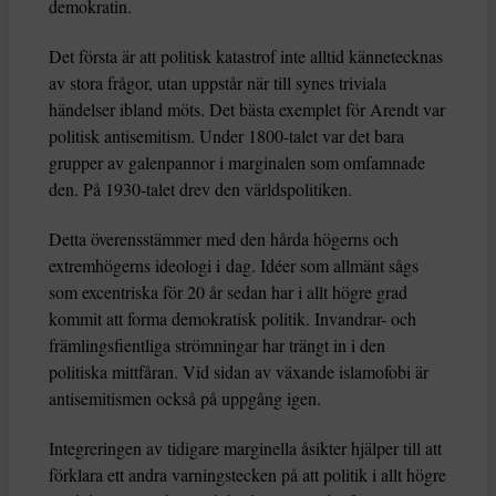
demokratin.
Det första är att politisk katastrof inte alltid kännetecknas
av stora frågor, utan uppstår när till synes triviala
händelser ibland möts. Det bästa exemplet för Arendt var
politisk antisemitism. Under 1800-talet var det bara
grupper av galenpannor i marginalen som omfamnade
den. På 1930-talet drev den världspolitiken.
Detta överensstämmer med den hårda högerns och
extremhögerns ideologi i dag. Idéer som allmänt sågs
som excentriska för 20 år sedan har i allt högre grad
kommit att forma demokratisk politik. Invandrar- och
främlingsfientliga strömningar har trängt in i den
politiska mittfåran. Vid sidan av växande islamofobi är
antisemitismen också på uppgång igen.
Integreringen av tidigare marginella åsikter hjälper till att
förklara ett andra varningstecken på att politik i allt högre