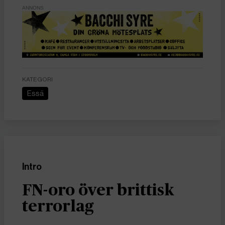
ANNONS
KATEGORI
Essä
Intro
FN-oro över brittisk
terrorlag