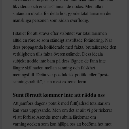
likvideras och ersättas” innan de dödas. Med alla i
slutändan utsatta för detta hot, gjorde totalitarismen den
mänskliga personen som sådan överflödig.
I stället för att sträva efter stabilitet var totalitarismen
alltid en rörelse som ständigt anstiftade förändring. När
dess propaganda kolliderade med fakta, brutaliserade den
verkligheten tills fakta överensstämde. Dess ideala
subjekt trodde inte bara på dess lögner: de fann inte
längre skillnaden mellan sanning och falskhet
meningsfull. Detta var postfaktisk politik, eller ”post-
sanningspolitik”, i sin mest extrema form.
Sunt förnuft kommer inte att rädda oss
Att jämföra dagens politik med fullfjädrad totalitarism
kan vara upplysande. Men om det är allt vi gör riskerar
vi att förbise Arendts mer subtila lärdomar om
varningstecken som kan hjälpa oss att bedöma hot mot