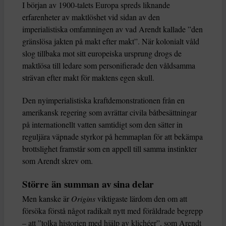
I början av 1900-talets Europa spreds liknande
erfarenheter av maktlöshet vid sidan av den
imperialistiska omfamningen av vad Arendt kallade ”den
gränslösa jakten på makt efter makt”. När kolonialt våld
slog tillbaka mot sitt europeiska ursprung drogs de
maktlösa till ledare som personifierade den våldsamma
strävan efter makt för maktens egen skull.
Den nyimperialistiska kraftdemonstrationen från en
amerikansk regering som avrättar civila båtbesättningar
på internationellt vatten samtidigt som den sätter in
reguljära väpnade styrkor på hemmaplan för att bekämpa
brottslighet framstår som en appell till samma instinkter
som Arendt skrev om.
Större än summan av sina delar
Men kanske är
Origins
viktigaste lärdom den om att
försöka förstå något radikalt nytt med föråldrade begrepp
– att ”tolka historien med hjälp av klichéer”, som Arendt