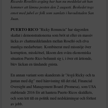
Ricardo Rosellós avgång har han nu meddelat att han
kommer att lämna posten den 2 augusti. Beskedet togs
emot med jubel av folk som samlats i huvudstaden San
Juan.
PUERTO RICO
”Ricky Renuncia” har slagorden
skallat i demonstrationerna som bröt ut efter en massiv
läcka av chattmeddelanden mellan Roselló och elva
manliga medarbetare. Kombinerat med missnöje över
korruption, misskötsel, liksom den svåra ekonomiska
situation Puerto Rico befunnit sig i, i över ett årtionde,
blev läckan en tändande gnista.
En annan variant som skanderats är ”Avgå Ricky och ta
juntan med dig” med hänvisning till det råd, Financial
Oversight and Management Board (Promesa), som USA
etablerade 2016 för att hantera Puerto Ricos skuldkris,
och som lett till en politik med nedskärningar och förlust
av jobb.