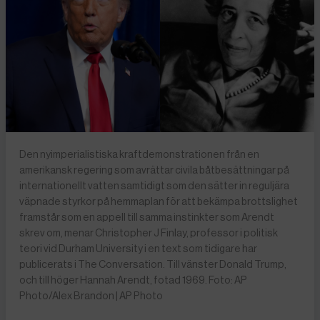
Den nyimperialistiska kraftdemonstrationen från en
amerikansk regering som avrättar civila båtbesättningar på
internationellt vatten samtidigt som den sätter in reguljära
väpnade styrkor på hemmaplan för att bekämpa brottslighet
framstår som en appell till samma instinkter som Arendt
skrev om, menar Christopher J Finlay, professor i politisk
teori vid Durham University i en text som tidigare har
publicerats i The Conversation. Till vänster Donald Trump,
och till höger Hannah Arendt, fotad 1969. Foto: AP
Photo/Alex Brandon | AP Photo