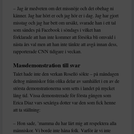
– Jag är medveten om det missnöje och det obehag ni
känner. Jag har hört er och jag hör er i dag. Jag har gjort
misstag och jag har bett om ursäkt, svarade han i ett tal
som sändes på Facebook i söndags i vilket han
förklarade att han inte kommer att försöka bli omvald i
nästa års val men att han inte tänkte att avgå innan dess,
rapporterade CNN tidigare i veckan.
Massdemonstration till svar
Talet hade inte den verkan Roselló sökte – på måndagen
deltog människor från olika delar av samhället i en av de
största demonstrationerna som setts i landet på mycket
lång tid. Vissa demonstrerade för första gången som
Erica Diaz vars sexåriga dotter var den som fick henne
att ta ställning:
– Hon sade, ’mamma du har lärt mig att respektera alla
människor. Vi borde inte håna folk. Varför är vi inte