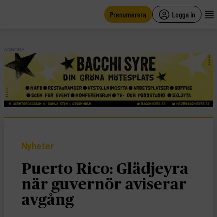
main
content
Prenumerera
Logga in
ANNONS
Nyheter
Puerto Rico: Glädjeyra
när guvernör aviserar
avgång