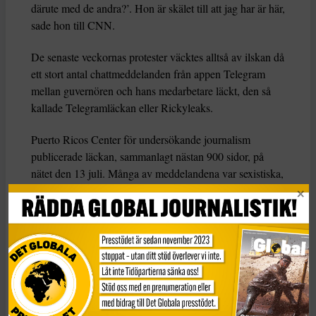
därute med de andra?’. Hon är skälet till att jag har är här,
sade hon till CNN.
De senaste veckornas protester väcktes alltså av ilskan då
ett stort antal chattmeddelanden från appen Telegram
mellan guvernören och hans medarbetare läckt, den så
kallade Telegramläckan eller Rickyleaks.
Puerto Ricos Center för undersökande journalism
publicerade läckan, sammanlagt nästan 900 sidor, på
nätet den 13 juli. Många av meddelandena var sexistiska,
homofoba och hånade så väl överviktiga som människor
som drabbades av orkanen Maria 2017, den största
naturkatastrofen i Puerto Ricos moderna historia.
”Folk har fått nog”
En av de personer som guvernör Roselló attackerade i
chatten var tidigare lokalpolitikern i New York, Melissa
Mark Viverito. Roselló uttryckte sig bland annat att