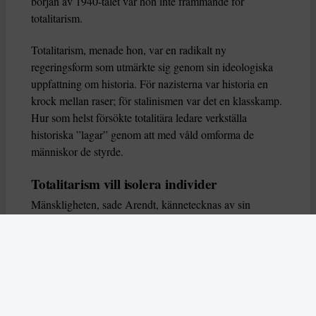
början av 1940-talet var hon inte främmande för
totalitarism.
Totalitarism, menade hon, var en radikalt ny
regeringsform som utmärkte sig genom sin ideologiska
uppfattning om historia. För nazisterna var historia en
krock mellan raser; för stalinismen var det en klasskamp.
Hur som helst försökte totalitära ledare verkställa
historiska ”lagar” genom att med våld omforma de
människor de styrde.
Totalitarism vill isolera individer
Mänskligheten, sade Arendt, kännetecknas av sin
oändliga variation – ingen person kan någonsin helt
ersätta en annan. Totalitarism syftade till att förstöra
detta. Den isolerade individer, upplöste de band genom
vilka de förenar och stärker varandra, och försökte
utplåna den mänskliga personligheten.