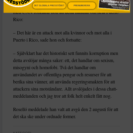
”någon borde slå den horan” om henne. I en intervju
DET GLOBALA PRESSTÖDET
PRENUMERERA
med CNN förklarar hon att detta handlar om hela Puerto
Rico:
– Det här är en attack mot alla kvinnor och mot alla i
Puerto i Rico, sade hon och fortsatte:
– Självklart har det historiskt sett funnits korruption men
detta avslöjar många saker: ett, det handlar om sexism,
misogyni och homofobi. Två det handlar om
användandet av offentliga pengar och resurser för att
berika sina vänner, att använda regeringsmakten för att
attackera sina motståndare. Allt avslöjades i dessa chatt-
meddelanden och jag tror att folk helt enkelt fått nog.
Roselló meddelade han valt att avgå den 2 augusti för att
det ska ske under ordnade former.