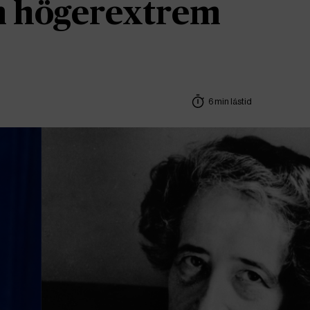
om högerextrem
6 min lästid