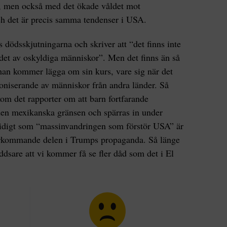
an, men också med det ökade våldet mot
ch det är precis samma tendenser i USA.
s dödsskjutningarna och skriver att “det finns inte
det av oskyldiga människor”. Men det finns än så
 han kommer lägga om sin kurs, vare sig när det
moniserande av människor från andra länder. Så
om det rapporter om att barn fortfarande
 den mexikanska gränsen och spärras in under
tidigt som “massinvandringen som förstör USA” är
erkommande delen i Trumps propaganda. Så länge
ddsare att vi kommer få se fler dåd som det i El