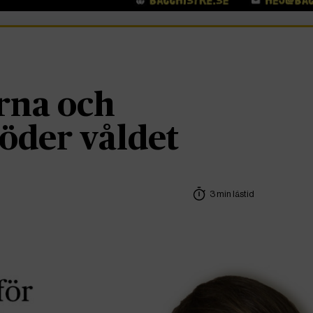
rna och
öder våldet
3 min lästid