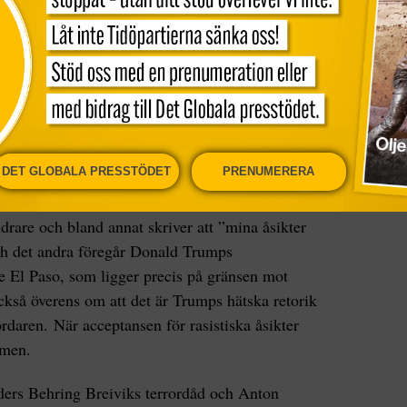
på bara 216 dagar (en masskjutning definieras
ra personer dött eller skadats).
ch man ska vara försiktig med att dra alltför
 alla fall konstatera att en stor del av allt detta
årdare vapenlagar. Många av skjutningarna har
ivider vars motiv är oklara, men flera av de
DET GLOBALA PRESSTÖDET
PRENUMERERA
art rasistiska motiv. Till exempel helgens
en på typiskt högerextremt manér lämnat ett
drare och bland annat skriver att ”mina åsikter
ch det andra föregår Donald Trumps
e El Paso, som ligger precis på gränsen mot
kså överens om att det är Trumps hätska retorik
daren. När acceptansen för rasistiska åsikter
smen.
ders Behring Breiviks terrordåd och Anton