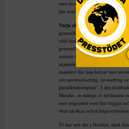
rum hisnande 251 masskjutningar 
här som en skjutning där minst fy
Varje skjutning
är förstås unik o
generella slutsatser. Men man kan i
våld hade kunnat undvikas med h
genomförts av psykiskt störda ind
senaste åren dåd har också uppenb
skjutning i El Paso där terrorist
manifest där han hetsar mot invan
om automatisering, invandring o
presidentkampanj”. I det drabbad
Mexiko, är många av invånarna oc
mot migranter som har triggat mör
ökar så ökar också högerextremi
Vi har sett det i Norden, med An