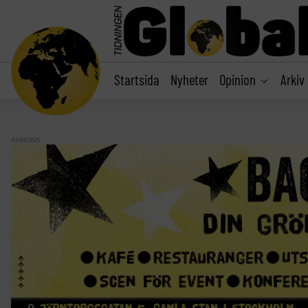
main
content
Startsida
Nyheter
Opinion
Arkiv
ANNONS