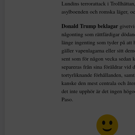
Lundins terrorattack i Trollhätt
asylboenden och romska läger, o
Donald Trump beklagar
givetvi
någonting som rättfärdigar dödan
länge ingenting som tyder på att
gäller vapenlagarna eller sitt de
sent som för någon vecka sedan k
separeras från sina föräldrar vid
tortyrliknande förhållanden, sam
kanske den mest centrala och åt
det inte upphör är det ingen högo
Paso.