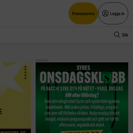
Prenumerera
Logga in
Sök
ANNONS