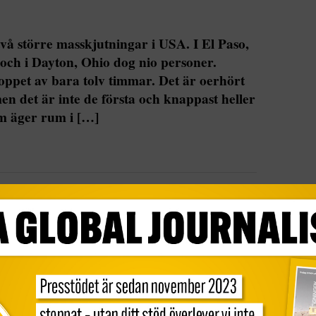
två större masskjutningar i USA. I El Paso,
 och i Dayton, Ohio dog nio personer.
ppet av bara tolv timmar. Det är oerhört
men det är inte de första och knappast heller
om äger rum i […]
större masskjutningar i USA. I El Paso, Texas
yton, Ohio dog nio personer. Skjutningarna skedde
Det är oerhört tragiska händelser givetvis, men
t heller de sista masskjutningarna som äger rum i
en oberoende hemsidan Gun Violence Archive ägt