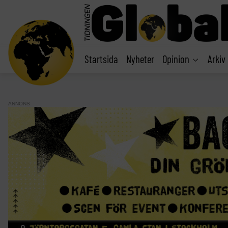
main
content
Startsida
Nyheter
Opinion
Arkiv
ANNONS