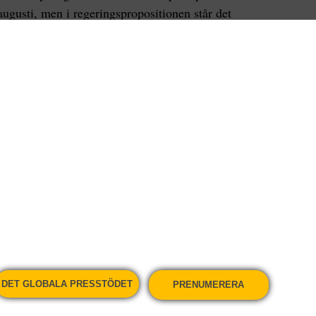
 augusti, men i regeringspropositionen står det
en att delta i politiska stridsåtgärder.
ture-rörelsens klimatstrejk är i allra högsta grad
 riktad mot skolorna som eleverna går på utan mot
om låter koldioxidutsläppen öka trots att vi vid det
tre. Klimatstrejken har redan gjort stor skillnad,
 inte hade någon kunskap om klimatförändringarna
den har satt press på världens makthavare. Men
 grunden tror jag det krävs att inte bara
börjar strejka. Så länge det främst är skolelever
an politikerna och företagsledarna rycka på
era. Men om alla busschaufförer, lärare,
amfällt gick ut i strejk så skulle de drabbas av
de ekonomiska hjulen slutade rulla, vilket för
DET GLOBALA PRESSTÖDET
PRENUMERERA
skrämmande än klimatförändringarna.