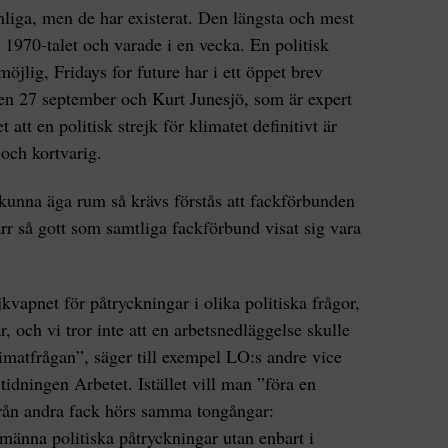
anliga, men de har existerat. Den längsta och mest
1970-talet och varade i en vecka. En politisk
omöjlig, Fridays for future har i ett öppet brev
den 27 september och Kurt Junesjö, som är expert
t att en politisk strejk för klimatet definitivt är
d och kortvarig.
a kunna äga rum så krävs förstås att fackförbunden
ärr så gott som samtliga fackförbund visat sig vara
kvapnet för påtryckningar i olika politiska frågor,
, och vi tror inte att en arbetsnedläggelse skulle
imatfrågan”, säger till exempel LO:s andre vice
tidningen Arbetet. Istället vill man ”föra en
Från andra fack hörs samma tongångar:
lmänna politiska påtryckningar utan enbart i