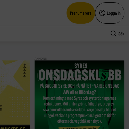
Prenumerera
Logga in
Sök
ANNONS