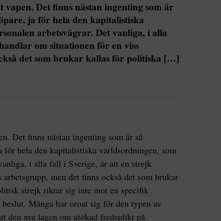
llt vapen. Det finns nästan ingenting som är
pare, ja för hela den kapitalistiska
sonalen arbetsvägrar. Det vanliga, i alla
k handlar om situationen för en viss
ckså det som brukar kallas för politiska […]
apen. Det finns nästan ingenting som är så
a för hela den kapitalistiska världsordningen, som
nliga, i alla fall i Sverige, är att en strejk
s arbetsgrupp, men det finns också det som brukar
litisk strejk riktar sig inte mot en specifik
t beslut. Många har oroat sig för den typen av
 att den nya lagen om utökad fredsplikt på