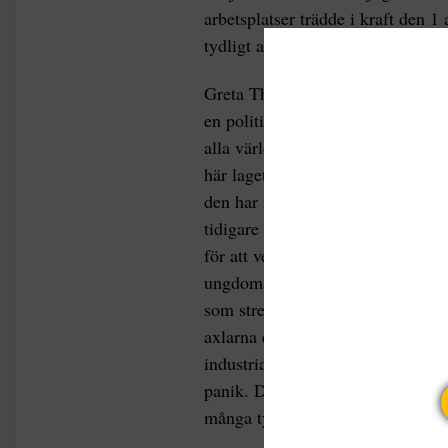
arbetsplatser trädde i kraft den 1
tydligt att lagen inte påverkar rätt
Greta Thunbergs och Fridays for fu
en politisk strejk, udden är inte
alla världens länder och företag s
här laget borde veta så mycket bät
den har inneburit att många som
tidigare har fått upp ögonen och 
för att verkligen kunna förändra i
ungdomarna utan också fler vuxna 
som strejkar en dag i veckan så k
axlarna eller till och med applåd
industriarbetare och it-konsulter s
panik. Det skulle ju innebära att 
många tycks vara betydligt mer 