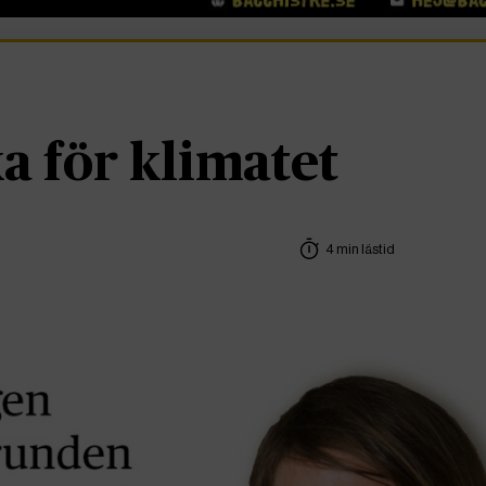
ka för klimatet
4 min lästid