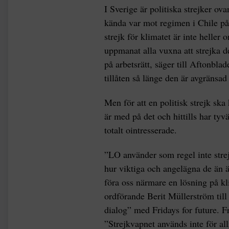
I Sverige är politiska strejker ov
kända var mot regimen i Chile på 
strejk för klimatet är inte heller 
uppmanat alla vuxna att strejka 
på arbetsrätt, säger till Aftonblade
tillåten så länge den är avgränsa
Men för att en politisk strejk sk
är med på det och hittills har tyv
totalt ointresserade.
”LO använder som regel inte strej
hur viktiga och angelägna de än är
föra oss närmare en lösning på kl
ordförande Berit Müllerström till 
dialog” med Fridays for future. 
”Strejkvapnet används inte för al