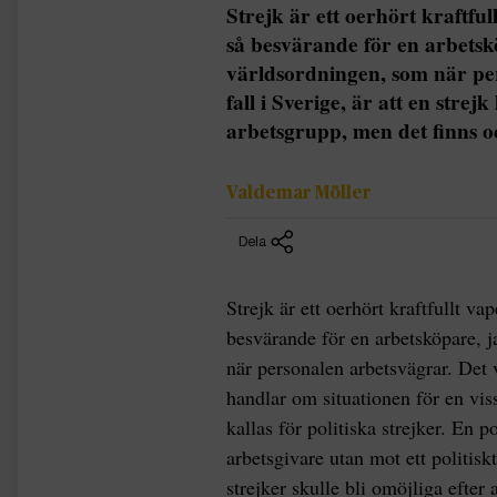
Strejk är ett oerhört kraftfu
så besvärande för en arbetskö
världsordningen, som när per
fall i Sverige, är att en strej
arbetsgrupp, men det finns o
Valdemar Möller
Dela
Strejk är ett oerhört kraftfullt v
besvärande för en arbetsköpare, j
när personalen arbetsvägrar. Det va
handlar om situationen för en vis
kallas för politiska strejker. En po
arbetsgivare utan mot ett politisk
strejker skulle bli omöjliga efter