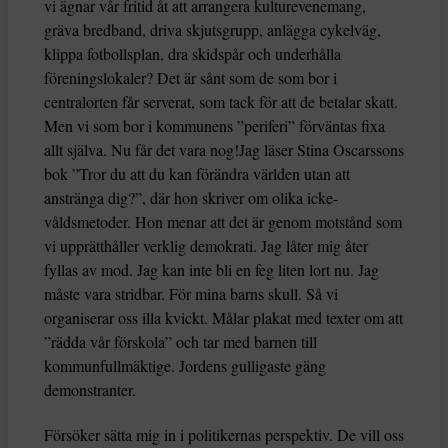
vi ägnar vår fritid åt att arrangera kulturevenemang,
gräva bredband, driva skjutsgrupp, anlägga cykelväg,
klippa fotbollsplan, dra skidspår och underhålla
föreningslokaler? Det är sånt som de som bor i
centralorten får serverat, som tack för att de betalar skatt.
Men vi som bor i kommunens ”periferi” förväntas fixa
allt själva. Nu får det vara nog!Jag läser Stina Oscarssons
bok ”Tror du att du kan förändra världen utan att
anstränga dig?”, där hon skriver om olika icke-
våldsmetoder. Hon menar att det är genom motstånd som
vi upprätthåller verklig demokrati. Jag låter mig åter
fyllas av mod. Jag kan inte bli en feg liten lort nu. Jag
måste vara stridbar. För mina barns skull. Så vi
organiserar oss illa kvickt. Målar plakat med texter om att
”rädda vår förskola” och tar med barnen till
kommunfullmäktige. Jordens gulligaste gäng
demonstranter.
Försöker sätta mig in i politikernas perspektiv. De vill oss