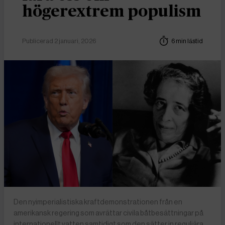
högerextrem populism
Publicerad 2 januari, 2026
6 min lästid
Den nyimperialistiska kraftdemonstrationen från en
amerikansk regering som avrättar civila båtbesättningar på
internationellt vatten samtidigt som den sätter in reguljära