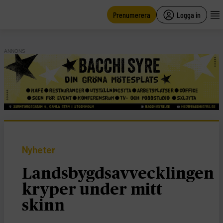
main
content
Prenumerera
Logga in
ANNONS
Nyheter
Landsbygdsavvecklingen
kryper under mitt
skinn