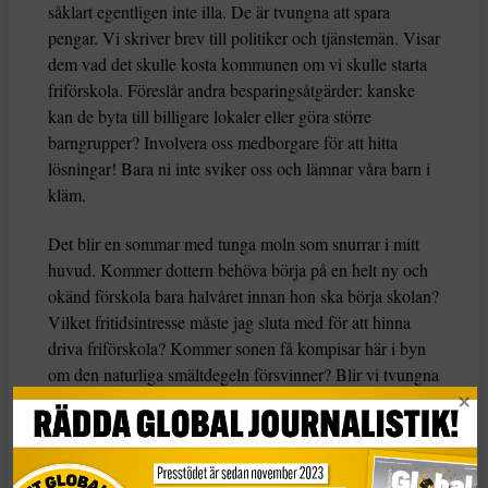
såklart egentligen inte illa. De är tvungna att spara
pengar. Vi skriver brev till politiker och tjänstemän. Visar
dem vad det skulle kosta kommunen om vi skulle starta
friförskola. Föreslår andra besparingsåtgärder: kanske
kan de byta till billigare lokaler eller göra större
barngrupper? Involvera oss medborgare för att hitta
lösningar! Bara ni inte sviker oss och lämnar våra barn i
kläm.
Det blir en sommar med tunga moln som snurrar i mitt
huvud. Kommer dottern behöva börja på en helt ny och
okänd förskola bara halvåret innan hon ska börja skolan?
Vilket fritidsintresse måste jag sluta med för att hinna
driva friförskola? Kommer sonen få kompisar här i byn
om den naturliga smältdegeln försvinner? Blir vi tvungna
att köpa en till bil för att få ihop skjutsandet? Hoppas inte
barnen tyngs av min ångest!
Det är en sen sommarkväll och jag ska just gå och lägga