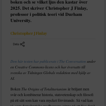
boken och se vilket ljus den kastar över
2025. Det skriver Christopher J Finlay,
professor i politisk teori vid Durham
University.
Christopher J Finlay
Dela
Den här texten har publicerats i The Conversation
under
en Creative Commons-licens och har översatts till
svenska av Tidningen Globals redaktion med hjälp av
AI
.
Boken
The Origins of Totalitarianism
är briljant men
svår och kombinerar historia, statsvetenskap och filosofi
på ett sätt som kan vara mycket förvirrande. Så vad kan
vi, som demokratiska medborgare, vinna på att läsa den?