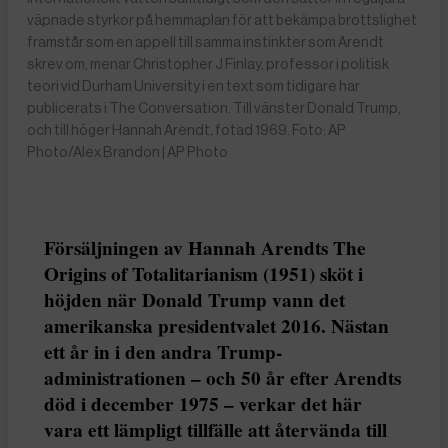
väpnade styrkor på hemmaplan för att bekämpa brottslighet
framstår som en appell till samma instinkter som Arendt
skrev om, menar Christopher J Finlay, professor i politisk
teori vid Durham University i en text som tidigare har
publicerats i The Conversation. Till vänster Donald Trump,
och till höger Hannah Arendt, fotad 1969. Foto: AP
Photo/Alex Brandon | AP Photo
Försäljningen av Hannah Arendts The
Origins of Totalitarianism (1951) sköt i
höjden när Donald Trump vann det
amerikanska presidentvalet 2016. Nästan
ett år in i den andra Trump-
administrationen – och 50 år efter Arendts
död i december 1975 – verkar det här
vara ett lämpligt tillfälle att återvända till