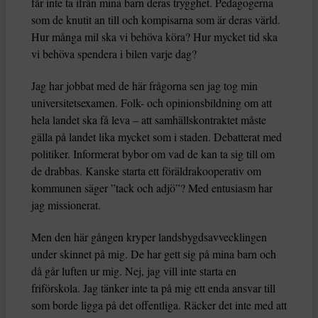
får inte ta ifrån mina barn deras trygghet. Pedagogerna
som de knutit an till och kompisarna som är deras värld.
Hur många mil ska vi behöva köra? Hur mycket tid ska
vi behöva spendera i bilen varje dag?
Jag har jobbat med de här frågorna sen jag tog min
universitetsexamen. Folk- och opinionsbildning om att
hela landet ska få leva – att samhällskontraktet måste
gälla på landet lika mycket som i staden. Debatterat med
politiker. Informerat bybor om vad de kan ta sig till om
de drabbas. Kanske starta ett föräldrakooperativ om
kommunen säger ”tack och adjö”? Med entusiasm har
jag missionerat.
Men den här gången kryper landsbygdsavvecklingen
under skinnet på mig. De har gett sig på mina barn och
då går luften ur mig. Nej, jag vill inte starta en
friförskola. Jag tänker inte ta på mig ett enda ansvar till
som borde ligga på det offentliga. Räcker det inte med att