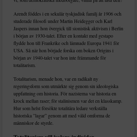
Arendt föddes i en sekulär tyskjudisk familj år 1906 och
studerade filosofi under Martin Heidegger och Karl
Jaspers innan hon övergick till sionistisk aktivism i Berlin
i början av 1930-talet. Efter en kontakt med gestapo
flydde hon till Frankrike och lämnade Europa 1941 för
USA. Så när hon började forska om boken Origins i
början av 1940-talet var hon inte främmande för
totalitarism.
Totalitarism, menade hon, var en radikalt ny
regeringsform som utmärkte sig genom sin ideologiska
uppfattning om historia. För nazisterna var historia en
krock mellan raser; för stalinismen var det en klasskamp.
Hur som helst försökte totalitära ledare verkställa
historiska ”lagar” genom att med våld omforma de
människor de styrde.
Totalitarism vill isolera individer