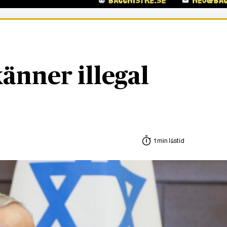
känner illegal
1 min lästid