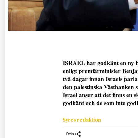
ISRAEL har godkänt en ny b
enligt premiärminister Benj
två dagar innan Israels parla
den palestinska Västbanken se
Israel anser att det finns en
godkänt och de som inte god
Syres redaktion
Dela