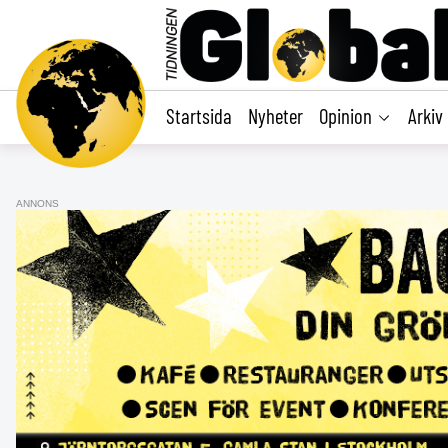
main
content
Startsida
Nyheter
Opinion
Arkiv
ANNONS