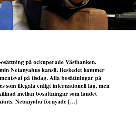
osättning på ockuperade Västbanken,
amin Netanyahus kansli. Beskedet kommer
mentsval på tisdag. Alla bosättningar på
DET GLOBALA PRESSTÖDET
PRENUMERERA
s som illegala enligt internationell lag, men
 skillnad mellan bosättningar som landet
känts. Netanyahu förnyade […]