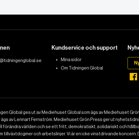
 Arendt kan
om högerextrem
6 min lästid