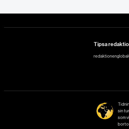
Essä
Vad Hanna
lära oss 
populism
Publicerad 2 januari, 2026