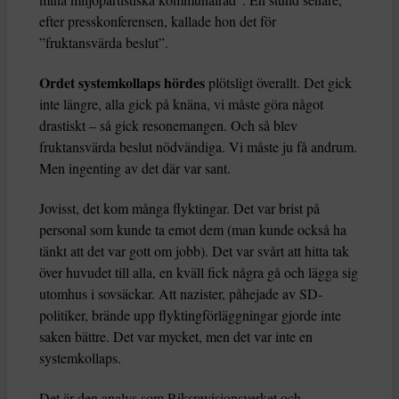
efter presskonferensen, kallade hon det för
”fruktansvärda beslut”.
Ordet systemkollaps hördes
plötsligt överallt. Det gick
inte längre, alla gick på knäna, vi måste göra något
drastiskt – så gick resonemangen. Och så blev
fruktansvärda beslut nödvändiga. Vi måste ju få andrum.
Men ingenting av det där var sant.
Jovisst, det kom många flyktingar. Det var brist på
personal som kunde ta emot dem (man kunde också ha
tänkt att det var gott om jobb). Det var svårt att hitta tak
över huvudet till alla, en kväll fick några gå och lägga sig
utomhus i sovsäckar. Att nazister, påhejade av SD-
politiker, brände upp flyktingförläggningar gjorde inte
saken bättre. Det var mycket, men det var inte en
systemkollaps.
Det är den analys som Riksrevisionsverket och