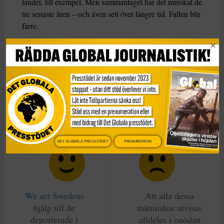
landet, till exempel. Men sammantaget har det minskat de
tre senaste åren – och även sett över längre tid. Fallen blir
färre.
Samtidigt tävlar politiker i att tala om krafttag, ökade
befogenheter för polisen, platser där de utan misstankar
kan visitera vem som helst, när som helst. Tanken att
skjutningarna, liksom ”systemkollapsen”, bara är en
förevändning ligger nära till hands. I det ena fallet en
förevändning för att sluta vara solidarisk, i det andra
fallet för en repressiv inrikespolitik.
DET GLOBALA PRESSTÖDET
PRENUMERERA
We act Sweden
s
Att alla dessa
hjälp till de
människor utvisas
deporterade i
alldeles i onödan