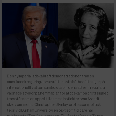
Den nyimperialistiska kraftdemonstrationen från en
amerikansk regering som avrättar civila båtbesättningar på
internationellt vatten samtidigt som den sätter in reguljära
väpnade styrkor på hemmaplan för att bekämpa brottslighet
framstår som en appell till samma instinkter som Arendt
skrev om, menar Christopher J Finlay, professor i politisk
teori vid Durham University i en text som tidigare har