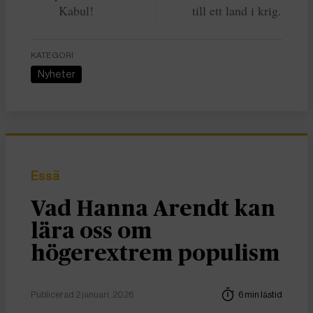
Kabul!
till ett land i krig.
KATEGORI
Nyheter
Essä
Vad Hanna Arendt kan
lära oss om
högerextrem populism
Publicerad 2 januari, 2026
6 min lästid