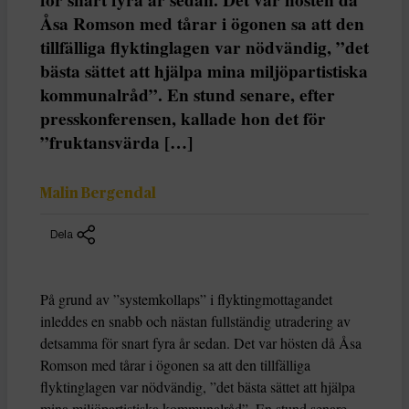
Åsa Romson med tårar i ögonen sa att den
tillfälliga flyktinglagen var nödvändig, ”det
bästa sättet att hjälpa mina miljöpartistiska
kommunalråd”. En stund senare, efter
presskonferensen, kallade hon det för
”fruktansvärda […]
Malin Bergendal
Dela
På grund av ”systemkollaps” i flyktingmottagandet
inleddes en snabb och nästan fullständig utradering av
detsamma för snart fyra år sedan. Det var hösten då Åsa
Romson med tårar i ögonen sa att den tillfälliga
flyktinglagen var nödvändig, ”det bästa sättet att hjälpa
mina miljöpartistiska kommunalråd”. En stund senare,