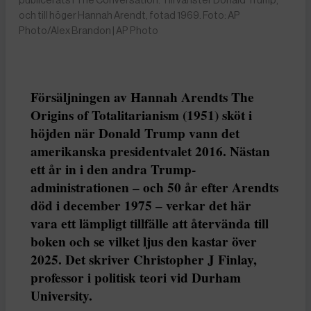
publicerats i The Conversation. Till vänster Donald Trump,
och till höger Hannah Arendt, fotad 1969. Foto: AP
Photo/Alex Brandon | AP Photo
Försäljningen av Hannah Arendts The
Origins of Totalitarianism (1951) sköt i
höjden när Donald Trump vann det
amerikanska presidentvalet 2016. Nästan
ett år in i den andra Trump-
administrationen – och 50 år efter Arendts
död i december 1975 – verkar det här
vara ett lämpligt tillfälle att återvända till
boken och se vilket ljus den kastar över
2025. Det skriver Christopher J Finlay,
professor i politisk teori vid Durham
University.