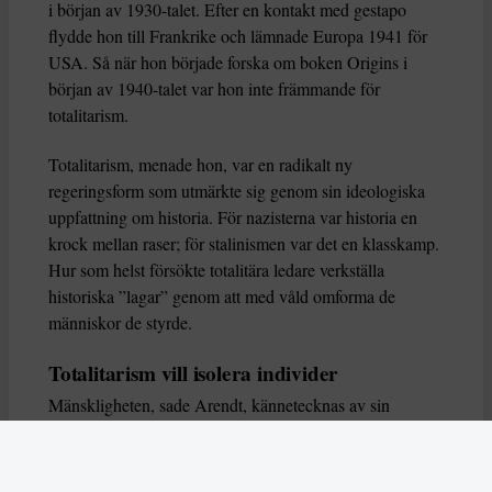
i början av 1930-talet. Efter en kontakt med gestapo
flydde hon till Frankrike och lämnade Europa 1941 för
USA. Så när hon började forska om boken Origins i
början av 1940-talet var hon inte främmande för
totalitarism.
Totalitarism, menade hon, var en radikalt ny
regeringsform som utmärkte sig genom sin ideologiska
uppfattning om historia. För nazisterna var historia en
krock mellan raser; för stalinismen var det en klasskamp.
Hur som helst försökte totalitära ledare verkställa
historiska ”lagar” genom att med våld omforma de
människor de styrde.
Totalitarism vill isolera individer
Mänskligheten, sade Arendt, kännetecknas av sin
oändliga variation – ingen person kan någonsin helt
ersätta en annan. Totalitarism syftade till att förstöra
detta. Den isolerade individer, upplöste de band genom