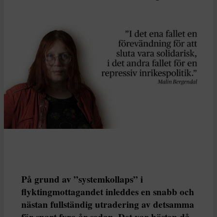
På grund av ”systemkollaps” i
flyktingmottagandet inleddes en snabb och
nästan fullständig utradering av detsamma
för snart fyra år sedan. Det var hösten då