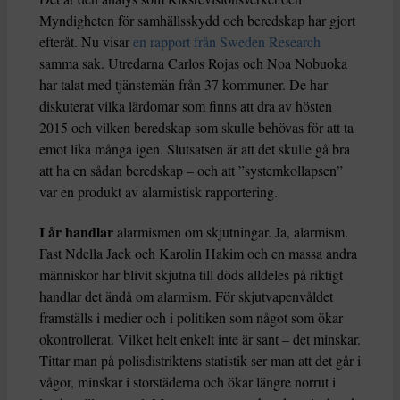
Myndigheten för samhällsskydd och beredskap har gjort
efteråt. Nu visar
en rapport från Sweden Research
samma sak. Utredarna Carlos Rojas och Noa Nobuoka
har talat med tjänstemän från 37 kommuner. De har
diskuterat vilka lärdomar som finns att dra av hösten
2015 och vilken beredskap som skulle behövas för att ta
emot lika många igen. Slutsatsen är att det skulle gå bra
att ha en sådan beredskap – och att ”systemkollapsen”
var en produkt av alarmistisk rapportering.
I år handlar
alarmismen om skjutningar. Ja, alarmism.
Fast Ndella Jack och Karolin Hakim och en massa andra
människor har blivit skjutna till döds alldeles på riktigt
handlar det ändå om alarmism. För skjutvapenvåldet
framställs i medier och i politiken som något som ökar
okontrollerat. Vilket helt enkelt inte är sant – det minskar.
Tittar man på polisdistriktens statistik ser man att det går i
vågor, minskar i storstäderna och ökar längre norrut i