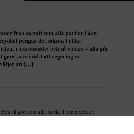
er från så gott som alla partier i den
 mycket pengar det saknas i olika
rden, rättsväsendet och så vidare – alla går
et ganska ironiskt att regeringen
äljer att […]
ån så gott som alla partier i den politiska
 det saknas i olika verksamheter. Skolan,
idare – alla går de på knäna. I det läget är det