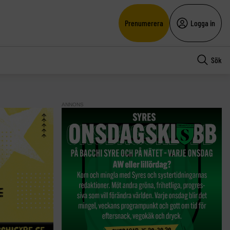
Prenumerera
Logga in
Sök
ANNONS