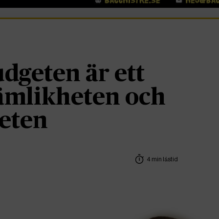
dgeten är ett
ämlikheten och
heten
4 min lästid