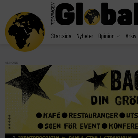
main
content
Startsida
Nyheter
Opinion
Arkiv
ANNONS