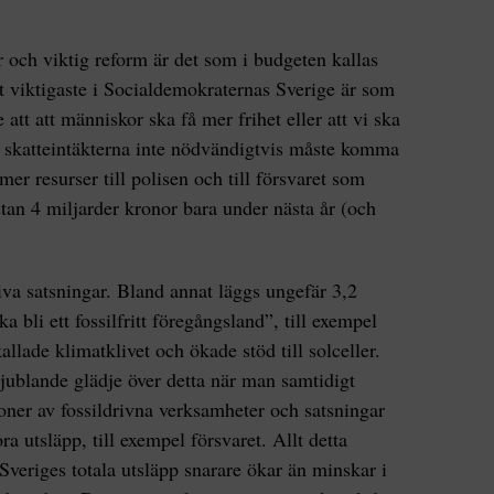
 och viktig reform är det som i budgeten kallas
t viktigaste i Socialdemokraternas Sverige är som
te att att människor ska få mer frihet eller att vi ska
r skatteintäkterna inte nödvändigtvis måste komma
mer resurser till polisen och till försvaret som
tan 4 miljarder kronor bara under nästa år (och
iva satsningar. Bland annat läggs ungefär 3,2
a bli ett fossilfritt föregångsland”, till exempel
llade klimatklivet och ökade stöd till solceller.
 jublande glädje över detta när man samtidigt
oner av fossildrivna verksamheter och satsningar
ra utsläpp, till exempel försvaret. Allt detta
Sveriges totala utsläpp snarare ökar än minskar i