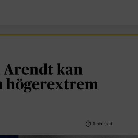
 Arendt kan
om högerextrem
6 min lästid