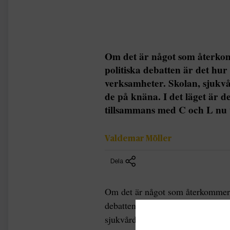
Om det är något som återkomm
politiska debatten är det hur
verksamheter. Skolan, sjukvå
de på knäna. I det läget är d
tillsammans med C och L nu v
Valdemar Möller
Dela
Om det är något som återkommer fr
debatten är det hur mycket pengar
sjukvården, rättsväsendet och så v