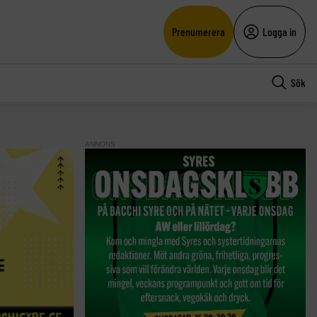
Prenumerera
Logga in
Sök
ANNONS