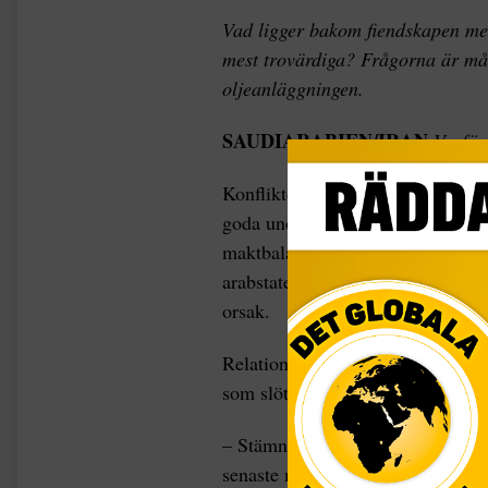
Vad ligger bakom fiendskapen me
mest trovärdiga? Frågorna är må
oljeanläggningen.
SAUDIARABIEN/IRAN
Varför
Konflikten mellan länderna går dece
goda under 1990-talet, blev de i 
maktbalansen skiftade i och med a
arabstater. Konflikterna kring Ir
orsak.
Relationerna mellan USA och Ira
som slöts 2015 i syfte att Iran in
– Stämningen i Gulfen har trappat
senaste månaderna, bland annat p