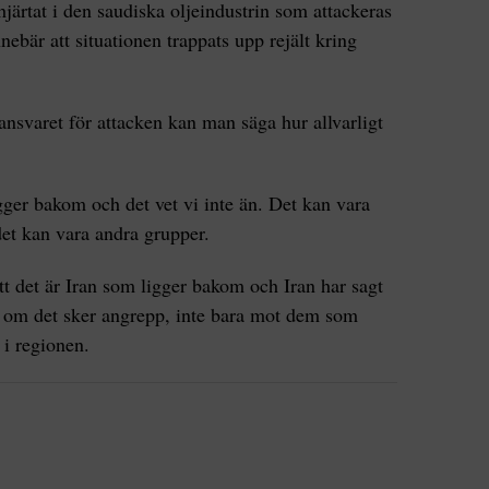
hjärtat i den saudiska oljeindustrin som attackeras
nebär att situationen trappats upp rejält kring
nsvaret för attacken kan man säga hur allvarligt
gger bakom och det vet vi inte än. Det kan vara
det kan vara andra grupper.
t det är Iran som ligger bakom och Iran har sagt
t om det sker angrepp, inte bara mot dem som
 i regionen.