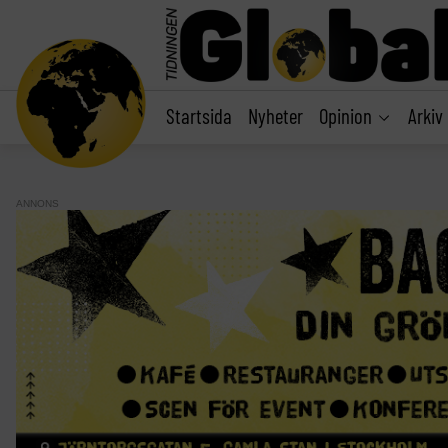
main
content
Startsida
Nyheter
Opinion
Arkiv
ANNONS