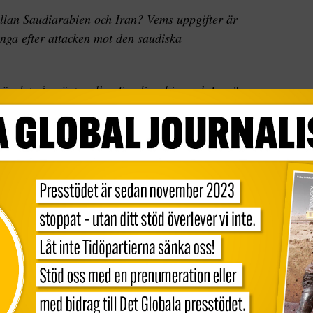
llan Saudiarabien och Iran? Vems uppgifter är
nga efter attacken mot den saudiska
 är det så spänt mellan Saudiarabien och Iran?
nnier tillbaka i tiden. Från att ha varit relativt
det närmaste iskalla under 2000-talet då
tt det iranska inflytandet växte i Saudiallierade
ans kärnenergiprogram var en starkt bidragande
n tinades upp i samband med kärnenergiavtalet
te ska utveckla kärnvapen.
s upp den senaste tiden, och i synnerhet de
å grund av att USA dragit sig ur