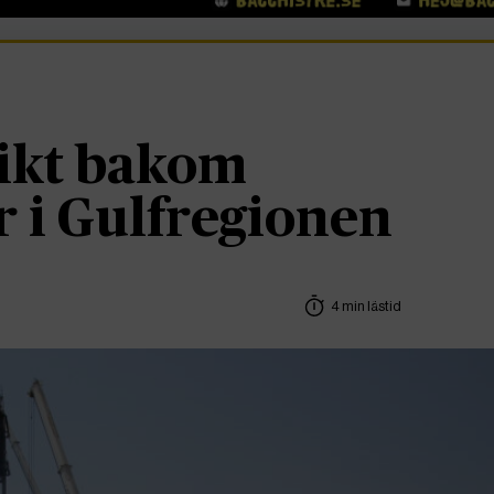
likt bakom
 i Gulfregionen
4 min lästid