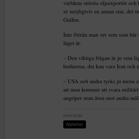
världens största oljeexportör och 
av möjligtvis en annan stat, det in
Gulfen.
Inte förrän man vet vem som bär a
läget är.
– Den viktiga frågan är ju vem li
huthierna, det kan vara Iran och 
– USA och andra tycks ju mena at
att man kommer att svara militär
angriper utan även mot andra mål
KATEGORI
Nyheter