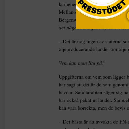
kärnenergiavtalet. Det har gjort at
Mellanöstern och det här är en de
Bergenwall, säkerhetspolitisk anal
det någon som tjänar på situatio
– Det är nog ingen av staterna som
oljeproducerande länder om oljepr
Vem kan man lita på?
Uppgifterna om vem som ligger ba
har sagt att det är de som genomf
hävdar. Saudiarabien säger sig ha
har också pekat ut landet. Samuel
kan vara korrekta, men de bevis so
– Det bästa är att avvakta de FN