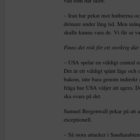
vad som har skett.
– Iran har pekat mot huthierna o
drönare under lång tid. Men många
skulle kunna vara de. Vi får se v
Finns det risk för ett storkrig dä
– USA spelar en väldigt central r
Det är ett väldigt spänt läge och 
bakom, inte bara genom indirekt st
fråga hur USA väljer att agera. 
ska svara på det.
Samuel Bergenwall pekar på att a
exceptionell.
– Så stora attacker i Saudiarabien