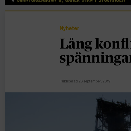
Nyheter
Lång konf
spänningar
Publicerad 23 september, 2019