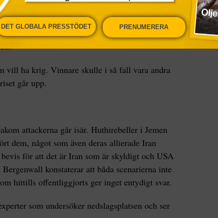
t Iran agerat mer kraftfullt mot olika aktörer i
l av den eskaleringen vi nu ser, säger Samuel
DET GLOBALA PRESSTÖDET
PRENUMERERA
ytiker på Totalförsvarets forskningsinstitut.
Finns
nen?
 vill ha krig. Vinnare skulle i så fall vara andra
iset går upp.
kom attackerna går isär. Huthirebeller i Jemen
ört dem, något som även deras allierade Iran
 bevis för att det är Iran som är skyldigt och USA
 Bergenwall konstaterar att båda scenarierna inte
m hittills offentliggjorts ger inget entydigt svar.
-experter som undersöker nedslagsplatsen och ser