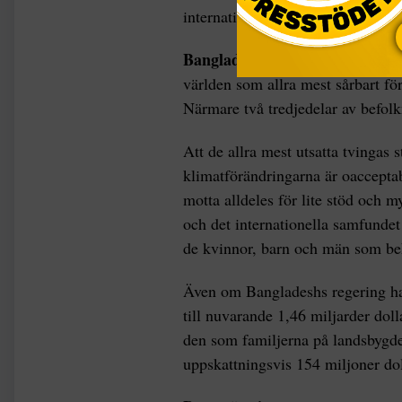
internationell klimatfinansiering.
Bangladesh är ett
av världens fa
världen som allra mest sårbart f
Närmare två tredjedelar av befol
Att de allra mest utsatta tvingas s
klimatförändringarna är oaccepta
motta alldeles för lite stöd och 
och det internationella samfundet f
de kvinnor, barn och män som be
Även om Bangladeshs regering har
till nuvarande 1,46 miljarder doll
den som familjerna på landsbygden
uppskattningsvis 154 miljoner doll