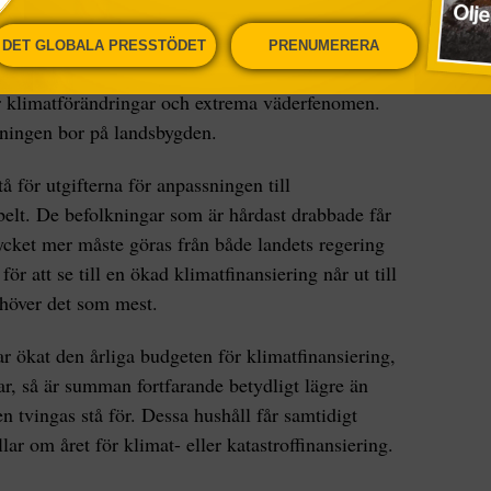
DET GLOBALA PRESSTÖDET
PRENUMERERA
ttigaste länder och dessutom ett av de länder i
ör klimatförändringar och extrema väderfenomen.
kningen bor på landsbygden.
tå för utgifterna för anpassningen till
belt. De befolkningar som är hårdast drabbade får
mycket mer måste göras från både landets regering
ör att se till en ökad klimatfinansiering når ut till
höver det som mest.
 ökat den årliga budgeten för klimatfinansiering,
ar, så är summan fortfarande betydligt lägre än
 tvingas stå för. Dessa hushåll får samtidigt
ar om året för klimat- eller katastroffinansiering.