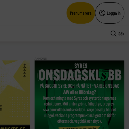
Prenumerera
Logga in
Sök
ANNONS