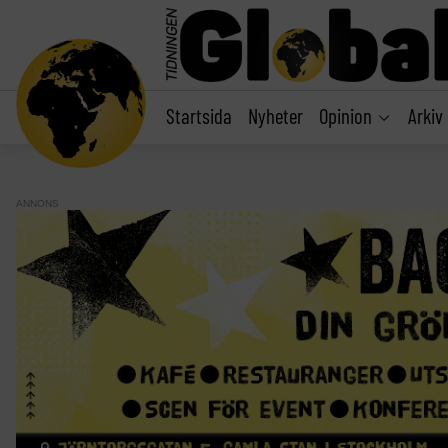
main
content
Startsida
Nyheter
Opinion
Arkiv
ANNONS