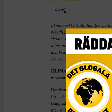
Dela
Ekonomiskt utsatta familjer på l
betydligt högre summor på att för
skador som orsakats av klimatför
internationella organ satsar. De
den brittiska organisationen
Inte
Development
, IIED, i denna kom
KLIMAT
Varje år tvingas famil
motsvarande nästan två miljarder
Det framgår i en rapport från II
för att hantera klimatförändringar
Bangladesh tvingas familjer som i
mer än landets regering gör, och 