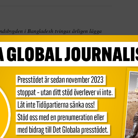
andsbygden i Bangladesh tvingas årligen lägga
hindra klimatrelaterade katastrofer och reparera
ändringar än de resurser som regeringen eller
t skriver Andrew Norton, som är ordförande för
rnational Institute for Environment and
mentar.
jer på landsbygden i Bangladesh spendera
 dollar på grund av klimatförändringarna.
ED, där de summor som människor tvingas lägga
na jämförs med offentlig klimatfinansiering. I
 många fall redan är fattiga att spendera mycket
nästan tolv gånger så mycket som landet tar emot i