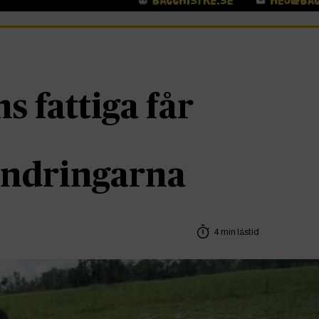
s fattiga får
ändringarna
4 min lästid