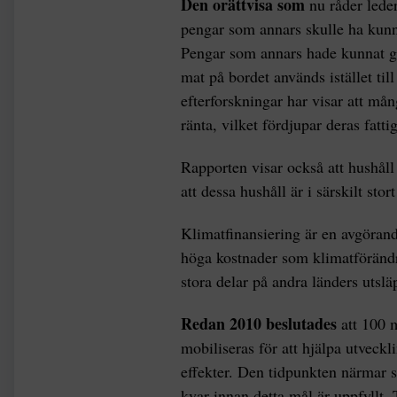
Den orättvisa som
nu råder leder
pengar som annars skulle ha kunna
Pengar som annars hade kunnat gå t
mat på bordet används istället til
efterforskningar har visar att må
ränta, vilket fördjupar deras fatt
Rapporten visar också att hushåll
att dessa hushåll är i särskilt stor
Klimatfinansiering är en avgörand
höga kostnader som klimatförändri
stora delar på andra länders utslä
Redan 2010 beslutades
att 100 m
mobiliseras för att hjälpa utveck
effekter. Den tidpunkten närmar si
kvar innan detta mål är uppfyllt. 