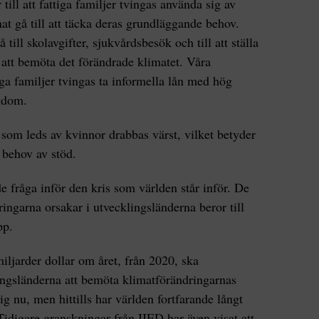
 till att fattiga familjer tvingas använda sig av
t gå till att täcka deras grundläggande behov.
ill skolavgifter, sjukvårdsbesök och till att ställa
l att bemöta det förändrade klimatet. Våra
nga familjer tvingas ta informella lån med hög
igdom.
 som leds av kvinnor drabbas värst, vilket betyder
t behov av stöd.
e fråga inför den kris som världen står inför. De
ngarna orsakar i utvecklingsländerna beror till
pp.
iljarder dollar om året, från 2020, ska
lingsländerna att bemöta klimatförändringarnas
g nu, men hittills har världen fortfarande långt
Tidigare granskningar från IIED har även visat att