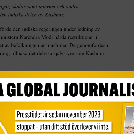
ägar, skolor samt internet och andra
den indiska delen av Kashmir.
förde den indiska regeringen under ledning av
inistern Narendra Modi hårda restriktioner i
tet av befolkningen är muslimer. De genomfördes i
 drog tillbaka det delvisa självstyre som Kashmir
om utegångsförbud samtidigt som internet och
. Regeringen beslutade samtidigt att indier från
ätten att köpa markområden i den omtvistade
ig där.