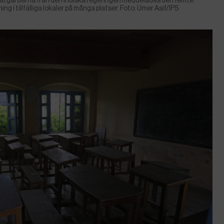
 åtgärderna från den indiska regeringen meddelades den femte
ing i tillfälliga lokaler på många platser. Foto: Umer Asif/IPS