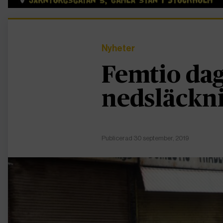
Nyheter
Femtio da
nedsläckn
Publicerad 30 september, 2019