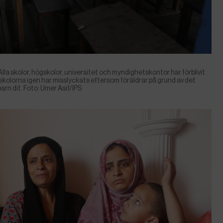
 Alla skolor, högskolor, universitet och myndighetskontor har förblivit
kolorna igen har misslyckats eftersom föräldrar på grund av det
 barn dit. Foto: Umer Asif/IPS