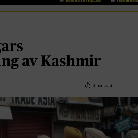
gars
ing av Kashmir
3 min lästid