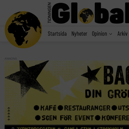
main
content
Startsida
Nyheter
Opinion
Arkiv
ANNONS