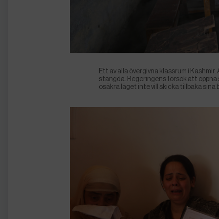
Ett av alla övergivna klassrum i Kashmir.
stängda. Regeringens försök att öppna s
osäkra läget inte vill skicka tillbaka sina