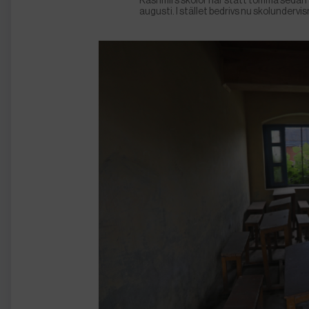
Kashmirs skolor har stått tomma sedan
augusti. I stället bedrivs nu skolundervisn