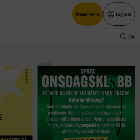
Prenumerera
Logga in
Sök
ANNONS