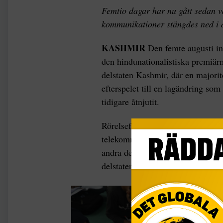
Femtio dagar har nu gått sedan v
kommunikationer stängdes ned i 
KASHMIR
Den femte augusti in
den hindunationalistiska premiärm
delstaten Kashmir, där en majori
efterspelet till en lagändring som
tidigare åtnjutit.
Rörelsefriheten begränsades gen
telekommunikationer stängdes ned
andra delar av landet skulle få r
delstaten och permanent bosätta s