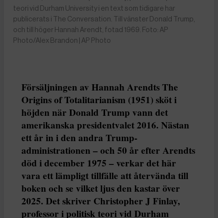
teori vid Durham University i en text som tidigare har
publicerats i The Conversation. Till vänster Donald Trump,
och till höger Hannah Arendt, fotad 1969. Foto: AP
Photo/Alex Brandon | AP Photo
Försäljningen av Hannah Arendts The
Origins of Totalitarianism (1951) sköt i
höjden när Donald Trump vann det
amerikanska presidentvalet 2016. Nästan
ett år in i den andra Trump-
administrationen – och 50 år efter Arendts
död i december 1975 – verkar det här
vara ett lämpligt tillfälle att återvända till
boken och se vilket ljus den kastar över
2025. Det skriver Christopher J Finlay,
professor i politisk teori vid Durham