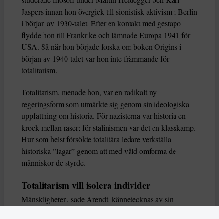
Jaspers innan hon övergick till sionistisk aktivism i Berlin
i början av 1930-talet. Efter en kontakt med gestapo
flydde hon till Frankrike och lämnade Europa 1941 för
USA. Så när hon började forska om boken Origins i
början av 1940-talet var hon inte främmande för
totalitarism.
Totalitarism, menade hon, var en radikalt ny
regeringsform som utmärkte sig genom sin ideologiska
uppfattning om historia. För nazisterna var historia en
krock mellan raser; för stalinismen var det en klasskamp.
Hur som helst försökte totalitära ledare verkställa
historiska ”lagar” genom att med våld omforma de
människor de styrde.
Totalitarism vill isolera individer
Mänskligheten, sade Arendt, kännetecknas av sin
oändliga variation – ingen person kan någonsin helt