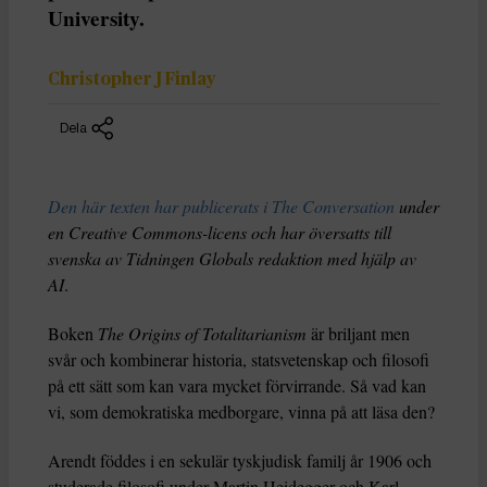
University.
Christopher J Finlay
Dela
Den här texten har publicerats i The Conversation
under
en Creative Commons-licens och har översatts till
svenska av Tidningen Globals redaktion med hjälp av
AI
.
Boken
The Origins of Totalitarianism
är briljant men
svår och kombinerar historia, statsvetenskap och filosofi
på ett sätt som kan vara mycket förvirrande. Så vad kan
vi, som demokratiska medborgare, vinna på att läsa den?
Arendt föddes i en sekulär tyskjudisk familj år 1906 och
studerade filosofi under Martin Heidegger och Karl