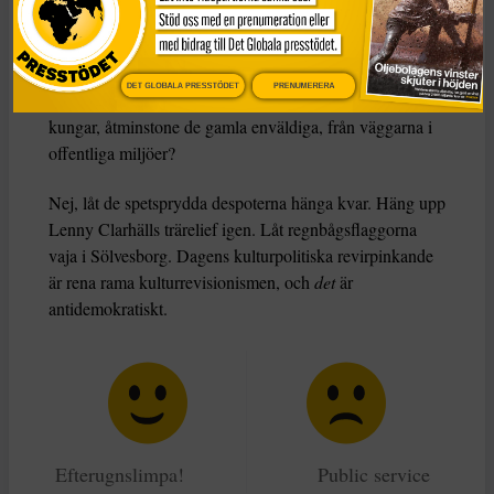
för hundra år sedan, röstade de nej till kvinnlig rösträtt.
Så ska Emma
Feldman egentligen få hänga i
DET GLOBALA PRESSTÖDET
PRENUMERERA
kommunhuset? Ska vi inte också ta ner porträtt av
kungar, åtminstone de gamla enväldiga, från väggarna i
offentliga miljöer?
Nej, låt de spetsprydda despoterna hänga kvar. Häng upp
Lenny Clarhälls trärelief igen. Låt regnbågsflaggorna
vaja i Sölvesborg. Dagens kulturpolitiska revirpinkande
är rena rama kulturrevisionismen, och
det
är
antidemokratiskt.
Efterugnslimpa!
Public service