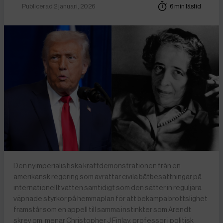
Publicerad 2 januari, 2026
6 min lästid
Den nyimperialistiska kraftdemonstrationen från en
amerikansk regering som avrättar civila båtbesättningar på
internationellt vatten samtidigt som den sätter in reguljära
väpnade styrkor på hemmaplan för att bekämpa brottslighet
framstår som en appell till samma instinkter som Arendt
skrev om, menar Christopher J Finlay, professor i politisk