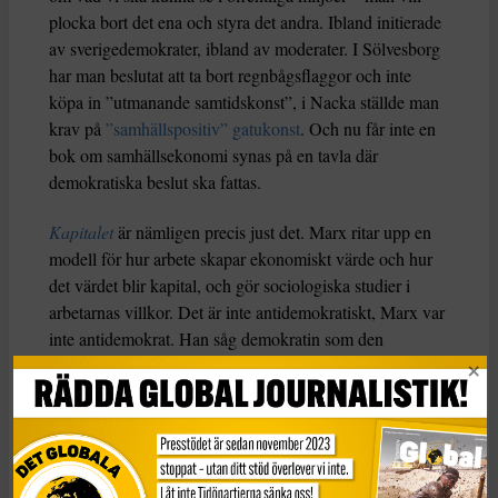
plocka bort det ena och styra det andra. Ibland initierade
av sverigedemokrater, ibland av moderater. I Sölvesborg
har man beslutat att ta bort regnbågsflaggor och inte
köpa in ”utmanande samtidskonst”, i Nacka ställde man
krav på
”samhällspositiv” gatukonst
. Och nu får inte en
bok om samhällsekonomi synas på en tavla där
demokratiska beslut ska fattas.
Kapitalet
är nämligen precis just det. Marx ritar upp en
modell för hur arbete skapar ekonomiskt värde och hur
det värdet blir kapital, och gör sociologiska studier i
arbetarnas villkor. Det är inte antidemokratiskt, Marx var
inte antidemokrat. Han såg demokratin som den
viktigaste vägen till socialism.
För Moderaterna är det en väg till något annat, för så är
det ju med demokrati: man kan tycka olika. Men deras
egna demokratiska värderingar har inga djupare rötter i
historien. Allmän och lika rösträtt var de emot, och 1919,