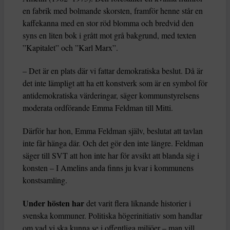
en fabrik med bolmande skorsten, framför henne står en
kaffekanna med en stor röd blomma och bredvid den
syns en liten bok i grått mot grå bakgrund, med texten
”Kapitalet” och ”Karl Marx”.
– Det är en plats där vi fattar demokratiska beslut. Då är
det inte lämpligt att ha ett konstverk som är en symbol för
antidemokratiska värderingar, säger kommunstyrelsens
moderata ordförande Emma Feldman till Mitti.
Därför har hon, Emma Feldman själv, beslutat att tavlan
inte får hänga där. Och det gör den inte längre. Feldman
säger till SVT att hon inte har för avsikt att blanda sig i
konsten – I Amelins anda finns ju kvar i kommunens
konstsamling.
Under hösten har
det varit flera liknande historier i
svenska kommuner. Politiska högerinitiativ som handlar
om vad vi ska kunna se i offentliga miljöer – man vill