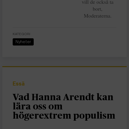
vill de också ta
bort,
Moderaterna.
KATEGORI
Nyheter
Essä
Vad Hanna Arendt kan
lära oss om
högerextrem populism