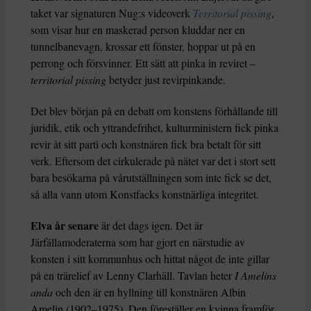
taket var signaturen Nug:s videoverk
Territorial pissing
,
som visar hur en maskerad person kluddar ner en
tunnelbanevagn, krossar ett fönster, hoppar ut på en
perrong och försvinner. Ett sätt att pinka in reviret –
territorial pissing
betyder just revirpinkande.
Det blev början på en debatt om konstens förhållande till
juridik, etik och yttrandefrihet, kulturministern fick pinka
revir åt sitt parti och konstnären fick bra betalt för sitt
verk. Eftersom det cirkulerade på nätet var det i stort sett
bara besökarna på vårutställningen som inte fick se det,
så alla vann utom Konstfacks konstnärliga integritet.
Elva år senare
är det dags igen. Det är
Järfällamoderaterna som har gjort en närstudie av
konsten i sitt kommunhus och hittat något de inte gillar
på en trärelief av Lenny Clarhäll. Tavlan heter
I Amelins
anda
och den är en hyllning till konstnären Albin
Amelin (1902–1975). Den föreställer en kvinna framför