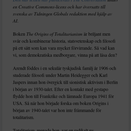
en Creative Commons-licens och har översatts till
svenska av Tidningen Globals redaktion med hjälp av
AI
.
Boken
The Origins of Totalitarianism
är briljant men
svår och kombinerar historia, statsvetenskap och filosofi
på ett sätt som kan vara mycket förvirrande. Så vad kan
vi, som demokratiska medborgare, vinna på att läsa den?
Arendt föddes i en sekulär tyskjudisk familj år 1906 och
studerade filosofi under Martin Heidegger och Karl
Jaspers innan hon övergick till sionistisk aktivism i Berlin
i början av 1930-talet. Efter en kontakt med gestapo
flydde hon till Frankrike och lämnade Europa 1941 för
USA. Så när hon började forska om boken Origins i
början av 1940-talet var hon inte främmande för
totalitarism.
Totalitarism, menade hon, var en radikalt ny