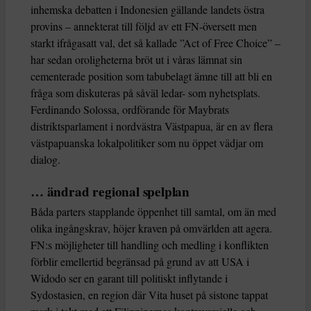
inhemska debatten i Indonesien gällande landets östra
provins – annekterat till följd av ett FN-översett men
starkt ifrågasatt val, det så kallade ”Act of Free Choice” –
har sedan oroligheterna bröt ut i våras lämnat sin
cementerade position som tabubelagt ämne till att bli en
fråga som diskuteras på såväl ledar- som nyhetsplats.
Ferdinando Solossa, ordförande för Maybrats
distriktsparlament i nordvästra Västpapua, är en av flera
västpapuanska lokalpolitiker som nu öppet vädjar om
dialog.
… ändrad regional spelplan
Båda parters stapplande öppenhet till samtal, om än med
olika ingångskrav, höjer kraven på omvärlden att agera.
FN:s möjligheter till handling och medling i konflikten
förblir emellertid begränsad på grund av att USA i
Widodo ser en garant till politiskt inflytande i
Sydostasien, en region där Vita huset på sistone tappat