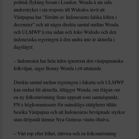
politisk flykting bosatt i London. Wenda å sin sida
understryker i sin respons till Widodos invit att
Västpapua har ”förråtts av Indonesiens falska löften i
decennier” och att några direkta samtal mellan Wenda
och ULMWP å ena sidan och Joko Widodo och den
indonesiska regeringen å den andra inte är aktuella i
dagsläget:
– Indonesien har hela tiden ignorerat den västpapuanska
folkviljan, säger Benny Wenda i ett uttalande.
Direkta samtal mellan regeringen i Jakarta och ULMWP
kan endast bli aktuella, tillägger Wenda, om frågan om
en ny folkomröstning finns uppsatt som samtalspunkt,
FN:s högkommissarie för mänskliga rättigheter tillåts
besöka Västpapua och att Indonesiens beväpnade styrkor
utan dröjsmål lämnar Nya Guineas västra öhalva.
– Vårt rop efter frihet, rättvisa och en folkomröstning