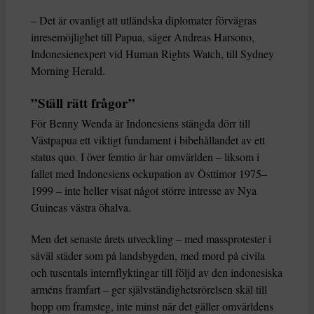
– Det är ovanligt att utländska diplomater förvägras
inresemöjlighet till Papua, säger Andreas Harsono,
Indonesienexpert vid Human Rights Watch, till Sydney
Morning Herald.
”Ställ rätt frågor”
För Benny Wenda är Indonesiens stängda dörr till
Västpapua ett viktigt fundament i bibehållandet av ett
status quo. I över femtio år har omvärlden – liksom i
fallet med Indonesiens ockupation av Östtimor 1975–
1999 – inte heller visat något större intresse av Nya
Guineas västra öhalva.
Men det senaste årets utveckling – med massprotester i
såväl städer som på landsbygden, med mord på civila
och tusentals internflyktingar till följd av den indonesiska
arméns framfart – ger självständighetsrörelsen skäl till
hopp om framsteg, inte minst när det gäller omvärldens