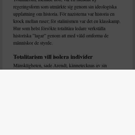
regeringsform som utmärkte sig genom sin ideologiska
uppfattning om historia. För nazisterna var historia en
krock mellan raser; för stalinismen var det en klasskamp.
Hur som helst försökte totalitära ledare verkställa
historiska ”lagar” genom att med våld omforma de
människor de styrde.
Totalitarism vill isolera individer
Mänskligheten, sade Arendt, kännetecknas av sin
oändliga variation – ingen person kan någonsin helt
ersätta en annan. Totalitarism syftade till att förstöra
detta. Den isolerade individer, upplöste de band genom
vilka de förenar och stärker varandra, och försökte
utplåna den mänskliga personligheten.
Koncentrationslägrens totala dominans gjorde det genom
att reducera varje fånge till ”en bunt reaktioner som kan
likvideras och ersättas” innan de dödas. Med alla i