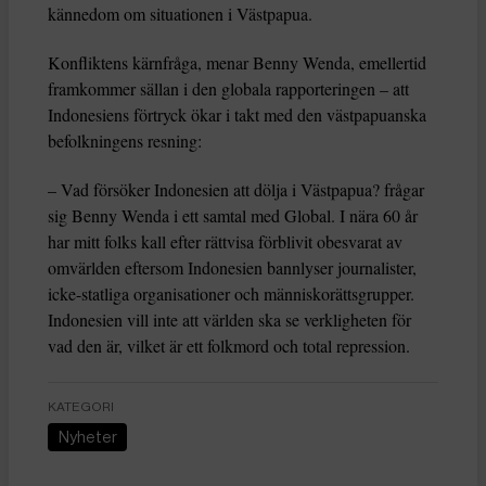
kännedom om situationen i Västpapua.
Konfliktens kärnfråga, menar Benny Wenda, emellertid
framkommer sällan i den globala rapporteringen – att
Indonesiens förtryck ökar i takt med den västpapuanska
befolkningens resning:
– Vad försöker Indonesien att dölja i Västpapua? frågar
sig Benny Wenda i ett samtal med Global. I nära 60 år
har mitt folks kall efter rättvisa förblivit obesvarat av
omvärlden eftersom Indonesien bannlyser journalister,
icke-statliga organisationer och människorättsgrupper.
Indonesien vill inte att världen ska se verkligheten för
vad den är, vilket är ett folkmord och total repression.
KATEGORI
Nyheter