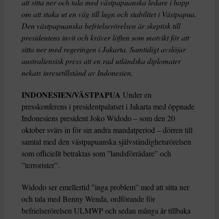
att sitta ner och tala med västpapuanska ledare i hopp
om att staka ut en väg till lugn och stabilitet i Västpapua.
Den västpapuanska befrielserörelsen är skeptisk till
presidentens invit och kräver löften som motvikt för att
sitta ner med regeringen i Jakarta. Samtidigt avslöjar
australiensisk press att en rad utländska diplomater
nekats inresetillstånd av Indonesien.
INDONESIEN/VÄSTPAPUA
Under en
presskonferens i presidentpalatset i Jakarta med öppnade
Indonesiens president Joko Widodo – som den 20
oktober svärs in för sin andra mandatperiod – dörren till
samtal med den västpapuanska självständighetsrörelsen
som officiellt betraktas som ”landsförrädare” och
”terrorister”.
Widodo ser emellertid ”inga problem” med att sitta ner
och tala med Benny Wenda, ordförande för
befrielserörelsen ULMWP och sedan många år tillbaka