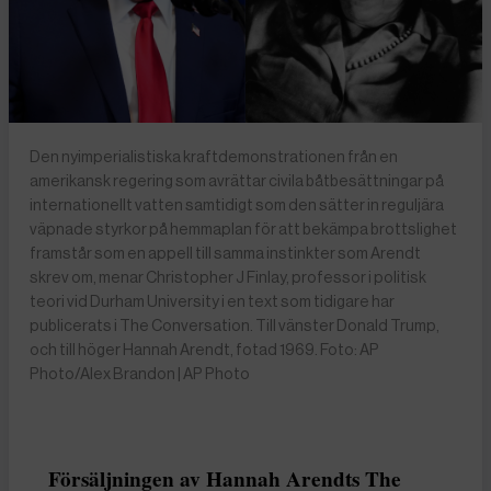
Den nyimperialistiska kraftdemonstrationen från en
amerikansk regering som avrättar civila båtbesättningar på
internationellt vatten samtidigt som den sätter in reguljära
väpnade styrkor på hemmaplan för att bekämpa brottslighet
framstår som en appell till samma instinkter som Arendt
skrev om, menar Christopher J Finlay, professor i politisk
teori vid Durham University i en text som tidigare har
publicerats i The Conversation. Till vänster Donald Trump,
och till höger Hannah Arendt, fotad 1969. Foto: AP
Photo/Alex Brandon | AP Photo
Försäljningen av Hannah Arendts The