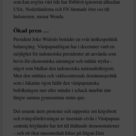
som kan avgöra vårt öde har förblivit ignorerat alltsedan
USA, Nederländerna och FN lämnade över oss till
Indonesien, menar Wenda.
Ökad press …
President Joko Widodo beträder en svår inrikespolitisk
balansgång. Västpapuafrågan har i decennier varit en
möjlighet för indonesiska presidenter att använda som
bevis för ekonomiska satsningar och militär styrka –
något som blidkar den indonesiska nationalisthögern.
Men den militära och våldscentrerade dominanspolitik
som i Jakartas ögon hållit den västpapuanska
befolkningen mer eller mindre i schack innebär inte
längre samma gynnsamma status quo.
Det senaste årets protester och rapporter om krigsbrott
och tvångsfördrivningar av tusentals civila i Västpapuas
centrala högländer har lett till ihållande demonstrationer
– och ett ökat massmedialt fokus på frågan.Den