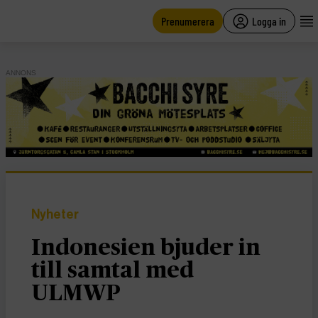
main
content
Prenumerera
Logga in
ANNONS
Nyheter
Indonesien bjuder in
till samtal med
ULMWP