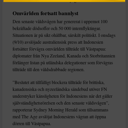
Omvärlden fortsatt bannlyst
Den senaste våldsvågen har genererat i uppemot 100
bekräftade dödsoffer och 50 000 internflyktingar.
Situationen är på sikt ohållbar, särskilt politiskt. I onsdags
(9/10) avslöjade australiensisk press att Indonesien
fortsätter förvägra omvärlden tillträde till Västpapua:
diplomater från Nya Zeeland, Kanada och Storbritannien
förlänger listan på utländska delegationer som förvägras
tillträde till den våldsdrabbade regionen.
”Beslutet att tillfälligt blockera tillträde för brittiska,
kanadensiska och nyzeeländska sändebud utöver FN
understryker känsligheten för Indonesiens när det gäller
självständighetsrörelsen och den senaste våldsvågen”,
rapporterar Sydney Morning Herald som tillsammans
med The Age avslöjat Indonesiens vägran att öppna
dörren till Västpapua.