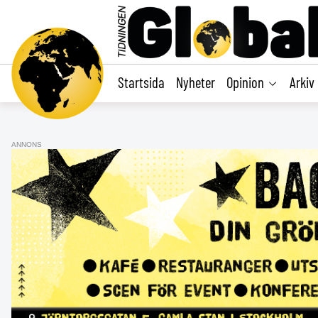
main
content
Startsida
Nyheter
Opinion
Arkiv
ANNONS