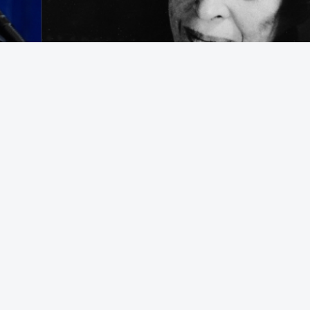
egering som avrättar civila båtbesättningar på internationellt vatten
t bekämpa brottslighet framstår som en appell till samma instinkter 
d Durham University i en text som tidigare har publicerats i The Convers
. Foto: AP Photo/Alex Brandon | AP Photo