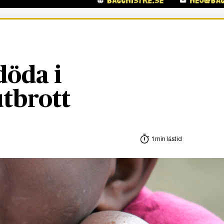
döda i
tbrott
1 min lästid