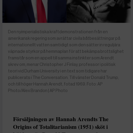
Den nyimperialistiska kraftdemonstrationen från en
amerikansk regering som avrättar civila båtbesättningar på
internationellt vatten samtidigt som den sätter in reguljära
väpnade styrkor på hemmaplan för att bekämpa brottslighet
framstår som en appell till samma instinkter som Arendt
skrev om, menar Christopher J Finlay, professor i politisk
teori vid Durham University i en text som tidigare har
publicerats i The Conversation. Till vänster Donald Trump,
och till höger Hannah Arendt, fotad 1969. Foto: AP
Photo/Alex Brandon | AP Photo
Försäljningen av Hannah Arendts The
Origins of Totalitarianism (1951) sköt i