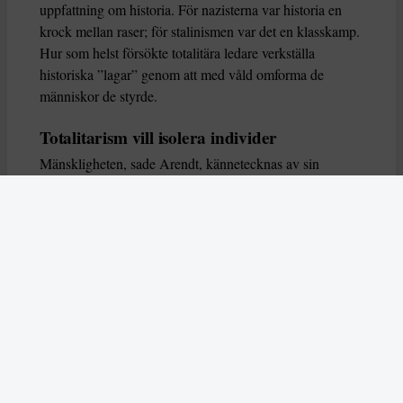
uppfattning om historia. För nazisterna var historia en
krock mellan raser; för stalinismen var det en klasskamp.
Hur som helst försökte totalitära ledare verkställa
historiska ”lagar” genom att med våld omforma de
människor de styrde.
Totalitarism vill isolera individer
Mänskligheten, sade Arendt, kännetecknas av sin
oändliga variation – ingen person kan någonsin helt
ersätta en annan. Totalitarism syftade till att förstöra
detta. Den isolerade individer, upplöste de band genom
vilka de förenar och stärker varandra, och försökte
utplåna den mänskliga personligheten.
Koncentrationslägrens totala dominans gjorde det genom
att reducera varje fånge till ”en bunt reaktioner som kan
likvideras och ersättas” innan de dödas. Med alla i
slutändan utsatta för detta hot, gjorde totalitarismen den
mänskliga personen som sådan överflödig.