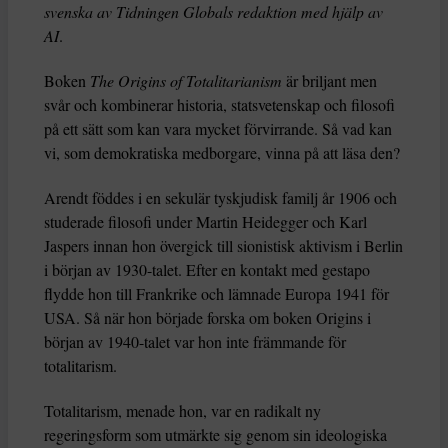
svenska av Tidningen Globals redaktion med hjälp av
AI
.
Boken
The Origins of Totalitarianism
är briljant men
svår och kombinerar historia, statsvetenskap och filosofi
på ett sätt som kan vara mycket förvirrande. Så vad kan
vi, som demokratiska medborgare, vinna på att läsa den?
Arendt föddes i en sekulär tyskjudisk familj år 1906 och
studerade filosofi under Martin Heidegger och Karl
Jaspers innan hon övergick till sionistisk aktivism i Berlin
i början av 1930-talet. Efter en kontakt med gestapo
flydde hon till Frankrike och lämnade Europa 1941 för
USA. Så när hon började forska om boken Origins i
början av 1940-talet var hon inte främmande för
totalitarism.
Totalitarism, menade hon, var en radikalt ny
regeringsform som utmärkte sig genom sin ideologiska