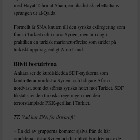
med Hayat Tahrir al-Sham, en jihadistisk rebellallians
sprungen ur al-Qaida.
Formellt är SNA knuten till den syriska exilregering som
finns i Turkiet och i norra Syrien, men är i dag i
praktiken en turkisk marionett-rörelse som strider på
turkiskt uppdrag, enligt Aron Lund.
Blivit bortdrivna
Ankara ser de kurdiskledda SDF-styrkorna som
kontrollerar nordöstra Syrien, och tidigare Afrin i
nordväst, som det största syriska hotet mot Turkiet. SDF
likställs av den turkiska regeringen med den
terrorstämplade PKK-gerillan i Turkiet.
TT: Vad har SNA för drivkraft?
– En del av grupperna kommer själva från de här
områdena i östra Syrien och har blivit bortdrivna av de