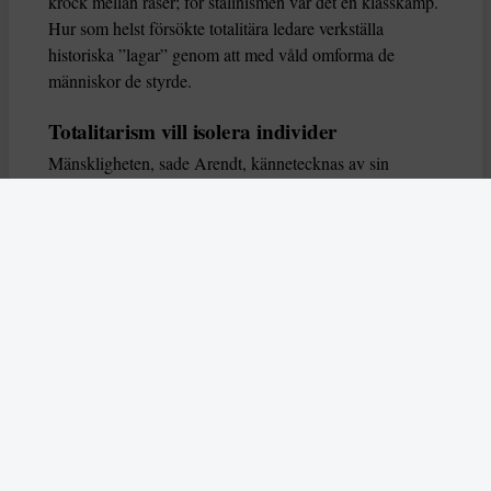
krock mellan raser; för stalinismen var det en klasskamp.
Hur som helst försökte totalitära ledare verkställa
historiska ”lagar” genom att med våld omforma de
människor de styrde.
Totalitarism vill isolera individer
Mänskligheten, sade Arendt, kännetecknas av sin
oändliga variation – ingen person kan någonsin helt
ersätta en annan. Totalitarism syftade till att förstöra
detta. Den isolerade individer, upplöste de band genom
vilka de förenar och stärker varandra, och försökte
utplåna den mänskliga personligheten.
Koncentrationslägrens totala dominans gjorde det genom
att reducera varje fånge till ”en bunt reaktioner som kan
likvideras och ersättas” innan de dödas. Med alla i
slutändan utsatta för detta hot, gjorde totalitarismen den
mänskliga personen som sådan överflödig.