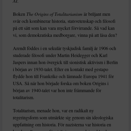
AI
.
Boken
The Origins of Totalitarianism
är briljant men
svår och kombinerar historia, statsvetenskap och filosofi
på ett sätt som kan vara mycket förvirrande. Så vad kan
vi, som demokratiska medborgare, vinna på att läsa den?
Arendt föddes i en sekulär tyskjudisk familj år 1906 och
studerade filosofi under Martin Heidegger och Karl
Jaspers innan hon övergick till sionistisk aktivism i Berlin
i början av 1930-talet. Efter en kontakt med gestapo
flydde hon till Frankrike och lämnade Europa 1941 för
USA. Så när hon började forska om boken Origins i
början av 1940-talet var hon inte främmande för
totalitarism.
Totalitarism, menade hon, var en radikalt ny
regeringsform som utmärkte sig genom sin ideologiska
uppfattning om historia. För nazisterna var historia en