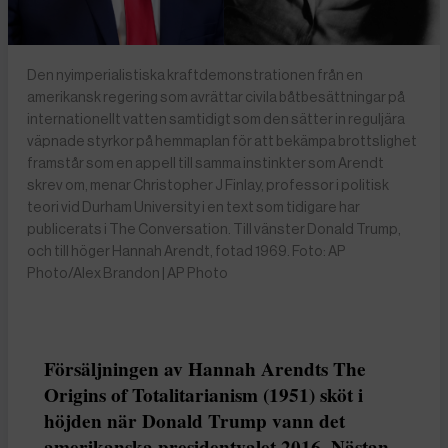
Den nyimperialistiska kraftdemonstrationen från en
amerikansk regering som avrättar civila båtbesättningar på
internationellt vatten samtidigt som den sätter in reguljära
väpnade styrkor på hemmaplan för att bekämpa brottslighet
framstår som en appell till samma instinkter som Arendt
skrev om, menar Christopher J Finlay, professor i politisk
teori vid Durham University i en text som tidigare har
publicerats i The Conversation. Till vänster Donald Trump,
och till höger Hannah Arendt, fotad 1969. Foto: AP
Photo/Alex Brandon | AP Photo
Försäljningen av Hannah Arendts The
Origins of Totalitarianism (1951) sköt i
höjden när Donald Trump vann det
amerikanska presidentvalet 2016. Nästan