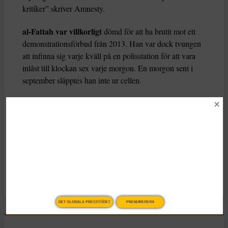
kritiker” skriver Amnesty.
al-Fattah var villkorligt
dömd för att ha brutit mot ett
demonstrationsförbud från 2013. Han var dock tvungen
att infinna sig varje kväll på en polisstation för att vara
inlåst till klockan sex varje morgon. En morgon sent i
september släpptes han inte ur cellen.
Omkring 3 000 personer, varav flera advokater och
journalister, har tillfångatagits av myndigheter efter
septemberprotesterna.
KATEGORI
Nyheter
DET GLOBALA PRESSTÖDET
PRENUMERERA