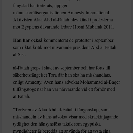
fängslad har torterats, uppger
människorättsorganisationen Amnesty International.
Aktivisten Alaa Abd al-Fattah blev känd i protesterna
mot Egyptens dåvarande ledare Hosni Mubarak 2011.
Han har också
kommenterat de protester i september
som riktat kritik mot nuvarande president Abd al-Fattah
al-Sisi.
al-Fattah greps i slutet av september och har förts till
säkerhetsfängelset Tora där han ska ha misshandlats,
enligt Amnesty. Även hans advokat Mohammad al-Baqer
tillfångatogs när han var närvarande vid ett förhör med
al-Fattah.
”Tortyren av Alaa Abd al-Fattah i fångenskap, samt
misshandeln av hans advokat visar med skräckinjagande
tydlighet den hänsynslösa taktik som egyptiska
myndigheter är beredda att använda för att tysta sina