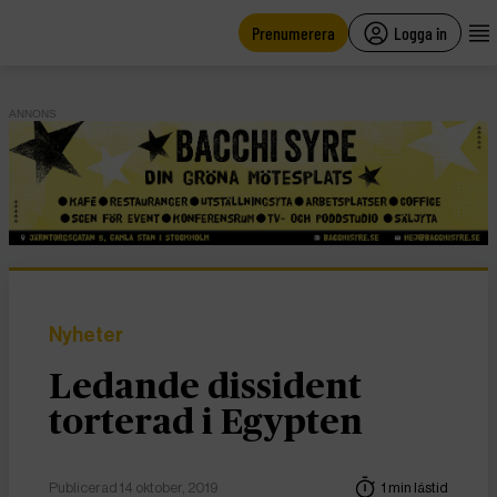
main
content
Prenumerera
Logga in
ANNONS
Nyheter
Ledande dissident
torterad i Egypten
Publicerad 14 oktober, 2019
1 min lästid