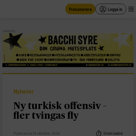
main
content
Prenumerera
Logga in
ANNONS
Nyheter
Ny turkisk offensiv –
fler tvingas fly
Publicerad 14 oktober, 2019
3 min lästid