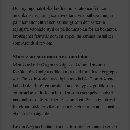
Den nyimperialistiska kraftdemonstrationen från en
amerikansk regering som avrättar civila båtbesättningar
på internationellt vatten samtidigt som den sätter in
reguljära väpnade styrkor på hemmaplan för att bekämpa
brottslighet framstår som en appell till samma instinkter
som Arendt skrev om.
Större än summan av sina delar
Men kanske är
Origins
viktigaste lärdom den om att
försöka förstå något radikalt nytt med föråldrade begrepp
– att ”tolka historien med hjälp av klichéer”, som Arendt
kallade det. Inför en omskakande ny typ av politik finns
en frestelse att förklara bort den som exempelvis enbart
nationalistiska överdrifter. Eller som ett förståeligt uttryck
för ekonomisk besvikelse, som enkelt kan bemötas med
ekonomiska åtgärder.
Boken
Origins
berättar i stället historien om något som är