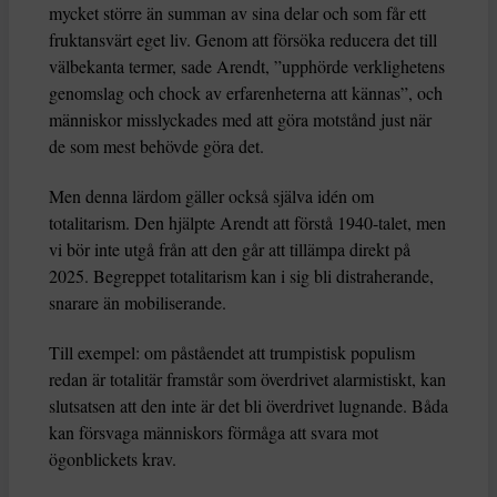
mycket större än summan av sina delar och som får ett
fruktansvärt eget liv. Genom att försöka reducera det till
välbekanta termer, sade Arendt, ”upphörde verklighetens
genomslag och chock av erfarenheterna att kännas”, och
människor misslyckades med att göra motstånd just när
de som mest behövde göra det.
Men denna lärdom gäller också själva idén om
totalitarism. Den hjälpte Arendt att förstå 1940-talet, men
vi bör inte utgå från att den går att tillämpa direkt på
2025. Begreppet totalitarism kan i sig bli distraherande,
snarare än mobiliserande.
Till exempel: om påståendet att trumpistisk populism
redan är totalitär framstår som överdrivet alarmistiskt, kan
slutsatsen att den inte är det bli överdrivet lugnande. Båda
kan försvaga människors förmåga att svara mot
ögonblickets krav.