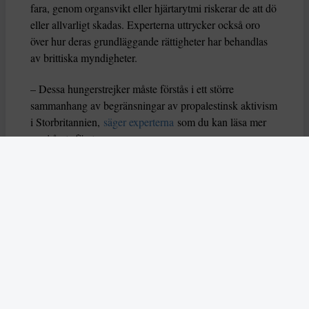
fara, genom organsvikt eller hjärtarytmi riskerar de att dö
eller allvarligt skadas. Experterna uttrycker också oro
över hur deras grundläggande rättigheter har behandlas
av brittiska myndigheter.
– Dessa hungerstrejker måste förstås i ett större
sammanhang av begränsningar av propalestinsk aktivism
i Storbritannien,
säger experterna
som du kan läsa mer
om i årets första nummer.
Läs också om hur AI användes på ett aggressivt sätt
under delstatsvalet i indiska Bihar i
november.
Skribenten Vladan Lausevic lyfter att
AI å
ena sidan kan bidra till att sprida viktig information och
öka politiskt deltagande, men å andra sidan också kan
orsaka problem om den missbrukas. Han skriver: ”Utan
tydliga regler, etiska riktlinjer och system för att granska
falskt innehåll kan AI i sin värsta form stärka just
diktaturer och auktoritära system istället för att förnya