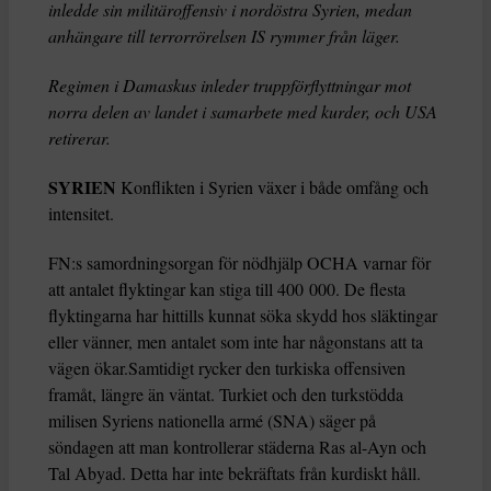
inledde sin militäroffensiv i nordöstra Syrien, medan
anhängare till terrorrörelsen IS rymmer från läger.
Regimen i Damaskus inleder truppförflyttningar mot
norra delen av landet i samarbete med kurder, och USA
retirerar.
SYRIEN
Konflikten i Syrien växer i både omfång och
intensitet.
FN:s samordningsorgan för nödhjälp OCHA varnar för
att antalet flyktingar kan stiga till 400 000. De flesta
flyktingarna har hittills kunnat söka skydd hos släktingar
eller vänner, men antalet som inte har någonstans att ta
vägen ökar.Samtidigt rycker den turkiska offensiven
framåt, längre än väntat. Turkiet och den turkstödda
milisen Syriens nationella armé (SNA) säger på
söndagen att man kontrollerar städerna Ras al-Ayn och
Tal Abyad. Detta har inte bekräftats från kurdiskt håll.