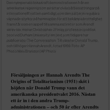
Den nyimperialistiska kraftdemonstrationen från en
amerikansk regering som avrättar civila båtbesättningar på
internationellt vatten samtidigt som den sätter in reguljära
väpnade styrkor på hemmaplan för att bekämpa brottslighet
framstår som en appell till samma instinkter som Arendt
skrev om, menar Christopher J Finlay, professor i politisk
teori vid Durham University i en text som tidigare har
publicerats i The Conversation. Till vänster Donald Trump,
och till höger Hannah Arendt, fotad 1969. Foto: AP
Photo/Alex Brandon | AP Photo
Försäljningen av Hannah Arendts The
Origins of Totalitarianism (1951) sköt i
höjden när Donald Trump vann det
amerikanska presidentvalet 2016. Nästan
ett år in i den andra Trump-
administrationen – och 50 år efter Arendts