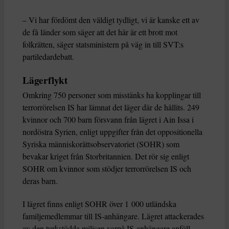
– Vi har fördömt den väldigt tydligt, vi är kanske ett av
de få länder som säger att det här är ett brott mot
folkrätten, säger statsministern på väg in till SVT:s
partiledardebatt.
Lägerflykt
Omkring 750 personer som misstänks ha kopplingar till
terrorrörelsen IS har lämnat det läger där de hållits. 249
kvinnor och 700 barn försvann från lägret i Ain Issa i
nordöstra Syrien, enligt uppgifter från det oppositionella
Syriska människorättsobservatoriet (SOHR) som
bevakar kriget från Storbritannien. Det rör sig enligt
SOHR om kvinnor som stödjer terrorrörelsen IS och
deras barn.
I lägret finns enligt SOHR över 1 000 utländska
familjemedlemmar till IS-anhängare. Lägret attackerades
av den turkstödda milisen varpå IS-anhängare anföll