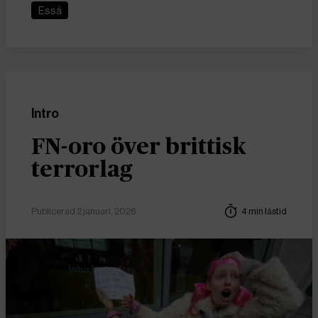
Essä
Intro
FN-oro över brittisk
terrorlag
Publicerad 2 januari, 2026
4 min lästid