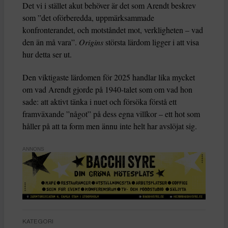
Det vi i stället akut behöver är det som Arendt beskrev
som ”det oförberedda, uppmärksammade
konfronterandet, och motståndet mot, verkligheten – vad
den än må vara”.
Origins
största lärdom ligger i att visa
hur detta ser ut.
Den viktigaste lärdomen för 2025 handlar lika mycket
om vad Arendt gjorde på 1940-talet som om vad hon
sade: att aktivt tänka i nuet och försöka förstå ett
framväxande ”något” på dess egna villkor – ett hot som
håller på att ta form men ännu inte helt har avslöjat sig.
ANNONS
KATEGORI