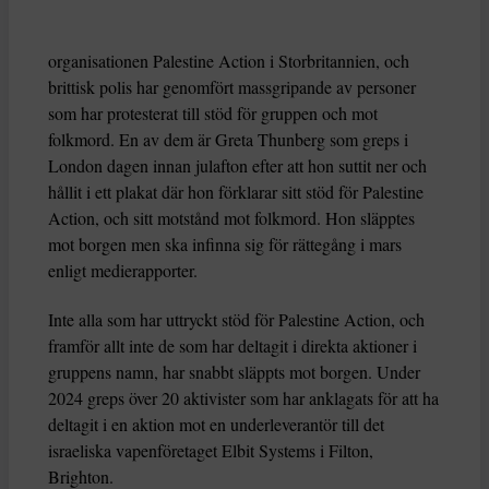
organisationen Palestine Action i Storbritannien, och
brittisk polis har genomfört massgripande av personer
som har protesterat till stöd för gruppen och mot
folkmord. En av dem är Greta Thunberg som greps i
London dagen innan julafton efter att hon suttit ner och
hållit i ett plakat där hon förklarar sitt stöd för Palestine
Action, och sitt motstånd mot folkmord. Hon släpptes
mot borgen men ska infinna sig för rättegång i mars
enligt medierapporter.
Inte alla som har uttryckt stöd för Palestine Action, och
framför allt inte de som har deltagit i direkta aktioner i
gruppens namn, har snabbt släppts mot borgen. Under
2024 greps över 20 aktivister som har anklagats för att ha
deltagit i en aktion mot en underleverantör till det
israeliska vapenföretaget Elbit Systems i Filton,
Brighton.