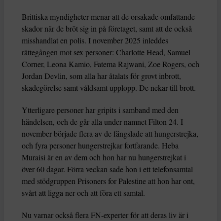
Brittiska myndigheter menar att de orsakade omfattande
skador när de bröt sig in på företaget, samt att de också
misshandlat en polis. I november 2025 inleddes
rättegången mot sex personer: Charlotte Head, Samuel
Corner, Leona Kamio, Fatema Rajwani, Zoe Rogers, och
Jordan Devlin, som alla har åtalats för grovt inbrott,
skadegörelse samt våldsamt upplopp. De nekar till brott.
Ytterligare personer har gripits i samband med den
händelsen, och de går alla under namnet Filton 24. I
november började flera av de fängslade att hungerstrejka,
och fyra personer hungerstrejkar fortfarande. Heba
Muraisi är en av dem och hon har nu hungerstrejkat i
över 60 dagar. Förra veckan sade hon i ett telefonsamtal
med stödgruppen Prisoners for Palestine att hon har ont,
svårt att ligga ner och att föra ett samtal.
Nu varnar också flera FN-experter för att deras liv är i