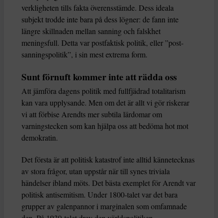
verkligheten tills fakta överensstämde. Dess ideala
subjekt trodde inte bara på dess lögner: de fann inte
längre skillnaden mellan sanning och falskhet
meningsfull. Detta var postfaktisk politik, eller ”post-
sanningspolitik”, i sin mest extrema form.
Sunt förnuft kommer inte att rädda oss
Att jämföra dagens politik med fullfjädrad totalitarism
kan vara upplysande. Men om det är allt vi gör riskerar
vi att förbise Arendts mer subtila lärdomar om
varningstecken som kan hjälpa oss att bedöma hot mot
demokratin.
Det första är att politisk katastrof inte alltid kännetecknas
av stora frågor, utan uppstår när till synes triviala
händelser ibland möts. Det bästa exemplet för Arendt var
politisk antisemitism. Under 1800-talet var det bara
grupper av galenpannor i marginalen som omfamnade
den. På 1930-talet drev den världspolitiken.