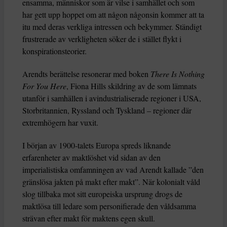
ensamma, människor som är vilse i samhället och som
har gett upp hoppet om att någon någonsin kommer att ta
itu med deras verkliga intressen och bekymmer. Ständigt
frustrerade av verkligheten söker de i stället flykt i
konspirationsteorier.
Arendts berättelse resonerar med boken
There Is Nothing
For You Here
, Fiona Hills skildring av de som lämnats
utanför i samhällen i avindustrialiserade regioner i USA,
Storbritannien, Ryssland och Tyskland – regioner där
extremhögern har vuxit.
I början av 1900-talets Europa spreds liknande
erfarenheter av maktlöshet vid sidan av den
imperialistiska omfamningen av vad Arendt kallade ”den
gränslösa jakten på makt efter makt”. När kolonialt våld
slog tillbaka mot sitt europeiska ursprung drogs de
maktlösa till ledare som personifierade den våldsamma
strävan efter makt för maktens egen skull.