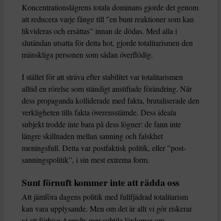
Koncentrationslägrens totala dominans gjorde det genom
att reducera varje fånge till ”en bunt reaktioner som kan
likvideras och ersättas” innan de dödas. Med alla i
slutändan utsatta för detta hot, gjorde totalitarismen den
mänskliga personen som sådan överflödig.
I stället för att sträva efter stabilitet var totalitarismen
alltid en rörelse som ständigt anstiftade förändring. När
dess propaganda kolliderade med fakta, brutaliserade den
verkligheten tills fakta överensstämde. Dess ideala
subjekt trodde inte bara på dess lögner: de fann inte
längre skillnaden mellan sanning och falskhet
meningsfull. Detta var postfaktisk politik, eller ”post-
sanningspolitik”, i sin mest extrema form.
Sunt förnuft kommer inte att rädda oss
Att jämföra dagens politik med fullfjädrad totalitarism
kan vara upplysande. Men om det är allt vi gör riskerar
vi att förbise Arendts mer subtila lärdomar om