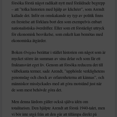
försöka förstå något radikalt nytt med föråldrade begrepp
– att ”tolka historien med hjälp av klichéer”, som Arendt
kallade det. Inför en omskakande ny typ av politik finns
en frestelse att förklara bort den som exempelvis enbart
nationalistiska överdrifter. Eller som ett förståeligt uttryck
för ekonomisk besvikelse, som enkelt kan bemötas med
ekonomiska åtgärder.
Boken
Origins
berättar i stället historien om något som är
mycket större än summan av sina delar och som får ett
fruktansvärt eget liv. Genom att försöka reducera det till
välbekanta termer, sade Arendt, ”upphörde verklighetens
genomslag och chock av erfarenheterna att kännas”, och
människor misslyckades med att göra motstånd just när
de som mest behövde göra det.
Men denna lärdom gäller också själva idén om
totalitarism. Den hjälpte Arendt att förstå 1940-talet, men
vi bör inte utgå från att den går att tillämpa direkt på