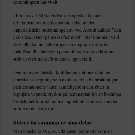
extremhögern har vuxit.
I början av 1900-talets Europa spreds liknande
erfarenheter av maktlöshet vid sidan av den
imperialistiska omfamningen av vad Arendt kallade ”den
gränslösa jakten på makt efter makt”. När kolonialt våld
slog tillbaka mot sitt europeiska ursprung drogs de
maktlösa till ledare som personifierade den våldsamma
strävan efter makt för maktens egen skull.
Den nyimperialistiska kraftdemonstrationen från en
amerikansk regering som avrättar civila båtbesättningar
på internationellt vatten samtidigt som den sätter in
reguljära väpnade styrkor på hemmaplan för att bekämpa
brottslighet framstår som en appell till samma instinkter
som Arendt skrev om.
Större än summan av sina delar
Men kanske är
Origins
viktigaste lärdom den om att