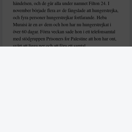
händelsen, och de går alla under namnet Filton 24. I
november började flera av de fängslade att hungerstrejka,
och fyra personer hungerstrejkar fortfarande. Heba
Muraisi är en av dem och hon har nu hungerstrejkat i
över 60 dagar. Förra veckan sade hon i ett telefonsamtal
med stödgruppen Prisoners for Palestine att hon har ont,
svårt att ligga ner och att föra ett samtal.
Nu varnar också flera FN-experter för att deras liv är i
fara, genom organsvikt eller hjärtarytmi riskerar de att dö
eller allvarligt skadas. Experterna uttrycker också oro
över hur deras grundläggande rättigheter har behandlas
av brittiska myndigheter.
– Dessa hungerstrejker måste förstås i ett större
sammanhang av begränsningar av propalestinsk aktivism
i Storbritannien,
säger experterna
som du kan läsa mer
om i årets första nummer.