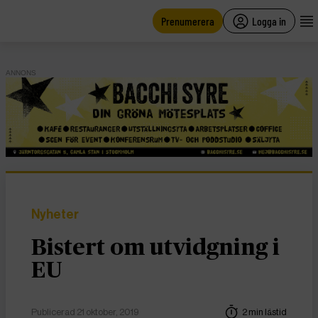
main
content
Prenumerera
Logga in
ANNONS
Nyheter
Bistert om utvidgning i
EU
Publicerad 21 oktober, 2019
2 min lästid