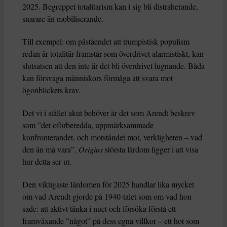
2025. Begreppet totalitarism kan i sig bli distraherande,
snarare än mobiliserande.
Till exempel: om påståendet att trumpistisk populism
redan är totalitär framstår som överdrivet alarmistiskt, kan
slutsatsen att den inte är det bli överdrivet lugnande. Båda
kan försvaga människors förmåga att svara mot
ögonblickets krav.
Det vi i stället akut behöver är det som Arendt beskrev
som ”det oförberedda, uppmärksammade
konfronterandet, och motståndet mot, verkligheten – vad
den än må vara”.
Origins
största lärdom ligger i att visa
hur detta ser ut.
Den viktigaste lärdomen för 2025 handlar lika mycket
om vad Arendt gjorde på 1940-talet som om vad hon
sade: att aktivt tänka i nuet och försöka förstå ett
framväxande ”något” på dess egna villkor – ett hot som