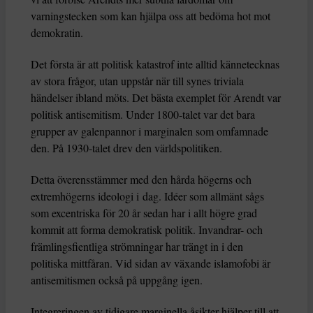
varningstecken som kan hjälpa oss att bedöma hot mot
demokratin.
Det första är att politisk katastrof inte alltid kännetecknas
av stora frågor, utan uppstår när till synes triviala
händelser ibland möts. Det bästa exemplet för Arendt var
politisk antisemitism. Under 1800-talet var det bara
grupper av galenpannor i marginalen som omfamnade
den. På 1930-talet drev den världspolitiken.
Detta överensstämmer med den hårda högerns och
extremhögerns ideologi i dag. Idéer som allmänt sågs
som excentriska för 20 år sedan har i allt högre grad
kommit att forma demokratisk politik. Invandrar- och
främlingsfientliga strömningar har trängt in i den
politiska mittfåran. Vid sidan av växande islamofobi är
antisemitismen också på uppgång igen.
Integreringen av tidigare marginella åsikter hjälper till att