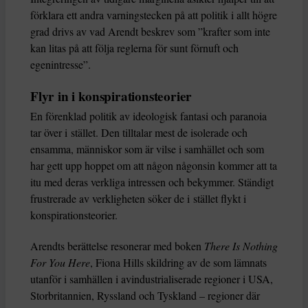
förklara ett andra varningstecken på att politik i allt högre
grad drivs av vad Arendt beskrev som ”krafter som inte
kan litas på att följa reglerna för sunt förnuft och
egenintresse”.
Flyr in i konspirationsteorier
En förenklad politik av ideologisk fantasi och paranoia
tar över i stället. Den tilltalar mest de isolerade och
ensamma, människor som är vilse i samhället och som
har gett upp hoppet om att någon någonsin kommer att ta
itu med deras verkliga intressen och bekymmer. Ständigt
frustrerade av verkligheten söker de i stället flykt i
konspirationsteorier.
Arendts berättelse resonerar med boken
There Is Nothing
For You Here
, Fiona Hills skildring av de som lämnats
utanför i samhällen i avindustrialiserade regioner i USA,
Storbritannien, Ryssland och Tyskland – regioner där