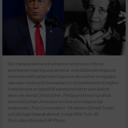
Den nyimperialistiska kraftdemonstrationen från en
amerikansk regering som avrättar civila båtbesättningar på
internationellt vatten samtidigt som den sätter in reguljära
väpnade styrkor på hemmaplan för att bekämpa brottslighet
framstår som en appell till samma instinkter som Arendt
skrev om, menar Christopher J Finlay, professor i politisk
teori vid Durham University i en text som tidigare har
publicerats i The Conversation. Till vänster Donald Trump,
och till höger Hannah Arendt, fotad 1969. Foto: AP
Photo/Alex Brandon | AP Photo