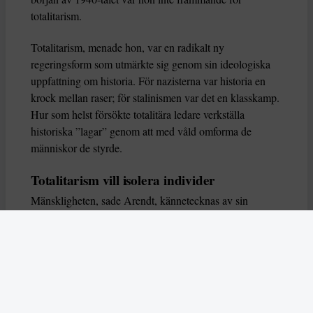
totalitarism.
Totalitarism, menade hon, var en radikalt ny
regeringsform som utmärkte sig genom sin ideologiska
uppfattning om historia. För nazisterna var historia en
krock mellan raser; för stalinismen var det en klasskamp.
Hur som helst försökte totalitära ledare verkställa
historiska ”lagar” genom att med våld omforma de
människor de styrde.
Totalitarism vill isolera individer
Mänskligheten, sade Arendt, kännetecknas av sin
oändliga variation – ingen person kan någonsin helt
ersätta en annan. Totalitarism syftade till att förstöra
detta. Den isolerade individer, upplöste de band genom
vilka de förenar och stärker varandra, och försökte
utplåna den mänskliga personligheten.