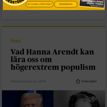
DET GLOBALA PRESSTÖDET
PRENUMERERA
Nyheter
Essä
Vad Hanna Arendt kan
lära oss om
högerextrem populism
Publicerad 2 januari, 2026
6 min lästid