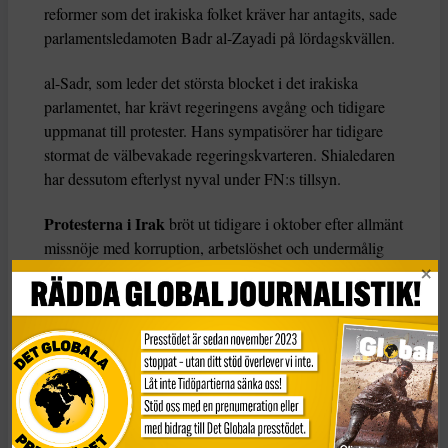
reformer som det irakiska folket kräver har antagits, sade
parlamentsledamoten Badr al-Zayadi på lördagskvällen.
al-Sadr, som leder det största blocket i det irakiska
parlamentet, har krävt regeringens avgång och tidigare
uppmanat till protester. Hans sympatisörer har tidigare
stormat de välbevakade regeringskvarteren. Shialedaren
har dessutom efterlyst nyval under FN:s tillsyn.
Protesterna i Irak
bröt ut tidigare i oktober efter allmänt
missnöje med korruption, arbetslöshet och undermålig
social standard.
I den första protestvågen i början av oktober dödades
sammanlagt 157 människor i Irak och polis och
säkerhetsstyrkor har fått skarp kritik för att ha använt
övervåld mot proteströrelsen.
KATEGORI