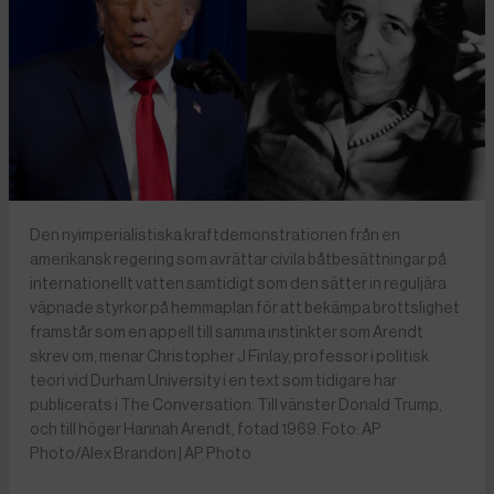
Den nyimperialistiska kraftdemonstrationen från en
amerikansk regering som avrättar civila båtbesättningar på
internationellt vatten samtidigt som den sätter in reguljära
väpnade styrkor på hemmaplan för att bekämpa brottslighet
framstår som en appell till samma instinkter som Arendt
skrev om, menar Christopher J Finlay, professor i politisk
teori vid Durham University i en text som tidigare har
publicerats i The Conversation. Till vänster Donald Trump,
och till höger Hannah Arendt, fotad 1969. Foto: AP
Photo/Alex Brandon | AP Photo