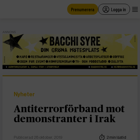
main
content
Prenumerera
Logga in
ANNONS
Nyheter
Antiterrorförband mot
demonstranter i Irak
Publicerad 28 oktober, 2019
2 min lästid