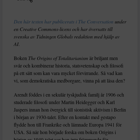
Den här texten har publicerats i The Conversation
under
en Creative Commons-licens och har översatts till
svenska av Tidningen Globals redaktion med hjälp av
AI
.
Boken
The Origins of Totalitarianism
är briljant men
svår och kombinerar historia, statsvetenskap och filosofi
på ett sätt som kan vara mycket förvirrande. Så vad kan
vi, som demokratiska medborgare, vinna på att läsa den?
Arendt föddes i en sekulär tyskjudisk familj år 1906 och
studerade filosofi under Martin Heidegger och Karl
Jaspers innan hon övergick till sionistisk aktivism i Berlin
i början av 1930-talet. Efter en kontakt med gestapo
flydde hon till Frankrike och lämnade Europa 1941 för
USA. Så när hon började forska om boken Origins i
början av 1940-talet var hon inte främmande för