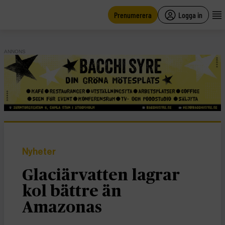
main
content
Prenumerera
Logga in
ANNONS
Nyheter
Glaciärvatten lagrar
kol bättre än
Amazonas