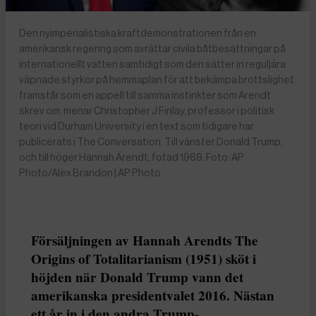
Den nyimperialistiska kraftdemonstrationen från en
amerikansk regering som avrättar civila båtbesättningar på
internationellt vatten samtidigt som den sätter in reguljära
väpnade styrkor på hemmaplan för att bekämpa brottslighet
framstår som en appell till samma instinkter som Arendt
skrev om, menar Christopher J Finlay, professor i politisk
teori vid Durham University i en text som tidigare har
publicerats i The Conversation. Till vänster Donald Trump,
och till höger Hannah Arendt, fotad 1969. Foto: AP
Photo/Alex Brandon | AP Photo
Försäljningen av Hannah Arendts The
Origins of Totalitarianism (1951) sköt i
höjden när Donald Trump vann det
amerikanska presidentvalet 2016. Nästan
ett år in i den andra Trump-