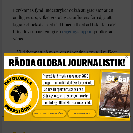
Forskarnas fynd understryker också att glaciärer är en
ändlig resurs, vilket gör att glaciärfloders förmåga att
lagra kol också är det i takt med att det arktiska klimatet
blir allt varmare, enligt en
regeringsrapport
publicerad i
våras.
– Vi riskerar att gå miste om någonting som vi i nuläget
drar stor nytta av, innan vi ens förstår vidden av det,
säger Kyra St Pierre till The Guardian.
KATEGORI
Nyheter
DET GLOBALA PRESSTÖDET
PRENUMERERA