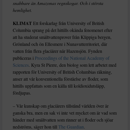
snabbare än Amazonas regnskogar. Och i största
hemlighet.
KLIMAT
Ett forskarlag från University of British
Columbia sprang på det hittills okända fenomenet efter
att ha studerat smältvattenprover från Klippiga bergen,
Grönland och ön Ellesmere i Nunavutterritoriet, där
vatten från flera glaciärer når Hazensjön. Fynden
publiceras i
Proceedings of the National Academy of
Sciences
. Kyra St Pierre, den biolog som lett arbetet med
rapporten för University of British Columbias räkning,
anser att vår konventionella förståelse av floder, som
hittills uppfattats som en källa till koldioxidutsläpp,
fördjupas.
– Vår kunskap om glaciärers tillstånd världen över är
ganska bra, men en sak vi inte vet mycket om är vad som
händer med smältvatten som rinner ut i floder och sjöar
nedströms, säger hon till
The Guardian
.