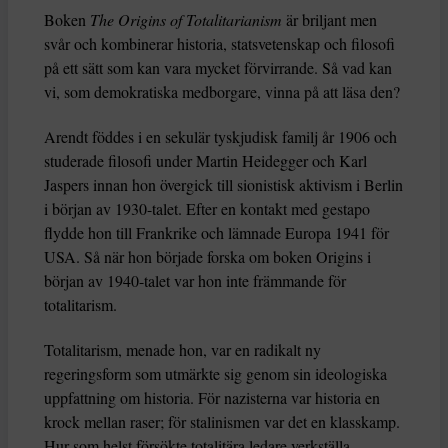
Boken
The Origins of Totalitarianism
är briljant men
svår och kombinerar historia, statsvetenskap och filosofi
på ett sätt som kan vara mycket förvirrande. Så vad kan
vi, som demokratiska medborgare, vinna på att läsa den?
Arendt föddes i en sekulär tyskjudisk familj år 1906 och
studerade filosofi under Martin Heidegger och Karl
Jaspers innan hon övergick till sionistisk aktivism i Berlin
i början av 1930-talet. Efter en kontakt med gestapo
flydde hon till Frankrike och lämnade Europa 1941 för
USA. Så när hon började forska om boken Origins i
början av 1940-talet var hon inte främmande för
totalitarism.
Totalitarism, menade hon, var en radikalt ny
regeringsform som utmärkte sig genom sin ideologiska
uppfattning om historia. För nazisterna var historia en
krock mellan raser; för stalinismen var det en klasskamp.
Hur som helst försökte totalitära ledare verkställa