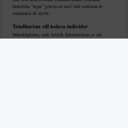
historiska ”lagar” genom att med våld omforma de
människor de styrde.
Totalitarism vill isolera individer
Mänskligheten, sade Arendt, kännetecknas av sin
oändliga variation – ingen person kan någonsin helt
ersätta en annan. Totalitarism syftade till att förstöra
detta. Den isolerade individer, upplöste de band genom
vilka de förenar och stärker varandra, och försökte
utplåna den mänskliga personligheten.
Koncentrationslägrens totala dominans gjorde det genom
att reducera varje fånge till ”en bunt reaktioner som kan
likvideras och ersättas” innan de dödas. Med alla i
slutändan utsatta för detta hot, gjorde totalitarismen den
mänskliga personen som sådan överflödig.
I stället för att sträva efter stabilitet var totalitarismen