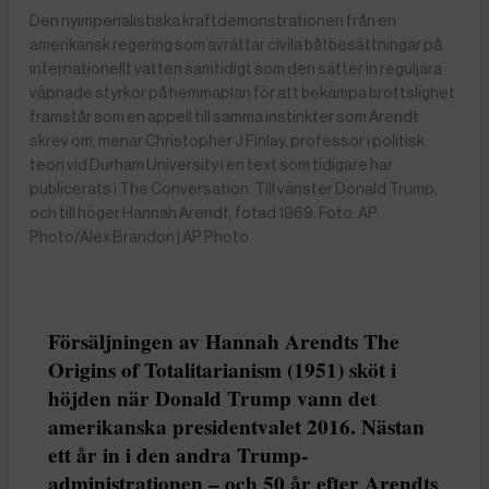
Den nyimperialistiska kraftdemonstrationen från en
amerikansk regering som avrättar civila båtbesättningar på
internationellt vatten samtidigt som den sätter in reguljära
väpnade styrkor på hemmaplan för att bekämpa brottslighet
framstår som en appell till samma instinkter som Arendt
skrev om, menar Christopher J Finlay, professor i politisk
teori vid Durham University i en text som tidigare har
publicerats i The Conversation. Till vänster Donald Trump,
och till höger Hannah Arendt, fotad 1969. Foto: AP
Photo/Alex Brandon | AP Photo
Försäljningen av Hannah Arendts The
Origins of Totalitarianism (1951) sköt i
höjden när Donald Trump vann det
amerikanska presidentvalet 2016. Nästan
ett år in i den andra Trump-
administrationen – och 50 år efter Arendts