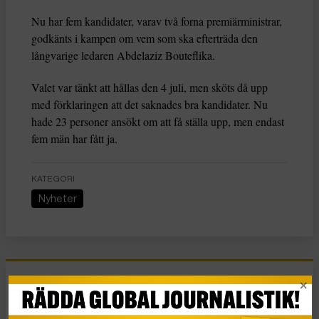
Nu har fem kandidater, varav två forna premiärministrar,
godkänts i kampen om vem som ska efterträda den
långvarige ledaren Abdelaziz Bouteflika.
Valet var tänkt att hållas den 4 juli, men sköts då upp
med förklaringen att det saknades bra kandidater. Nu
hade 23 personer ansökt om att få ställa upp, men endast
fem män har fått ja.
KATEGORI
Nyheter
Essä