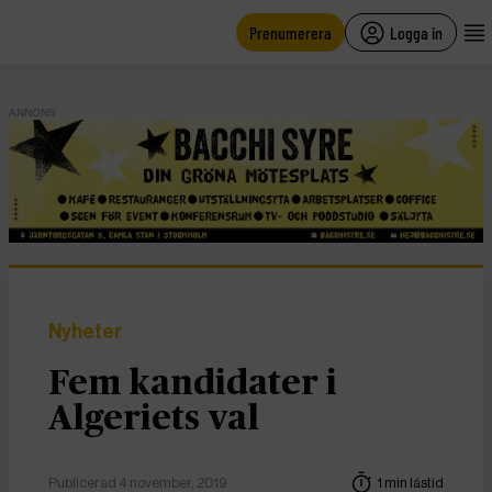
main
content
Prenumerera
Logga in
ANNONS
Nyheter
Fem kandidater i
Algeriets val
Publicerad 4 november, 2019
1 min lästid