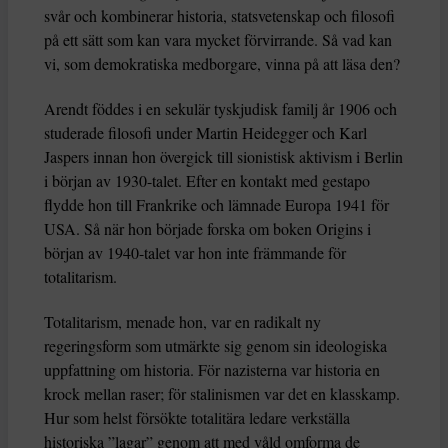
svår och kombinerar historia, statsvetenskap och filosofi
på ett sätt som kan vara mycket förvirrande. Så vad kan
vi, som demokratiska medborgare, vinna på att läsa den?
Arendt föddes i en sekulär tyskjudisk familj år 1906 och
studerade filosofi under Martin Heidegger och Karl
Jaspers innan hon övergick till sionistisk aktivism i Berlin
i början av 1930-talet. Efter en kontakt med gestapo
flydde hon till Frankrike och lämnade Europa 1941 för
USA. Så när hon började forska om boken Origins i
början av 1940-talet var hon inte främmande för
totalitarism.
Totalitarism, menade hon, var en radikalt ny
regeringsform som utmärkte sig genom sin ideologiska
uppfattning om historia. För nazisterna var historia en
krock mellan raser; för stalinismen var det en klasskamp.
Hur som helst försökte totalitära ledare verkställa
historiska ”lagar” genom att med våld omforma de