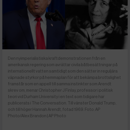
Den nyimperialistiska kraftdemonstrationen från en
amerikansk regering som avrättar civila båtbesättningar på
internationellt vatten samtidigt som den sätter in reguljära
väpnade styrkor på hemmaplan för att bekämpa brottslighet
framstår som en appell till samma instinkter som Arendt
skrev om, menar Christopher J Finlay, professor i politisk
teori vid Durham University i en text som tidigare har
publicerats i The Conversation. Till vänster Donald Trump,
och till höger Hannah Arendt, fotad 1969. Foto: AP
Photo/Alex Brandon | AP Photo