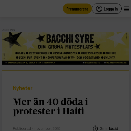
main
content
Prenumerera
Logga in
ANNONS
Nyheter
Mer än 40 döda i
protester i Haiti
Publicerad 4 november, 2019
2 min lästid