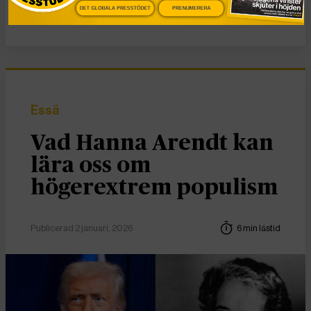
Nyheter
DET GLOBALA PRESSTÖDET
PRENUMERERA
Essä
Vad Hanna Arendt kan
lära oss om
högerextrem populism
Publicerad 2 januari, 2026
6 min lästid