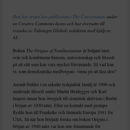
Den här texten har publicerats i The Conversation
under
en Creative Commons-licens och har översatts till
svenska av Tidningen Globals redaktion med hjälp av
AI
.
Boken
The Origins of Totalitarianism
är briljant men
svår och kombinerar historia, statsvetenskap och filosofi
på ett sätt som kan vara mycket förvirrande. Så vad kan
vi, som demokratiska medborgare, vinna på att läsa den?
Arendt föddes i en sekulär tyskjudisk familj år 1906 och
studerade filosofi under Martin Heidegger och Karl
Jaspers innan hon övergick till sionistisk aktivism i Berlin
i början av 1930-talet. Efter en kontakt med gestapo
flydde hon till Frankrike och lämnade Europa 1941 för
USA. Så när hon började forska om boken Origins i
början av 1940-talet var hon inte främmande för