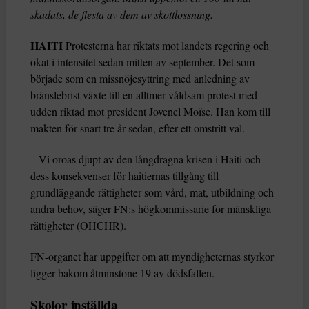
skadats, de flesta av dem av skottlossning.
HAITI
Protesterna har riktats mot landets regering och
ökat i intensitet sedan mitten av september. Det som
började som en missnöjesyttring med anledning av
bränslebrist växte till en alltmer våldsam protest med
udden riktad mot president Jovenel Moïse. Han kom till
makten för snart tre år sedan, efter ett omstritt val.
– Vi oroas djupt av den långdragna krisen i Haiti och
dess konsekvenser för haitiernas tillgång till
grundläggande rättigheter som vård, mat, utbildning och
andra behov, säger FN:s högkommissarie för mänskliga
rättigheter (OHCHR).
FN-organet har uppgifter om att myndigheternas styrkor
ligger bakom åtminstone 19 av dödsfallen.
Skolor inställda