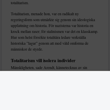
totalitarism.
Totalitarism, menade hon, var en radikalt ny
regeringsform som utmärkte sig genom sin ideologiska
uppfattning om historia. För nazisterna var historia en
krock mellan raser; för stalinismen var det en klasskamp.
Hur som helst försökte totalitära ledare verkställa
historiska ”lagar” genom att med våld omforma de
människor de styrde.
Totalitarism vill isolera individer
Mänskligheten, sade Arendt, kännetecknas av sin
oändliga variation – ingen person kan någonsin helt
ersätta en annan. Totalitarism syftade till att förstöra
detta. Den isolerade individer, upplöste de band genom
vilka de förenar och stärker varandra, och försökte
utplåna den mänskliga personligheten.
Koncentrationslägrens totala dominans gjorde det genom