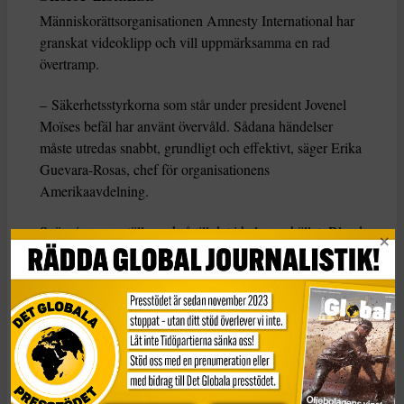
Människorättsorganisationen Amnesty International har
granskat videoklipp och vill uppmärksamma en rad
övertramp.
– Säkerhetsstyrkorna som står under president Jovenel
Moïses befäl har använt övervåld. Sådana händelser
måste utredas snabbt, grundligt och effektivt, säger Erika
Guevara-Rosas, chef för organisationens
Amerikaavdelning.
Spänningarna ställer också till det i hela samhället. Bland
annat vägspärrar gör det svårare för många på
landsbygden att få tag i ”mat, dricksvatten, läkemedel
och bränsle”, skriver OHCHR. Och mycket – kanske
merparten – av Haitis skolundervisning är inställd så
länge oroligheterna pågår.
KATEGORI