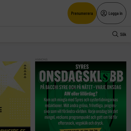
Prenumerera
Logga in
Sök
ANNONS