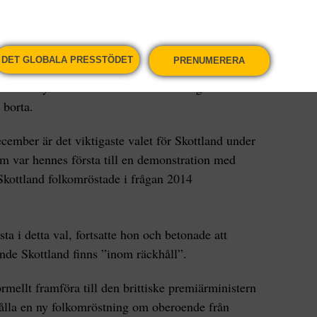
atorna och demonstrerade för ett oberoende
DET GLOBALA PRESSTÖDET
PRENUMERERA
ar Skottlands försteminister Nicola Sturgeon,
 Hon bedyrade i ett tal inför folksamlingen att
 borta.
ecember är det viktigaste valet för Skottland under
 som var hennes första till en demonstration med
Skottland folkomröstade i frågan 2014
a i detta val, fortsatte hon och betonade att
nde Skottland finns ”inom räckhåll”.
rmellt framföra till den brittiske premiärministern
hålla en ny folkomröstning om oberoende från