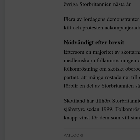
övriga Storbritannien nästa år.
Flera av lördagens demonstranter
kilt och protesten ackompanjerad
Nödvändigt efter brexit
Eftersom en majoritet av skottarna
medlemskap i folkomröstningen o
folkomröstning om skotskt oberoe
partiet, att många röstade nej til
förblir en del av Storbritannien
Skottland har tillhört Storbritann
självstyre sedan 1999. Folkomrös
knapp vinst för dem som vill sta
KATEGORI