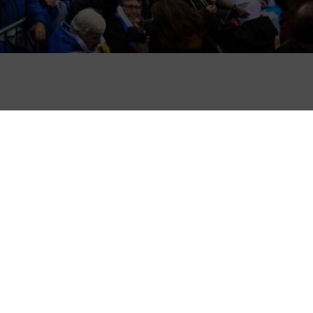
på gatorna och demonstrerade för ett
sgow på lördagen. SKOTTLAND En av
steminister Nicola Sturgeon, ledare för
dyrade i ett tal inför folksamlingen att
långt borta. – Tro inget annat, valet den 12
let för Skottland […]