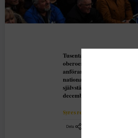
Tusentals människor gick ut 
oberoende Skottland i Gla
anförarna var Skottlands för
nationalistpartiet SNP. Hon be
självständigheten inte ligger 
december är det viktigaste va
Syres redaktion
Dela