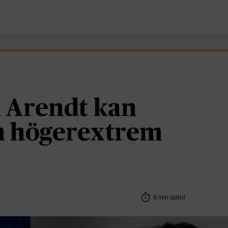
 Arendt kan
om högerextrem
6 min lästid