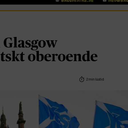
i Glasgow
otskt oberoende
2 min lästid