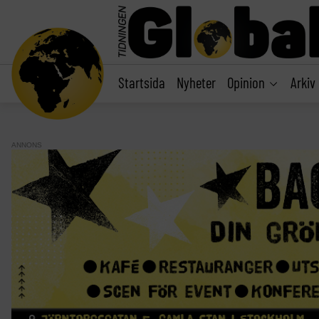
main
content
Startsida
Nyheter
Opinion
Arkiv
ANNONS