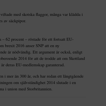
 viftade med skotska flaggor, många var klädda i
es av säckpipor.
 – 62 procent – röstade för ett fortsatt EU-
m brexit 2016 anser SNP att en ny
nde är nödvändig. Ett argument är också, enligt
l oberoende 2014 för att de trodde att om Skottland
 så är deras EU-medlemskap garanterad.
ien i mer än 300 år, och har redan ett långtgående
tningen om självständighet 2014 slutade i en
nna i union med Storbritannien.