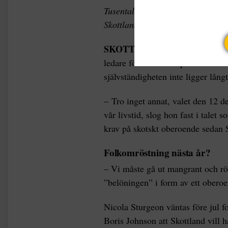
Tusentals människor gick ut på g
Skottland i Glasgow på lördagen.
SKOTTLAND
En av anförarna v
ledare för nationalistpartiet SNP.
självständigheten inte ligger långt
– Tro inget annat, valet den 12 d
vår livstid, slog hon fast i talet
krav på skotskt oberoende sedan 
Folkomröstning nästa år?
– Vi måste gå ut mangrant och röst
”belöningen” i form av ett oberoe
Nicola Sturgeon väntas före jul fo
Boris Johnson att Skottland vill 