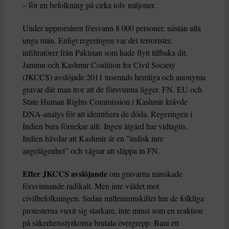
– för en befolkning på cirka tolv miljoner.
Under upprorsåren försvann 8 000 personer, nästan alla
unga män. Enligt regeringen var det terrorister,
infiltratörer från Pakistan som hade flytt tillbaka dit.
Jammu och Kashmir Coalition for Civil Society
(JKCCS) avslöjade 2011 tusentals hemliga och anonyma
gravar där man tror att de försvunna ligger. FN, EU och
State Human Rights Commission i Kashmir krävde
DNA-analys för att identifiera de döda. Regeringen i
Indien bara förnekar allt. Ingen åtgärd har vidtagits.
Indien hävdar att Kashmir är en ”indisk inre
angelägenhet” och vägrar att släppa in FN.
Efter JKCCS avslöjande
om gravarna minskade
försvinnande radikalt. Men inte våldet mot
civilbefolkningen. Sedan milleniumskiftet har de folkliga
protesterna vuxit sig starkare, inte minst som en reaktion
på säkerhetsstyrkorna brutala övergrepp. Bara ett