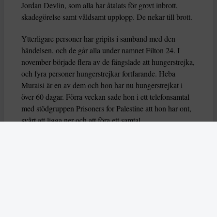
Jordan Devlin, som alla har åtalats för grovt inbrott,
skadegörelse samt våldsamt upplopp. De nekar till brott.
Ytterligare personer har gripits i samband med den
händelsen, och de går alla under namnet Filton 24. I
november började flera av de fängslade att hungerstrejka,
och fyra personer hungerstrejkar fortfarande. Heba
Muraisi är en av dem och hon har nu hungerstrejkat i
över 60 dagar. Förra veckan sade hon i ett telefonsamtal
med stödgruppen Prisoners for Palestine att hon har ont,
svårt att ligga ner och att föra ett samtal.
Nu varnar också flera FN-experter för att deras liv är i
fara, genom organsvikt eller hjärtarytmi riskerar de att dö
eller allvarligt skadas. Experterna uttrycker också oro
över hur deras grundläggande rättigheter har behandlas
av brittiska myndigheter.
– Dessa hungerstrejker måste förstås i ett större