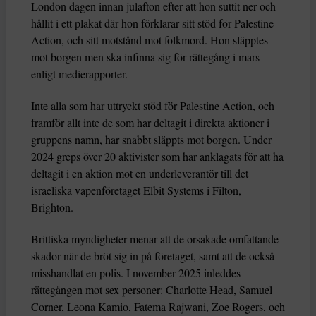
London dagen innan julafton efter att hon suttit ner och
hållit i ett plakat där hon förklarar sitt stöd för Palestine
Action, och sitt motstånd mot folkmord. Hon släpptes
mot borgen men ska infinna sig för rättegång i mars
enligt medierapporter.
Inte alla som har uttryckt stöd för Palestine Action, och
framför allt inte de som har deltagit i direkta aktioner i
gruppens namn, har snabbt släppts mot borgen. Under
2024 greps över 20 aktivister som har anklagats för att ha
deltagit i en aktion mot en underleverantör till det
israeliska vapenföretaget Elbit Systems i Filton,
Brighton.
Brittiska myndigheter menar att de orsakade omfattande
skador när de bröt sig in på företaget, samt att de också
misshandlat en polis. I november 2025 inleddes
rättegången mot sex personer: Charlotte Head, Samuel
Corner, Leona Kamio, Fatema Rajwani, Zoe Rogers, och