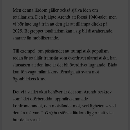
Men denna lärdom gäller också själva idén om
totalitarism. Den hjälpte Arendt att förstå 1940-talet, men
vi bör inte utgå från att den går att tillämpa direkt på
2025. Begreppet totalitarism kan i sig bli distraherande,
snarare än mobiliserande.
Till exempel: om påståendet att trumpistisk populism
redan är totalitär framstår som överdrivet alarmistiskt, kan
slutsatsen att den inte är det bli överdrivet lugnande. Båda
kan försvaga människors förmåga att svara mot
ögonblickets krav.
Det vi i stället akut behöver är det som Arendt beskrev
som ”det oförberedda, uppmärksammade
konfronterandet, och motståndet mot, verkligheten – vad
den än må vara”.
Origins
största lärdom ligger i att visa
hur detta ser ut.