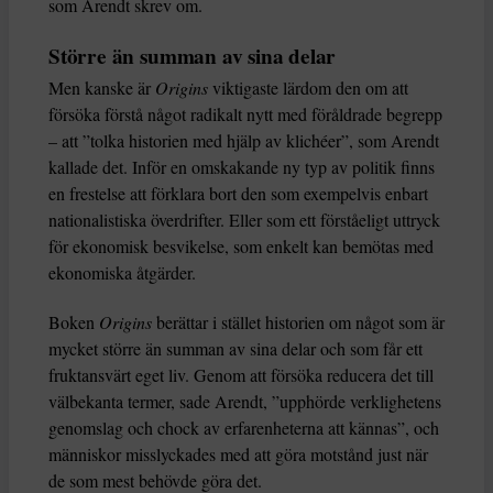
som Arendt skrev om.
Större än summan av sina delar
Men kanske är
Origins
viktigaste lärdom den om att
försöka förstå något radikalt nytt med föråldrade begrepp
– att ”tolka historien med hjälp av klichéer”, som Arendt
kallade det. Inför en omskakande ny typ av politik finns
en frestelse att förklara bort den som exempelvis enbart
nationalistiska överdrifter. Eller som ett förståeligt uttryck
för ekonomisk besvikelse, som enkelt kan bemötas med
ekonomiska åtgärder.
Boken
Origins
berättar i stället historien om något som är
mycket större än summan av sina delar och som får ett
fruktansvärt eget liv. Genom att försöka reducera det till
välbekanta termer, sade Arendt, ”upphörde verklighetens
genomslag och chock av erfarenheterna att kännas”, och
människor misslyckades med att göra motstånd just när
de som mest behövde göra det.