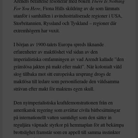
Arendts berättelse resonerar med boken
There Is Nothing
For You Here
, Fiona Hills skildring av de som lämnats
utanför i samhällen i avindustrialiserade regioner i USA,
Storbritannien, Ryssland och Tyskland – regioner där
extremhögern har vuxit.
I början av 1900-talets Europa spreds liknande
erfarenheter av maktlöshet vid sidan av den
imperialistiska omfamningen av vad Arendt kallade ”den
gränslösa jakten på makt efter makt”. När kolonialt våld
slog tillbaka mot sitt europeiska ursprung drogs de
maktlösa till ledare som personifierade den våldsamma
strävan efter makt för maktens egen skull.
Den nyimperialistiska kraftdemonstrationen från en
amerikansk regering som avrättar civila båtbesättningar
på internationellt vatten samtidigt som den sätter in
reguljära väpnade styrkor på hemmaplan för att bekämpa
brottslighet framstår som en appell till samma instinkter