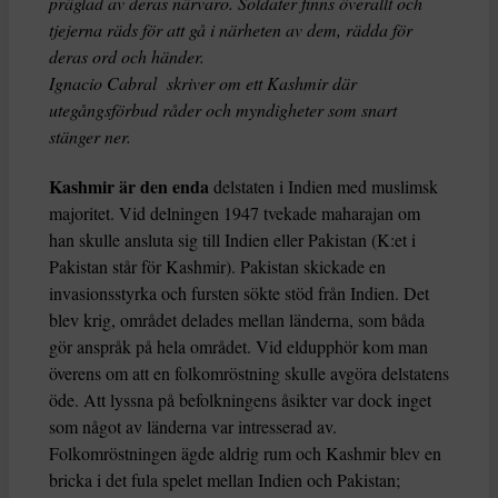
präglad av deras närvaro. Soldater finns överallt och
tjejerna räds för att gå i närheten av dem, rädda för
deras ord och händer.
Ignacio Cabral skriver om ett Kashmir där
utegångsförbud råder och myndigheter som snart
stänger ner.
Kashmir är den enda
delstaten i Indien med muslimsk
majoritet. Vid delningen 1947 tvekade maharajan om
han skulle ansluta sig till Indien eller Pakistan (K:et i
Pakistan
står för Kashmir). Pakistan skickade en
invasionsstyrka och fursten sökte stöd från Indien. Det
blev krig, området delades mellan länderna, som båda
gör anspråk på hela området. Vid eldupphör kom man
överens om att en folkomröstning skulle avgöra delstatens
öde. Att lyssna på befolkningens åsikter var dock inget
som något av länderna var intresserad av.
Folkomröstningen ägde aldrig rum och Kashmir blev en
bricka i det fula spelet mellan Indien och Pakistan;