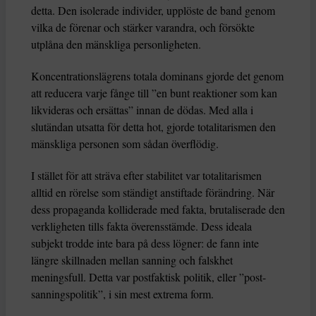
detta. Den isolerade individer, upplöste de band genom
vilka de förenar och stärker varandra, och försökte
utplåna den mänskliga personligheten.
Koncentrationslägrens totala dominans gjorde det genom
att reducera varje fånge till ”en bunt reaktioner som kan
likvideras och ersättas” innan de dödas. Med alla i
slutändan utsatta för detta hot, gjorde totalitarismen den
mänskliga personen som sådan överflödig.
I stället för att sträva efter stabilitet var totalitarismen
alltid en rörelse som ständigt anstiftade förändring. När
dess propaganda kolliderade med fakta, brutaliserade den
verkligheten tills fakta överensstämde. Dess ideala
subjekt trodde inte bara på dess lögner: de fann inte
längre skillnaden mellan sanning och falskhet
meningsfull. Detta var postfaktisk politik, eller ”post-
sanningspolitik”, i sin mest extrema form.