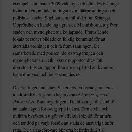
exempel: sommaren 2009 våldtogs och dödades två unga
kvinnor i ett område omringat av militärposteringar och
polishus i staden Sophian fem mil söder om Srinagar.
Upprördheten kände inga gränser. Människorna tog över
staden och myndigheterna kollapsade. Framstående
lokala personer bildade en folklig kommitté för att
återställa ordningen och få fram sanningen. De
samarbetade med polisen, delstatsregeringen och
myndigheterna i Delhi, skrev rapporter, drev fall i
domstol, tills en rapport från armén påstod att kvinnorna
hade drunknat och fallet stängdes ner.
Det var inget undantag. Säkerhetsstyrkorna garanteras
totalt straffrihet genom lagen
Armed Forces Special
Powers Act
. Bara regeringen i Delhi kan ge tillstånd för
att åtala någon för övergrepp i tjänst. Den civila och
militära byråkratin utgör ett effektivt skydd för armén
och tar död på varje försök att ställa de ansvariga inför
rätta. De värsta förövare blir ofta befordrade.2016