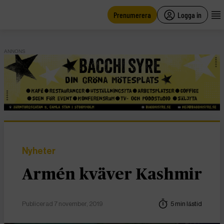
main
content
Prenumerera
Logga in
ANNONS
Nyheter
Armén kväver Kashmir
Publicerad 7 november, 2019
5 min lästid