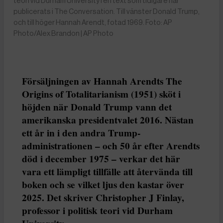
teori vid Durham University i en text som tidigare har
publicerats i The Conversation. Till vänster Donald Trump,
och till höger Hannah Arendt, fotad 1969. Foto: AP
Photo/Alex Brandon | AP Photo
Försäljningen av Hannah Arendts The
Origins of Totalitarianism (1951) sköt i
höjden när Donald Trump vann det
amerikanska presidentvalet 2016. Nästan
ett år in i den andra Trump-
administrationen – och 50 år efter Arendts
död i december 1975 – verkar det här
vara ett lämpligt tillfälle att återvända till
boken och se vilket ljus den kastar över
2025. Det skriver Christopher J Finlay,
professor i politisk teori vid Durham