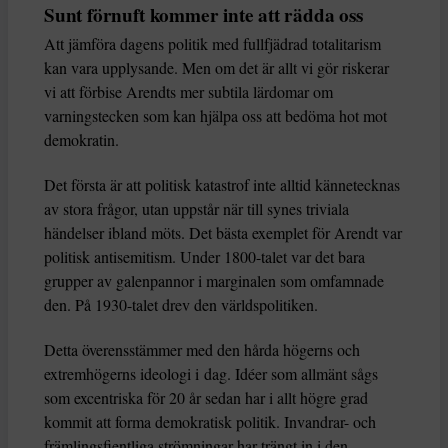
Sunt förnuft kommer inte att rädda oss
Att jämföra dagens politik med fullfjädrad totalitarism
kan vara upplysande. Men om det är allt vi gör riskerar
vi att förbise Arendts mer subtila lärdomar om
varningstecken som kan hjälpa oss att bedöma hot mot
demokratin.
Det första är att politisk katastrof inte alltid kännetecknas
av stora frågor, utan uppstår när till synes triviala
händelser ibland möts. Det bästa exemplet för Arendt var
politisk antisemitism. Under 1800-talet var det bara
grupper av galenpannor i marginalen som omfamnade
den. På 1930-talet drev den världspolitiken.
Detta överensstämmer med den hårda högerns och
extremhögerns ideologi i dag. Idéer som allmänt sågs
som excentriska för 20 år sedan har i allt högre grad
kommit att forma demokratisk politik. Invandrar- och
främlingsfientliga strömningar har trängt in i den