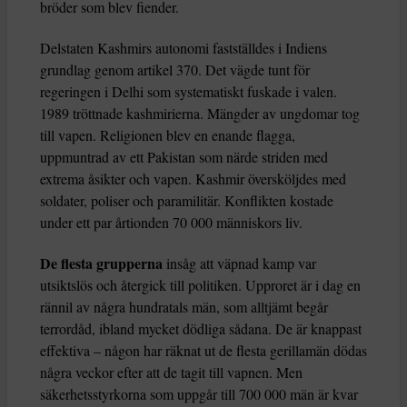
bröder som blev fiender.
Delstaten Kashmirs autonomi fastställdes i Indiens
grundlag genom artikel 370. Det vägde tunt för
regeringen i Delhi som systematiskt fuskade i valen.
1989 tröttnade kashmirierna. Mängder av ungdomar tog
till vapen. Religionen blev en enande flagga,
uppmuntrad av ett Pakistan som närde striden med
extrema åsikter och vapen. Kashmir översköljdes med
soldater, poliser och paramilitär. Konflikten kostade
under ett par årtionden 70 000 människors liv.
De flesta grupperna
insåg att väpnad kamp var
utsiktslös och återgick till politiken. Upproret är i dag en
rännil av några hundratals män, som alltjämt begår
terrordåd, ibland mycket dödliga sådana. De är knappast
effektiva – någon har räknat ut de flesta gerillamän dödas
några veckor efter att de tagit till vapnen. Men
säkerhetsstyrkorna som uppgår till 700 000 män är kvar