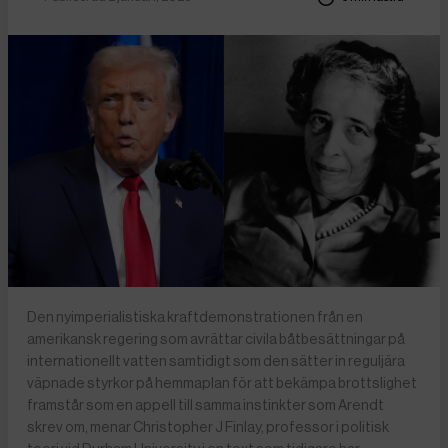
Den nyimperialistiska kraftdemonstrationen från en
amerikansk regering som avrättar civila båtbesättningar på
internationellt vatten samtidigt som den sätter in reguljära
väpnade styrkor på hemmaplan för att bekämpa brottslighet
framstår som en appell till samma instinkter som Arendt
skrev om, menar Christopher J Finlay, professor i politisk