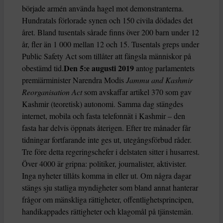
började armén använda hagel mot demonstranterna.
Hundratals förlorade synen och 150 civila dödades det
året. Bland tusentals sårade finns över 200 barn under 12
år, fler än 1 000 mellan 12 och 15. Tusentals greps under
Public Safety Act som tillåter att fängsla människor på
Den 5:e augusti 2019
obestämd tid.
antog parlamentets
premiärminister Narendra Modis
Jammu and Kashmir
Reorganisation Act
som avskaffar artikel 370 som gav
Kashmir (teoretisk) autonomi. Samma dag stängdes
internet, mobila och fasta telefonnät i Kashmir – den
fasta har delvis öppnats återigen. Efter tre månader får
tidningar fortfarande inte ges ut, utegångsförbud råder.
Tre före detta regeringschefer i delstaten sitter i husarrest.
Över 4000 är gripna: politiker, journalister, aktivister.
Inga nyheter tillåts komma in eller ut. Om några dagar
stängs sju statliga myndigheter som bland annat hanterar
frågor om mänskliga rättigheter, offentlighetsprincipen,
handikappades rättigheter och klagomål på tjänstemän.