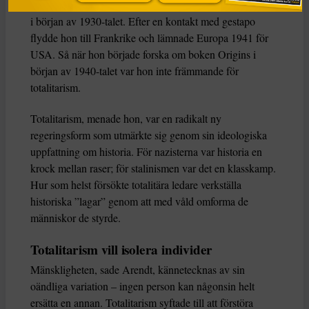
Jaspers innan hon övergick till sionistisk aktivism i Berlin
i början av 1930-talet. Efter en kontakt med gestapo
flydde hon till Frankrike och lämnade Europa 1941 för
USA. Så när hon började forska om boken Origins i
början av 1940-talet var hon inte främmande för
totalitarism.
Totalitarism, menade hon, var en radikalt ny
regeringsform som utmärkte sig genom sin ideologiska
uppfattning om historia. För nazisterna var historia en
krock mellan raser; för stalinismen var det en klasskamp.
Hur som helst försökte totalitära ledare verkställa
historiska ”lagar” genom att med våld omforma de
människor de styrde.
Totalitarism vill isolera individer
Mänskligheten, sade Arendt, kännetecknas av sin
oändliga variation – ingen person kan någonsin helt
ersätta en annan. Totalitarism syftade till att förstöra