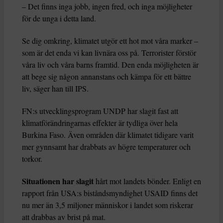
– Det finns inga jobb, ingen fred, och inga möjligheter
för de unga i detta land.
Se dig omkring, klimatet utgör ett hot mot våra marker –
som är det enda vi kan livnära oss på. Terrorister förstör
våra liv och våra barns framtid. Den enda möjligheten är
att bege sig någon annanstans och kämpa för ett bättre
liv, säger han till IPS.
FN:s utvecklingsprogram UNDP har slagit fast att
klimatförändringarnas effekter är tydliga över hela
Burkina Faso. Även områden där klimatet tidigare varit
mer gynnsamt har drabbats av högre temperaturer och
torkor.
Situationen har slagit
hårt mot landets bönder. Enligt en
rapport från USA:s biståndsmyndighet USAID finns det
nu mer än 3,5 miljoner människor i landet som riskerar
att drabbas av brist på mat.