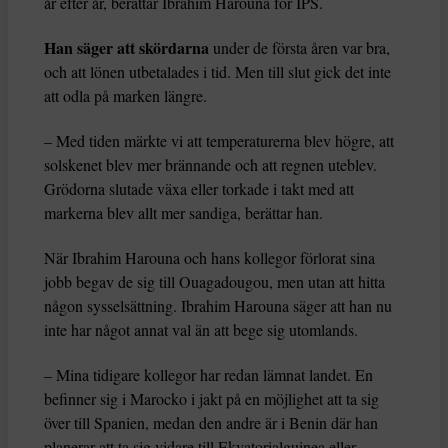
år efter år, berättar Ibrahim Harouna för IPS.
Han säger att skördarna
under de första åren var bra,
och att lönen utbetalades i tid. Men till slut gick det inte
att odla på marken längre.
– Med tiden märkte vi att temperaturerna blev högre, att
solskenet blev mer brännande och att regnen uteblev.
Grödorna slutade växa eller torkade i takt med att
markerna blev allt mer sandiga, berättar han.
När Ibrahim Harouna och hans kollegor förlorat sina
jobb begav de sig till Ouagadougou, men utan att hitta
någon sysselsättning. Ibrahim Harouna säger att han nu
inte har något annat val än att bege sig utomlands.
– Mina tidigare kollegor har redan lämnat landet. En
befinner sig i Marocko i jakt på en möjlighet att ta sig
över till Spanien, medan den andre är i Benin där han
planerar att ta sig vidare till Ekvatorialguinea eller