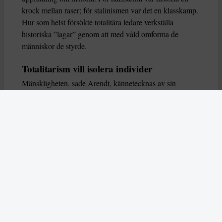
krock mellan raser; för stalinismen var det en klasskamp.
Hur som helst försökte totalitära ledare verkställa
historiska ”lagar” genom att med våld omforma de
människor de styrde.
Totalitarism vill isolera individer
Mänskligheten, sade Arendt, kännetecknas av sin
oändliga variation – ingen person kan någonsin helt
ersätta en annan. Totalitarism syftade till att förstöra
detta. Den isolerade individer, upplöste de band genom
vilka de förenar och stärker varandra, och försökte
utplåna den mänskliga personligheten.
Koncentrationslägrens totala dominans gjorde det genom
att reducera varje fånge till ”en bunt reaktioner som kan
likvideras och ersättas” innan de dödas. Med alla i
slutändan utsatta för detta hot, gjorde totalitarismen den
mänskliga personen som sådan överflödig.