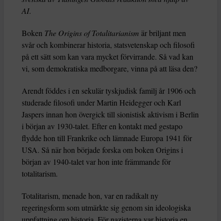
AI
.
Boken
The Origins of Totalitarianism
är briljant men
svår och kombinerar historia, statsvetenskap och filosofi
på ett sätt som kan vara mycket förvirrande. Så vad kan
vi, som demokratiska medborgare, vinna på att läsa den?
Arendt föddes i en sekulär tyskjudisk familj år 1906 och
studerade filosofi under Martin Heidegger och Karl
Jaspers innan hon övergick till sionistisk aktivism i Berlin
i början av 1930-talet. Efter en kontakt med gestapo
flydde hon till Frankrike och lämnade Europa 1941 för
USA. Så när hon började forska om boken Origins i
början av 1940-talet var hon inte främmande för
totalitarism.
Totalitarism, menade hon, var en radikalt ny
regeringsform som utmärkte sig genom sin ideologiska
uppfattning om historia. För nazisterna var historia en