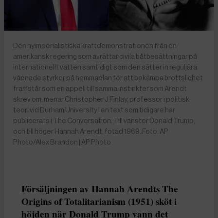
Den nyimperialistiska kraftdemonstrationen från en
amerikansk regering som avrättar civila båtbesättningar på
internationellt vatten samtidigt som den sätter in reguljära
väpnade styrkor på hemmaplan för att bekämpa brottslighet
framstår som en appell till samma instinkter som Arendt
skrev om, menar Christopher J Finlay, professor i politisk
teori vid Durham University i en text som tidigare har
publicerats i The Conversation. Till vänster Donald Trump,
och till höger Hannah Arendt, fotad 1969. Foto: AP
Photo/Alex Brandon | AP Photo
Försäljningen av Hannah Arendts The
Origins of Totalitarianism (1951) sköt i
höjden när Donald Trump vann det