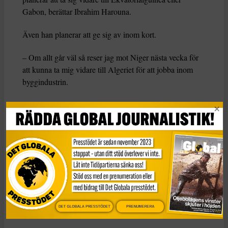
Gabon, berättar Ibrahim Harouna.
Även han planerar att ge sig av inom kort.
– Om allt går väl så reser jag mot Niger nästa vecka för
att kunna ta mig vidare till Algeriet för att jobba inom
byggindustrin.
Sedan han kom
till Ouagadougou har Ibrahim Harouna
spenderat mycket tid med sin farbror, som också bor i
staden.
– Försök att sätta dig själv i dessa unga mäns situation –
vad skulle du göra, säger farbrodern, som inte vill bli
citerad med sitt namn.
Han stöttar Ibrahim Harouna i hans planer på att lämna
DET GLOBALA PRESSTÖDET
PRENUMERERA
landet.