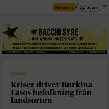
main
content
Prenumerera
Logga in
ANNONS
Nyheter
Kriser driver Burkina
Fasos befolkning från
landsorten