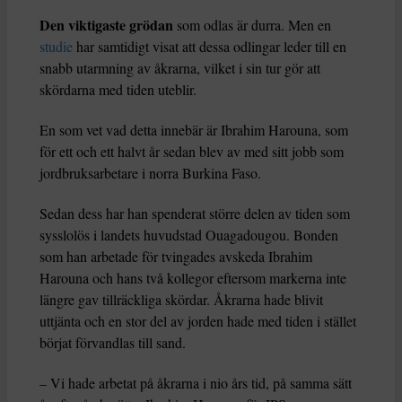
Den viktigaste grödan
som odlas är durra. Men en
studie
har samtidigt visat att dessa odlingar leder till en
snabb utarmning av åkrarna, vilket i sin tur gör att
skördarna med tiden uteblir.
En som vet vad detta innebär är Ibrahim Harouna, som
för ett och ett halvt år sedan blev av med sitt jobb som
jordbruksarbetare i norra Burkina Faso.
Sedan dess har han spenderat större delen av tiden som
sysslolös i landets huvudstad Ouagadougou. Bonden
som han arbetade för tvingades avskeda Ibrahim
Harouna och hans två kollegor eftersom markerna inte
längre gav tillräckliga skördar. Åkrarna hade blivit
uttjänta och en stor del av jorden hade med tiden i stället
börjat förvandlas till sand.
– Vi hade arbetat på åkrarna i nio års tid, på samma sätt