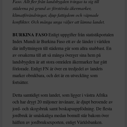
Faso. Allt fler från landsbygden tvingas ta sig till
städerna på grund av förstörda åkermarker,
klimatförändringar, djup fattigdom och väpnade
konflikter. Och många unga väljer att lämna landet.
BURKINA FASO
Enligt uppgifter från statistikportalen
Index Mundi är Burkina Faso ett av de länder i världen
där inflyttningen till städerna går som allra snabbast. En
av orsakerna till att så många överger sina hem på
landsbygden är att stora områden åkermarker har gått
förlorade. Enligt FN är över en tredjedel av landets
marker obrukbara, och det är en utveckling som
fortsätter.
Detta samtidigt som landet, som ligger i västra Afrika
och har drygt 20 miljoner invånare, är djupt beroende av
jord- och skogsbruk samt boskapsuppfödning. De flesta
jordbruk är småskaliga medan bomull står bakom över
hälften av jordbruksexporten, enligt Världsbanken.