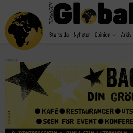
main
content
Startsida
Nyheter
Opinion
Arkiv
ANNONS