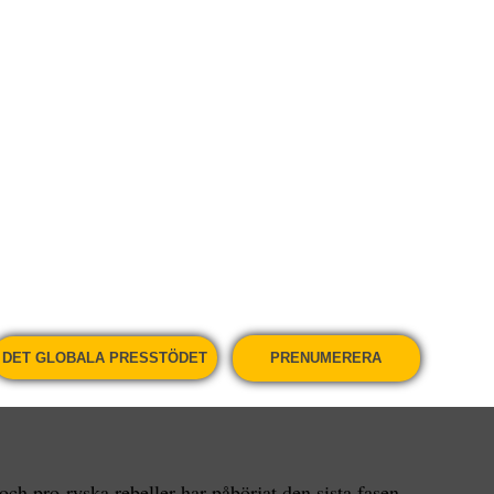
 och pro-ryska rebeller har påbörjat
 tillbakadragande som är tänkt att bana väg
andet av trupper och vapen har påbörjats,
ädare för den ukrainska armén.
etrivske i regionen Donetsk, samt tidigare
a, är ett […]
DET GLOBALA PRESSTÖDET
PRENUMERERA
och pro-ryska rebeller har påbörjat den sista fasen