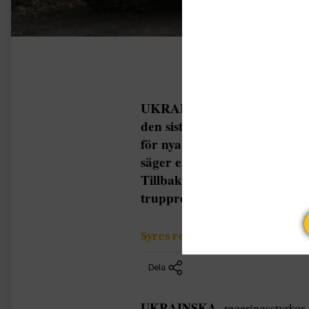
UKRAINSKA regeringsstyrkor
den sista fasen i ett militärt
för nya fredssamtal. – Flytt
säger en högt uppsatt företr
Tillbakadragandet från byn P
truppreträtter i östra Ukrain
Syres redaktion
Dela
UKRAINSKA
regeringsstyrkor 