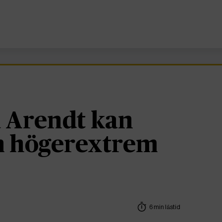
 Arendt kan
om högerextrem
6 min lästid