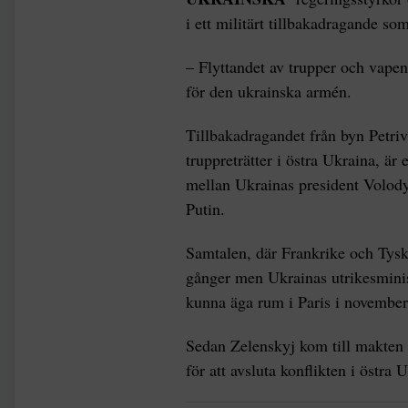
i ett militärt tillbakadragande so
– Flyttandet av trupper och vapen
för den ukrainska armén.
Tillbakadragandet från byn Petriv
truppreträtter i östra Ukraina, är e
mellan Ukrainas president Volod
Putin.
Samtalen, där Frankrike och Tyskl
gånger men Ukrainas utrikesminis
kunna äga rum i Paris i november
Sedan Zelenskyj kom till makten i
för att avsluta konflikten i östra