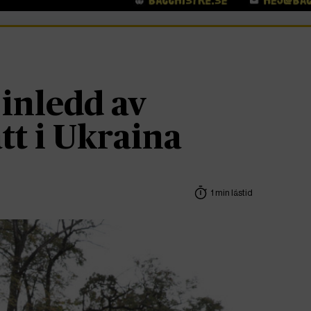
 inledd av
tt i Ukraina
1 min lästid