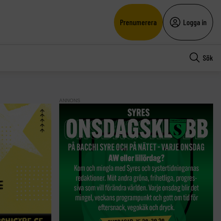
Prenumerera
Logga in
Sök
ANNONS