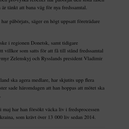
m är tänkt att bana väg för nya fredssamtal.
 har påbörjats, säger en högt uppsatt företrädare
ske i regionen Donetsk, samt tidigare
tt villkor som satts för att få till stånd fredssamtal
ymyr Zelenskyj och Rysslands president Vladimir
and ska agera medlare, har skjutits upp flera
ter sade häromdagen att han hoppas att mötet ska
.
 maj har han försökt väcka liv i fredsprocessen
 Ukraina, som krävt över 13 000 liv sedan 2014.