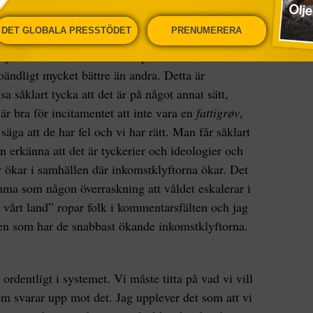
ap. Vad är grundbulten i gemenskap? Tillit. Hur
iktigt spännande.
DET GLOBALA PRESSTÖDET
PRENUMERERA
lyftorna är små. Utanförskap och misstro föds i
 oändligt mycket bättre än andra. Detta är
a såklart tycka att det är på något annat sätt,
är bra för incitamentet att inte vara en
fattigrøv
,
äga att de har fel och vi har rätt. Man får såklart
 erkänna att det är tyckerier och ideologier och
r ökar i samhällen där inkomstklyftorna ökar. Det
omma som någon överraskning att våldet eskalerar i
 vårt land” ropar folk i kommentarsfälten och jag
lden som har de snabbast ökande inkomstklyftorna.
ordentligt i systemet. Vi måste titta på vad vi vill
m svarar upp mot det. Jag upplever det som att vi