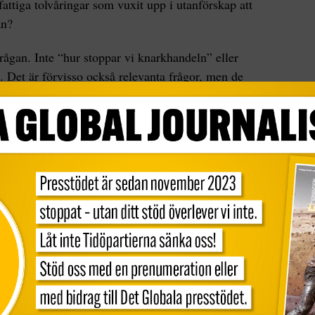
fattiga tolvåringar som vuxit upp i utanförskap att
an?
rågan. Inte “hur stoppar vi knarkhandeln” eller
”. Det är förvisso också relevanta frågor, men de
et. Och svaret är således inte “mer poliser och
poliser och hårdare straff hindra 12-åringen som
m lockas med snabba pengar, samtidigt som magen
ekonomisk stress, att inte ta den möjligheten?
utgångspunkt vara rätt uttryckt, annars får man
en kunnat formulera den som “hur får vi slut på
t “hur får vi slut på fattigdomen”, men när den
p och fattigdom från höger till vänster endast
 jobb” som om det var en magisk formel som
 vi fortsätta traggla i samma gamla spår.
n för att förstå problematiken. Vad är motsatsen