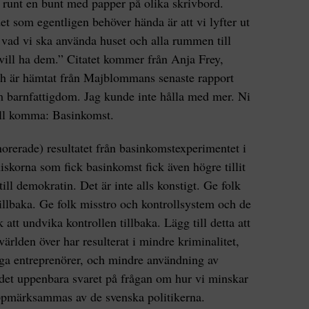
a runt en bunt med papper på olika skrivbord.
det som egentligen behöver hända är att vi lyfter ut
 vad vi ska använda huset och alla rummen till
 vill ha dem.” Citatet kommer från Anja Frey,
ch är hämtat från Majblommans senaste rapport
m barnfattigdom. Jag kunde inte hålla med mer. Ni
vill komma: Basinkomst.
norerade) resultatet från basinkomstexperimentet i
iskorna som fick basinkomst fick även högre tillit
 till demokratin. Det är inte alls konstigt. Ge folk
 tillbaka. Ge folk misstro och kontrollsystem och de
tt undvika kontrollen tillbaka. Lägg till detta att
ärlden över har resulterat i mindre kriminalitet,
ga entreprenörer, och mindre användning av
 det uppenbara svaret på frågan om hur vi minskar
 uppmärksammas av de svenska politikerna.