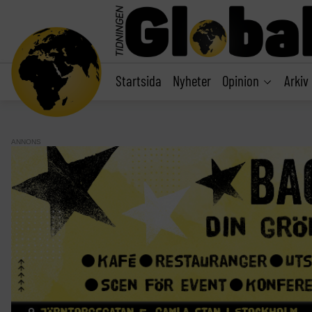
main
content
Startsida
Nyheter
Opinion
Arkiv
ANNONS