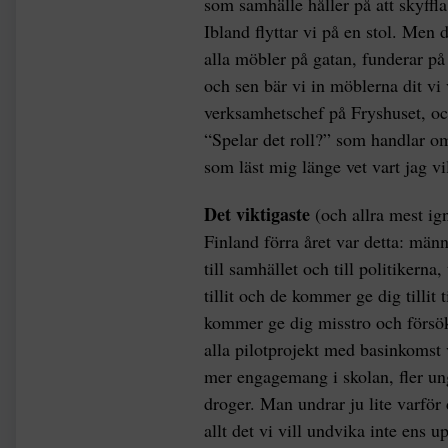
som samhälle håller på att skyffl
Ibland flyttar vi på en stol. Men 
alla möbler på gatan, funderar på
och sen bär vi in möblerna dit vi
verksamhetschef på Fryshuset, o
“Spelar det roll?” som handlar o
som läst mig länge vet vart jag 
Det viktigaste
(och allra mest ig
Finland förra året var detta: männ
till samhället och till politikerna,
tillit och de kommer ge dig tillit
kommer ge dig misstro och försök a
alla pilotprojekt med basinkomst v
mer engagemang i skolan, fler un
droger. Man undrar ju lite varför
allt det vi vill undvika inte ens