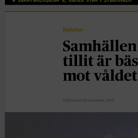
Nyheter
Samhällen
tillit är b
mot våldet
Publicerad 18 november, 2019