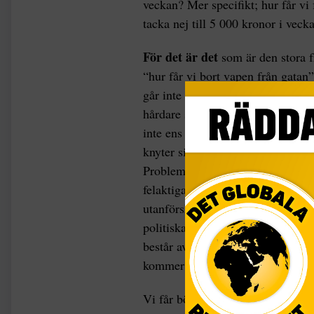
veckan? Mer specifikt; hur får vi 
tacka nej till 5 000 kronor i veck
För det är det
som är den stora f
“hur får vi bort vapen från gatan
går inte ner på djupet av problem
hårdare straff”, för hur ska fler 
inte ens är straffmyndig och so
knyter sig av hunger och nedärvd 
Problemformuleringen måste i sin 
felaktiga svar. Man skulle möjlig
utanförskapet” eller mer rättfram
politiska lösningen på utanförska
består av att upprepa “jobb jobb
kommer lösa alla problem, kommer
Vi får börja om, starta från börja