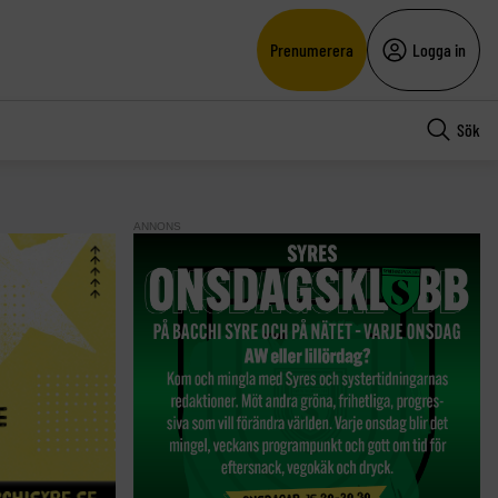
Prenumerera
Logga in
Sök
ANNONS