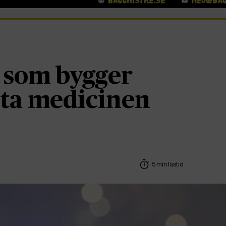
 som bygger
ästa medicinen
5 min lästid