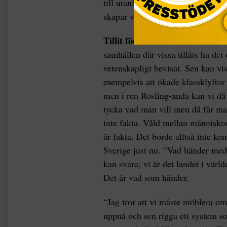
till utanförskap? Det är gemensk
skapar vi tillit? Ah, nu blir det r
Tillit föds i samhällen
där klassk
samhällen där vissa tillåts ha det
vetenskapligt bevisat. Sen kan viss
exempelvis att ökade klassklyftor 
men i ren Rosling-anda kan vi då s
tycka vad man vill men då får man
inte fakta. Våld mellan människo
är fakta. Det borde alltså inte k
Sverige just nu. “Vad händer med
kan svara; vi är det landet i vär
Det är vad som händer.
“Jag tror att vi måste möblera om 
uppnå och sen rigga ett system so