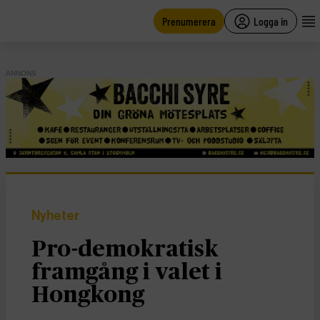
main
content
Prenumerera
Logga in
ANNONS
Nyheter
Pro-demokratisk
framgång i valet i
Hongkong