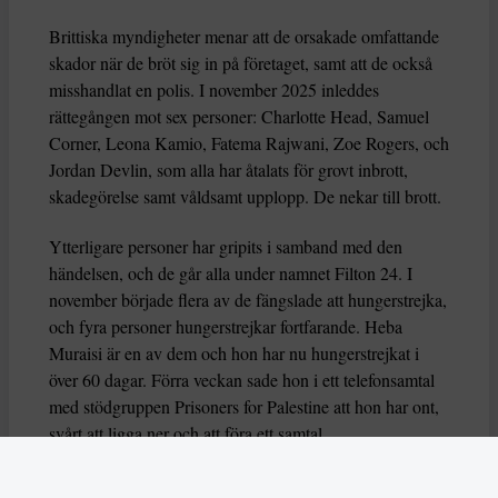
Brittiska myndigheter menar att de orsakade omfattande
skador när de bröt sig in på företaget, samt att de också
misshandlat en polis. I november 2025 inleddes
rättegången mot sex personer: Charlotte Head, Samuel
Corner, Leona Kamio, Fatema Rajwani, Zoe Rogers, och
Jordan Devlin, som alla har åtalats för grovt inbrott,
skadegörelse samt våldsamt upplopp. De nekar till brott.
Ytterligare personer har gripits i samband med den
händelsen, och de går alla under namnet Filton 24. I
november började flera av de fängslade att hungerstrejka,
och fyra personer hungerstrejkar fortfarande. Heba
Muraisi är en av dem och hon har nu hungerstrejkat i
över 60 dagar. Förra veckan sade hon i ett telefonsamtal
med stödgruppen Prisoners for Palestine att hon har ont,
svårt att ligga ner och att föra ett samtal.
Nu varnar också flera FN-experter för att deras liv är i