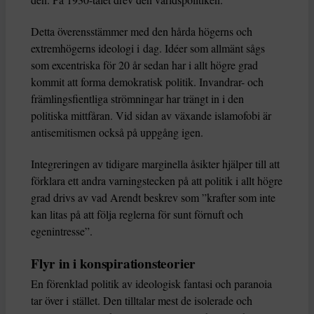
Detta överensstämmer med den hårda högerns och
extremhögerns ideologi i dag. Idéer som allmänt sågs
som excentriska för 20 år sedan har i allt högre grad
kommit att forma demokratisk politik. Invandrar- och
främlingsfientliga strömningar har trängt in i den
politiska mittfåran. Vid sidan av växande islamofobi är
antisemitismen också på uppgång igen.
Integreringen av tidigare marginella åsikter hjälper till att
förklara ett andra varningstecken på att politik i allt högre
grad drivs av vad Arendt beskrev som ”krafter som inte
kan litas på att följa reglerna för sunt förnuft och
egenintresse”.
Flyr in i konspirationsteorier
En förenklad politik av ideologisk fantasi och paranoia
tar över i stället. Den tilltalar mest de isolerade och