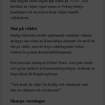
lade tidigare under dagen upp filmer på
Twitter
, och
hävdade att väljare öppet mutas av Pekingvänliga
kandidater och att polisen hotar väljare utanför
vallokalerna.
Slut på våldet
Statliga kinesiska medier uppmanade samtidigt väljarna
att lägga sina röster på Kinavänliga alternativ för att få ett
slut på våldet, men det höga valdeltagandet verkar
tvärtom ha gynnat demokratiförkämparna.
Den kinesiska tidningen Global Times, som lyder under
och agerar språkrör åt kommunistregeringen, twittrade en
fråga riktad till Hongkongborna:
”Vad skulle du välja? En fredlig och välmående stad
eller en våldsam och ociviliserad?”
Skarpa varningar