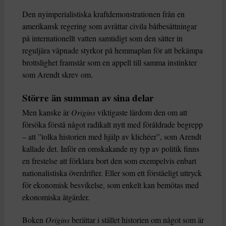
Den nyimperialistiska kraftdemonstrationen från en
amerikansk regering som avrättar civila båtbesättningar
på internationellt vatten samtidigt som den sätter in
reguljära väpnade styrkor på hemmaplan för att bekämpa
brottslighet framstår som en appell till samma instinkter
som Arendt skrev om.
Större än summan av sina delar
Men kanske är
Origins
viktigaste lärdom den om att
försöka förstå något radikalt nytt med föråldrade begrepp
– att ”tolka historien med hjälp av klichéer”, som Arendt
kallade det. Inför en omskakande ny typ av politik finns
en frestelse att förklara bort den som exempelvis enbart
nationalistiska överdrifter. Eller som ett förståeligt uttryck
för ekonomisk besvikelse, som enkelt kan bemötas med
ekonomiska åtgärder.
Boken
Origins
berättar i stället historien om något som är