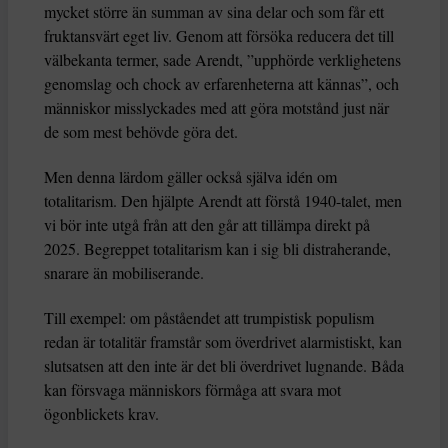
mycket större än summan av sina delar och som får ett
fruktansvärt eget liv. Genom att försöka reducera det till
välbekanta termer, sade Arendt, ”upphörde verklighetens
genomslag och chock av erfarenheterna att kännas”, och
människor misslyckades med att göra motstånd just när
de som mest behövde göra det.
Men denna lärdom gäller också själva idén om
totalitarism. Den hjälpte Arendt att förstå 1940-talet, men
vi bör inte utgå från att den går att tillämpa direkt på
2025. Begreppet totalitarism kan i sig bli distraherande,
snarare än mobiliserande.
Till exempel: om påståendet att trumpistisk populism
redan är totalitär framstår som överdrivet alarmistiskt, kan
slutsatsen att den inte är det bli överdrivet lugnande. Båda
kan försvaga människors förmåga att svara mot
ögonblickets krav.