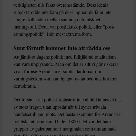
verkligheten tills fakta överensstämde. Dess ideala
subjekt trodde inte bara på dess lögner: de fann inte
längre skillnaden mellan sanning och falskhet
meningsfull. Detta var postfaktisk politik, eller ”post-
sanningspolitik”, i sin mest extrema form.
Sunt förnuft kommer inte att rädda oss
Att jämföra dagens politik med fullfjädrad totalitarism
kan vara upplysande. Men om det är allt vi gör riskerar
vi att förbise Arendts mer subtila lärdomar om
varningstecken som kan hjälpa oss att bedöma hot mot
demokratin.
Det första är att politisk katastrof inte alltid kännetecknas
av stora frågor, utan uppstår när till synes triviala
händelser ibland möts. Det bästa exemplet för Arendt var
politisk antisemitism. Under 1800-talet var det bara
grupper av galenpannor i marginalen som omfamnade
den. På 1930-talet drev den världspolitiken.