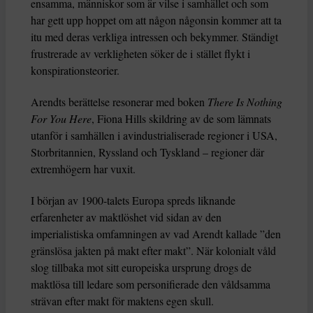
ensamma, människor som är vilse i samhället och som
har gett upp hoppet om att någon någonsin kommer att ta
itu med deras verkliga intressen och bekymmer. Ständigt
frustrerade av verkligheten söker de i stället flykt i
konspirationsteorier.
Arendts berättelse resonerar med boken
There Is Nothing
For You Here
, Fiona Hills skildring av de som lämnats
utanför i samhällen i avindustrialiserade regioner i USA,
Storbritannien, Ryssland och Tyskland – regioner där
extremhögern har vuxit.
I början av 1900-talets Europa spreds liknande
erfarenheter av maktlöshet vid sidan av den
imperialistiska omfamningen av vad Arendt kallade ”den
gränslösa jakten på makt efter makt”. När kolonialt våld
slog tillbaka mot sitt europeiska ursprung drogs de
maktlösa till ledare som personifierade den våldsamma
strävan efter makt för maktens egen skull.