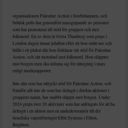
organisationen Palestine Action i Storbritannien, och
brittisk polis har genomfört massgripande av personer
som har protesterat till stöd för gruppen och mot
folkmord. En av dem är Greta Thunberg som greps i
London dagen innan julafton efter att hon suttit ner och
hållit i ett plakat där hon förklarar sitt stöd för Palestine
Action, och sitt motstånd mot folkmord. Hon släpptes
mot borgen men ska infinna sig för rättegång i mars
enligt medierapporter.
Inte alla som har uttryckt stöd för Palestine Action, och
framför allt inte de som har deltagit i direkta aktioner i
gruppens namn, har snabbt släppts mot borgen. Under
2024 greps över 20 aktivister som har anklagats för att ha
deltagit i en aktion mot en underleverantör till det
israeliska vapenföretaget Elbit Systems i Filton,
Brighton.