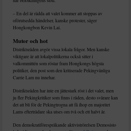
har befolkningens stöd.
– En del är rädda att valet kommer att stoppas av
oförutsedda händelser, kanske protester, säger
Hongkongbon Kevin Lai.
Mutor och hot
Distriktsråden avgör vissa lokala frågor. Men kanske
viktigare är att lokalpolitikerna också sitter i
valkommittén som röstar fram Hongkongs högsta
politiker, den post som den kritiserade Pekingvänliga
Carrie Lam nu innehar.
Distriktsråden har inte en jättestark röst i det valet, men
ju fler Pekingkritiker som finns i råden, desto svårare kan
det att bli för de Pekingtrogna att få ihop en majoritet
Lams efterträdare ska utses om två och ett halvt år.
Den demokratiförespråkande aktiviströrelsen Demosisto