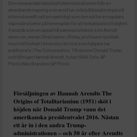
Den nyimperialistiska kraftdemonstrationen från en
amerikansk regering som avrättar civila båtbesättningar på
internationellt vatten samtidigt som den sätter in reguljära
väpnade styrkor på hemmaplan för att bekämpa brottslighet
framstår som en appell till samma instinkter som Arendt
skrev om, menar Christopher J Finlay, professor i politisk
teori vid Durham University i en text som tidigare har
publicerats i The Conversation. Till vänster Donald Trump,
och till höger Hannah Arendt, fotad 1969. Foto: AP
Photo/Alex Brandon | AP Photo
Försäljningen av Hannah Arendts The
Origins of Totalitarianism (1951) sköt i
höjden när Donald Trump vann det
amerikanska presidentvalet 2016. Nästan
ett år in i den andra Trump-
administrationen – och 50 år efter Arendts