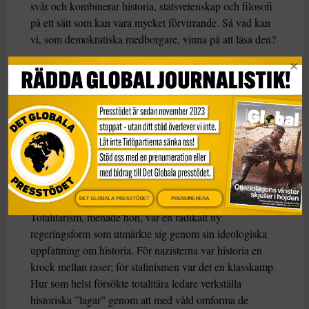
svår och kombinerar historia, statsvetenskap och filosofi
på ett sätt som kan vara mycket förvirrande. Så vad kan
vi, som demokratiska medborgare, vinna på att läsa den?
Arendt föddes i en sekulär tyskjudisk familj år 1906 och
studerade filosofi under Martin Heidegger och Karl
Jaspers innan hon övergick till sionistisk aktivism i Berlin
i början av 1930-talet. Efter en kontakt med gestapo
flydde hon till Frankrike och lämnade Europa 1941 för
USA. Så när hon började forska om boken Origins i
början av 1940-talet var hon inte främmande för
totalitarism.
DET GLOBALA PRESSTÖDET
PRENUMERERA
Totalitarism, menade hon, var en radikalt ny
regeringsform som utmärkte sig genom sin ideologiska
uppfattning om historia. För nazisterna var historia en
krock mellan raser; för stalinismen var det en klasskamp.
Hur som helst försökte totalitära ledare verkställa
historiska ”lagar” genom att med våld omforma de