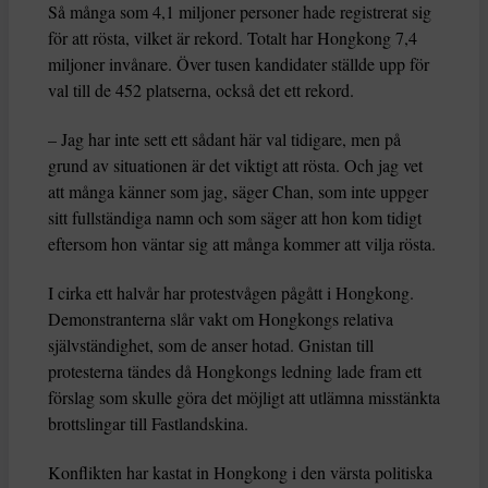
Så många som 4,1 miljoner personer hade registrerat sig
för att rösta, vilket är rekord. Totalt har Hongkong 7,4
miljoner invånare. Över tusen kandidater ställde upp för
val till de 452 platserna, också det ett rekord.
– Jag har inte sett ett sådant här val tidigare, men på
grund av situationen är det viktigt att rösta. Och jag vet
att många känner som jag, säger Chan, som inte uppger
sitt fullständiga namn och som säger att hon kom tidigt
eftersom hon väntar sig att många kommer att vilja rösta.
I cirka ett halvår har protestvågen pågått i Hongkong.
Demonstranterna slår vakt om Hongkongs relativa
självständighet, som de anser hotad. Gnistan till
protesterna tändes då Hongkongs ledning lade fram ett
förslag som skulle göra det möjligt att utlämna misstänkta
brottslingar till Fastlandskina.
Konflikten har kastat in Hongkong i den värsta politiska