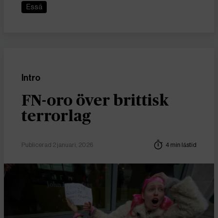
Essä
Intro
FN-oro över brittisk
terrorlag
Publicerad 2 januari, 2026
4 min lästid