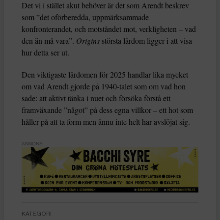
Det vi i stället akut behöver är det som Arendt beskrev
som ”det oförberedda, uppmärksammade
konfronterandet, och motståndet mot, verkligheten – vad
den än må vara”.
Origins
största lärdom ligger i att visa
hur detta ser ut.
Den viktigaste lärdomen för 2025 handlar lika mycket
om vad Arendt gjorde på 1940-talet som om vad hon
sade: att aktivt tänka i nuet och försöka förstå ett
framväxande ”något” på dess egna villkor – ett hot som
håller på att ta form men ännu inte helt har avslöjat sig.
ANNONS
KATEGORI