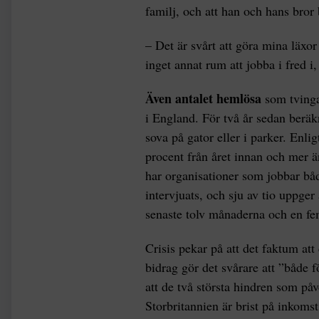
familj, och att han och hans bro
– Det är svårt att göra mina läxor
inget annat rum att jobba i fred i
Även antalet hemlösa
som tvinga
i England. För två år sedan berä
sova på gator eller i parker. Enl
procent från året innan och mer ä
har organisationer som jobbar b
intervjuats, och sju av tio uppger
senaste tolv månaderna och en fem
Crisis pekar på att det faktum att
bidrag gör det svårare att ”både 
att de två största hindren som på
Storbritannien är brist på inkoms