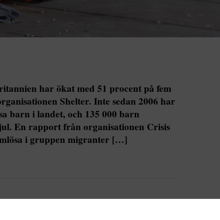
britannien har ökat med 51 procent på fem
organisationen Shelter. Inte sedan 2006 har
sa barn i landet, och 135 000 barn
ul. En rapport från organisationen Crisis
emlösa i gruppen migranter […]
nnien har ökat med 51 procent på fem år enligt en