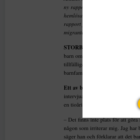
ny rapport från organisationen Sh
hemlösa barn i landet, och 135 0
rapport från organisationen Crisi
migranter ökat det senaste året.
STORBRITANNIEN
Shelters r
barn om dagen blir hemlösa i Stor
tillfälliga boenden som ofta hålle
barnfamiljer.
Ett av barnen
som bor med sin fa
intervjuas i rapporten Generation
en tioåring på ett tillfälligt boend
– Det finns inte plats för att gör
någon som irriterar mig. Jag har bl
säger han och förklarar att det b