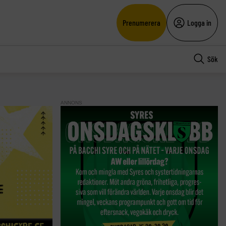
Prenumerera
Logga in
Sök
ANNONS