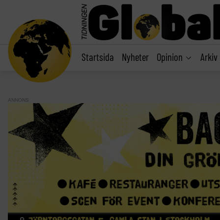
main
content
Startsida
Nyheter
Opinion
Arkiv
ANNONS