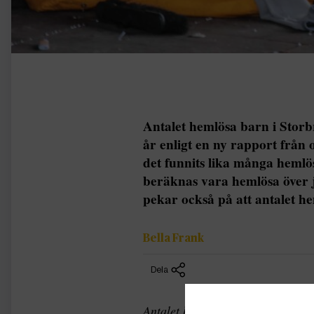
Antalet hemlösa barn i Stor
år enligt en ny rapport från 
det funnits lika många hemlö
beräknas vara hemlösa över j
pekar också på att antalet h
Bella Frank
Dela
Antalet hemlösa barn i Storbrita