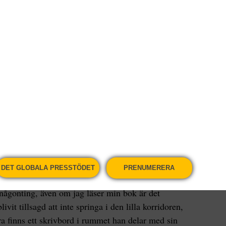
elter. Inte sedan 2006 har det funnits lika många
00 barn beräknas vara hemlösa över jul. En
s pekar också på att antalet hemlösa i gruppen
apport som släpptes i tisdags har räknat ut att 183
britannien, och att många tvingas bo långa tider i
r låg standard och inte anses säkra för
milj på ett Bed and Breakfast är Will. Han
 Homeless och beskriver hur begränsat livet är för
e:
DET GLOBALA PRESSTÖDET
PRENUMERERA
a någonting, även om jag läser min bok är det
ivit tillsagd att inte springa i den lilla korridoren,
ara finns ett skrivbord i rummet han delar med sin