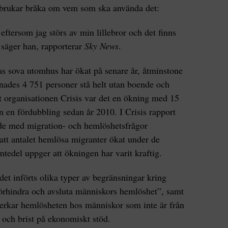
r brukar bråka om vem som ska använda det:
 eftersom jag störs av min lillebror och det finns
, säger han, rapporterar
Sky News
.
s sova utomhus har ökat på senare år, åtminstone
knades 4 751 personer stå helt utan boende och
igt organisationen Crisis var det en ökning med 15
n en fördubbling sedan år 2010. I Crisis rapport
åde med migration- och hemlöshetsfrågor
 att antalet hemlösa migranter ökat under de
tedel uppger att ökningen har varit kraftig.
 det införts olika typer av begränsningar kring
förhindra och avsluta människors hemlöshet”, samt
verkar hemlösheten hos människor som inte är från
t och brist på ekonomiskt stöd.