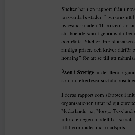
Shelter har i en rapport från i no
prisvärda bostäder. I genomsnitt 
hyresmarknaden 41 procent av sin
sitt boende som i genomsnitt beta
och ränta. Shelter drar slutsatsen 
rimliga priser, och kräver därför 
housing” för att se till att männis
Även i Sverige
är det flera organ
som nu efterlyser sociala bostäd
I deras rapport som släpptes i m
organisationen tittat på sju euro
Nederländerna, Norge, Tyskland 
införa en egen modell för sociala
till hyror under marknadspris”.