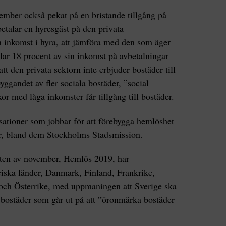
vember också pekat på en bristande tillgång på
betalar en hyresgäst på den privata
 inkomst i hyra, att jämföra med den som äger
lar 18 procent av sin inkomst på avbetalningar
att den privata sektorn inte erbjuder bostäder till
byggandet av fler sociala bostäder, ”social
kor med låga inkomster får tillgång till bostäder.
isationer som jobbar för att förebygga hemlöshet
er, bland dem Stockholms Stadsmission.
itten av november, Hemlös 2019, har
peiska länder, Danmark, Finland, Frankrike,
och Österrike, med uppmaningen att Sverige ska
 bostäder som går ut på att ”öronmärka bostäder