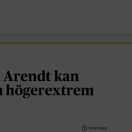
 Arendt kan
om högerextrem
6 min lästid