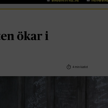
en ökar i
4 min lästid