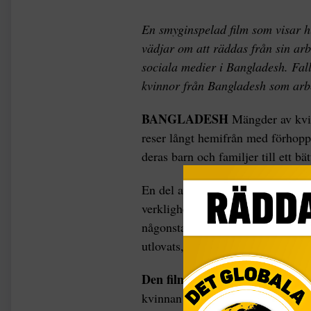
En smyginspelad film som visar h
vädjar om att räddas från sin arbe
sociala medier i Bangladesh. Fal
kvinnor från Bangladesh som arbe
BANGLADESH
Mängder av kvi
reser långt hemifrån med förhopp
deras barn och familjer till ett bätt
En del av dem lyckas i sina före
verklighet, där de utsätts för gry
någonstans att vända sig för att f
utlovats, trots att de ofta får slit
Den film som
nyligen fått stor s
kvinnan Sumi gömmer sig på en to