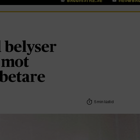
 belyser
 mot
betare
5 min lästid