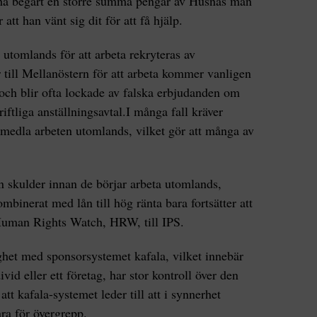
 ha begärt en större summa pengar av Husnas man
 att han vänt sig dit för att få hjälp.
 utomlands för att arbeta rekryteras av
 till Mellanöstern för att arbeta kommer vanligen
 och blir ofta lockade av falska erbjudanden om
iftliga anställningsavtal.I många fall kräver
örmedla arbeten utomlands, vilket gör att många av
n skulder innan de börjar arbeta utomlands,
mbinerat med lån till hög ränta bara fortsätter att
Human Rights Watch, HRW, till IPS.
ghet med sponsorsystemet kafala, vilket innebär
vid eller ett företag, har stor kontroll över den
t kafala-systemet leder till att i synnerhet
ara för övergrepp.