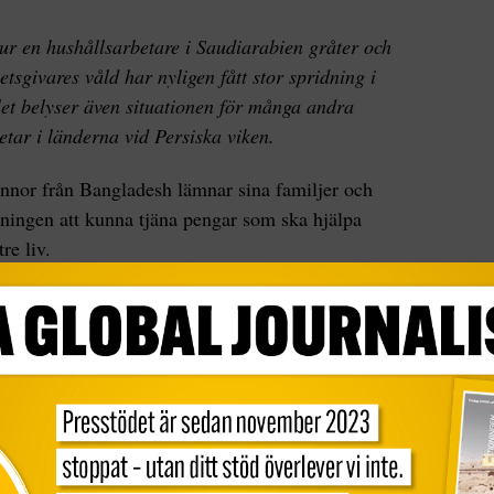
ur en hushållsarbetare i Saudiarabien gråter och
tsgivares våld har nyligen fått stor spridning i
let belyser även situationen för många andra
tar i länderna vid Persiska viken.
nnor från Bangladesh lämnar sina familjer och
ningen att kunna tjäna pengar som ska hjälpa
re liv.
satser. Men många möts av en helt annan
m behandling av sina arbetsgivare och inte har
å hjälp. Många får heller inte de löner de har
a extremt hårt på sina arbeten.
pridning i sociala medier visar hur den unga
alett och vädjar om hjälp att kunna ta sig hem