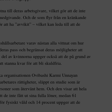
a till deras arbetsgivare, vilket gör att de inte
 medgivande. Och de som flyr från en kränkande
ör att ha ”avvikit” – vilket kan leda till att de
hållsarbetare varav nästan alla vittnat om hur
deras pass och begränsat deras möjligheter att
el av kvinnorna uppger också att de på grund av
t stanna kvar för att bli skuldfria.
ka organisationen Ovibashi Karmi Unnayan
rbetares rättigheter, släppt en studie som är
rsoner som återvänt hem. Och den visar att hela
 de inte fått ut sina fulla löner, medan 61
a för fysiskt våld och 14 procent uppger att de