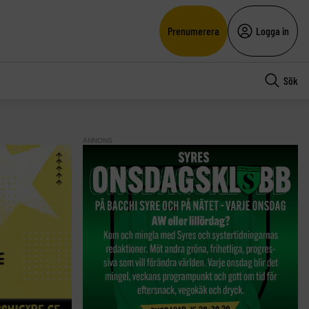
Prenumerera
Logga in
Sök
ANNONS