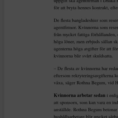
uppgift ska agentfirman i Dhaka
för att bryta hennes kontrakt, efter
De flesta bangladeshier som reser
agentfirmor. Kvinnorna som reser
från mycket fattiga förhållanden,
höga löner, men erbjuds sällan skr
agenterna höga avgifter för att f
kvinnorna blir svårt skuldsatta.
– De flesta av kvinnorna har reda
eftersom rekryteringsavgifterna ko
växa, säger Rothna Begum, vid 
Kvinnorna arbetar sedan
i enli
att sponsorn, som kan vara en indi
anställde. Rothna Begum betonar at
hushållsarbetare blir mycket sårb