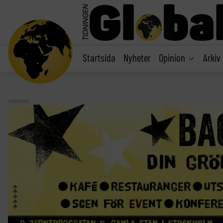
main
content
Startsida
Nyheter
Opinion
Arkiv
ANNONS