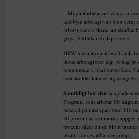
– Migrantarbetarnas visum är knutn
kan byta arbetsgivare utan deras
arbetsgivare riskerar att straffas f
grips, bötfälls och deporteras.
HRW har intervjuat hundratals hus
deras arbetsgivare lagt beslag på 
kommunicera med omvärlden. En d
sina skulder känner sig tvingade at
Samtidigt har den
bangladeshis
Program, som arbetar för migranta
baserad på intervjuer med 110 pe
86 procent av kvinnorna uppger att
procent säger att de blivit utsatt
utsatts för sexuella övergrepp.