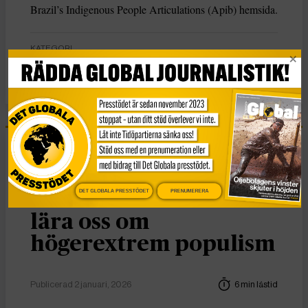
Brazil’s Indigenous People Articulations (Apib) hemsida.
KATEGORI
Nyheter
Essä
DET GLOBALA PRESSTÖDET
PRENUMERERA
Vad Hanna Arendt kan
lära oss om
högerextrem populism
Publicerad 2 januari, 2026
6 min lästid