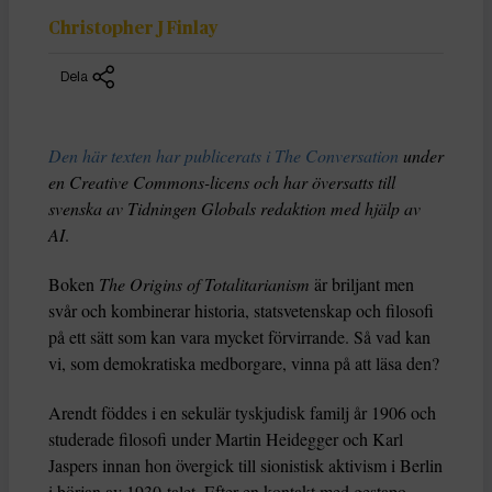
Christopher J Finlay
Dela
Den här texten har publicerats i The Conversation
under
en Creative Commons-licens och har översatts till
svenska av Tidningen Globals redaktion med hjälp av
AI
.
Boken
The Origins of Totalitarianism
är briljant men
svår och kombinerar historia, statsvetenskap och filosofi
på ett sätt som kan vara mycket förvirrande. Så vad kan
vi, som demokratiska medborgare, vinna på att läsa den?
Arendt föddes i en sekulär tyskjudisk familj år 1906 och
studerade filosofi under Martin Heidegger och Karl
Jaspers innan hon övergick till sionistisk aktivism i Berlin
i början av 1930-talet. Efter en kontakt med gestapo