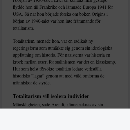
flydde hon till Frankrike och lämnade Europa 1941 för
USA. Så när hon började forska om boken Origins i
början av 1940-talet var hon inte främmande för
totalitarism.
Totalitarism, menade hon, var en radikalt ny
regeringsform som utmärkte sig genom sin ideologiska
uppfattning om historia. För nazisterna var historia en
krock mellan raser; för stalinismen var det en klasskamp.
Hur som helst försökte totalitära ledare verkställa
historiska ”lagar” genom att med våld omforma de
människor de styrde.
Totalitarism vill isolera individer
Mänskligheten, sade Arendt, kännetecknas av sin
oändliga variation – ingen person kan någonsin helt
ersätta en annan. Totalitarism syftade till att förstöra
detta. Den isolerade individer, upplöste de band genom