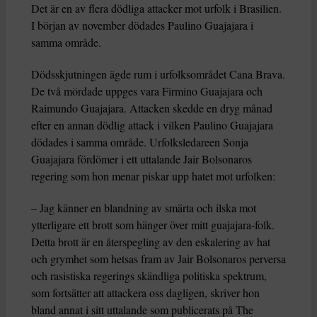
Det är en av flera dödliga attacker mot urfolk i Brasilien.
I början av november dödades Paulino Guajajara i
samma område.
Dödsskjutningen ägde rum i urfolksområdet Cana Brava.
De två mördade uppges vara Firmino Guajajara och
Raimundo Guajajara. Attacken skedde en dryg månad
efter en annan dödlig attack i vilken Paulino Guajajara
dödades i samma område. Urfolksledareen Sonja
Guajajara fördömer i ett uttalande Jair Bolsonaros
regering som hon menar piskar upp hatet mot urfolken:
– Jag känner en blandning av smärta och ilska mot
ytterligare ett brott som hänger över mitt guajajara-folk.
Detta brott är en återspegling av den eskalering av hat
och grymhet som hetsas fram av Jair Bolsonaros perversa
och rasistiska regerings skändliga politiska spektrum,
som fortsätter att attackera oss dagligen, skriver hon
bland annat i sitt uttalande som publicerats på The