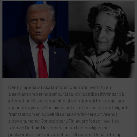
Den nyimperialistiska kraftdemonstrationen från en
amerikansk regering som avrättar civila båtbesättningar på
internationellt vatten samtidigt som den sätter in reguljära
väpnade styrkor på hemmaplan för att bekämpa brottslighet
framstår som en appell till samma instinkter som Arendt
skrev om, menar Christopher J Finlay, professor i politisk
teori vid Durham University i en text som tidigare har
publicerats i The Conversation. Till vänster Donald Trump,