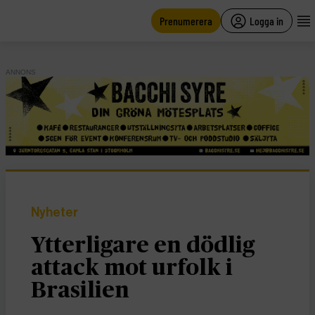
main
content
Prenumerera
Logga in
ANNONS
Nyheter
Ytterligare en dödlig
attack mot urfolk i
Brasilien