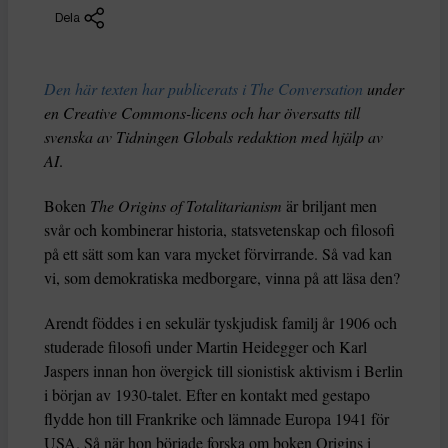
Dela
Den här texten har publicerats i The Conversation
under
en Creative Commons-licens och har översatts till
svenska av Tidningen Globals redaktion med hjälp av
AI
.
Boken
The Origins of Totalitarianism
är briljant men
svår och kombinerar historia, statsvetenskap och filosofi
på ett sätt som kan vara mycket förvirrande. Så vad kan
vi, som demokratiska medborgare, vinna på att läsa den?
Arendt föddes i en sekulär tyskjudisk familj år 1906 och
studerade filosofi under Martin Heidegger och Karl
Jaspers innan hon övergick till sionistisk aktivism i Berlin
i början av 1930-talet. Efter en kontakt med gestapo
flydde hon till Frankrike och lämnade Europa 1941 för
USA. Så när hon började forska om boken Origins i