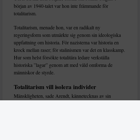
början av 1940-talet var hon inte främmande för
totalitarism.
Totalitarism, menade hon, var en radikalt ny
regeringsform som utmärkte sig genom sin ideologiska
uppfattning om historia. För nazisterna var historia en
krock mellan raser; för stalinismen var det en klasskamp.
Hur som helst försökte totalitära ledare verkställa
historiska ”lagar” genom att med våld omforma de
människor de styrde.
Totalitarism vill isolera individer
Mänskligheten, sade Arendt, kännetecknas av sin
oändliga variation – ingen person kan någonsin helt
ersätta en annan. Totalitarism syftade till att förstöra
detta. Den isolerade individer, upplöste de band genom
vilka de förenar och stärker varandra, och försökte
utplåna den mänskliga personligheten.