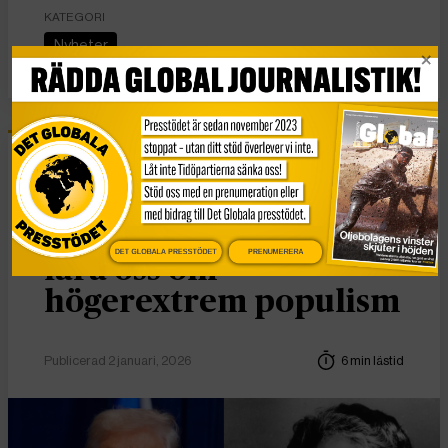
KATEGORI
Nyheter
Essä
Vad Hanna Arendt kan
DET GLOBALA PRESSTÖDET
PRENUMERERA
lära oss om
högerextrem populism
Publicerad 2 januari, 2026
6 min lästid