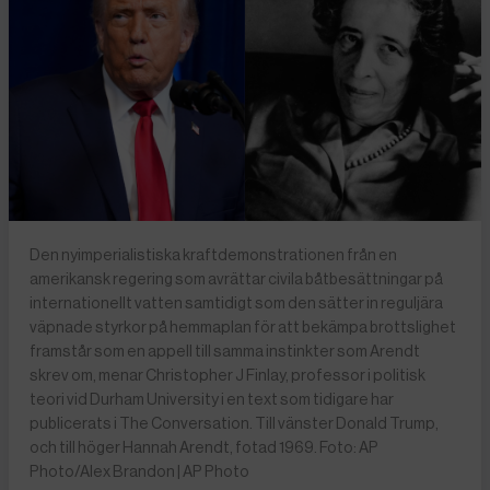
Den nyimperialistiska kraftdemonstrationen från en
amerikansk regering som avrättar civila båtbesättningar på
internationellt vatten samtidigt som den sätter in reguljära
väpnade styrkor på hemmaplan för att bekämpa brottslighet
framstår som en appell till samma instinkter som Arendt
skrev om, menar Christopher J Finlay, professor i politisk
teori vid Durham University i en text som tidigare har
publicerats i The Conversation. Till vänster Donald Trump,
och till höger Hannah Arendt, fotad 1969. Foto: AP
Photo/Alex Brandon | AP Photo