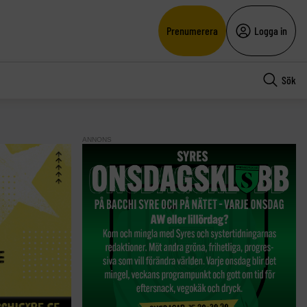
Prenumerera
Logga in
Sök
ANNONS