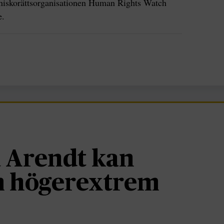
skorättsorganisationen Human Rights Watch
e.
 Arendt kan
om högerextrem