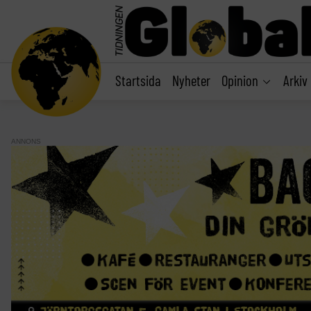
main
content
Startsida
Nyheter
Opinion
Arkiv
ANNONS