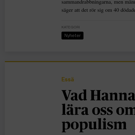
sammandrabbningarna, men männi
säger att det rör sig om 40 dödad
KATEGORI
Nyheter
Essä
Vad Hanna
lära oss 
populism