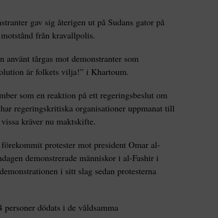
tranter gav sig återigen ut på Sudans gator på
otstånd från kravallpolis.
en använt tårgas mot demonstranter som
lution är folkets vilja!” i Khartoum.
ember som en reaktion på ett regeringsbeslut om
 har regeringskritiska organisationer uppmanat till
 vissa kräver nu maktskifte.
 förekommit protester mot president Omar al-
ndagen demonstrerade människor i al-Fashir i
demonstrationen i sitt slag sedan protesterna
24 personer dödats i de våldsamma