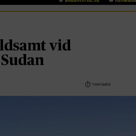
åldsamt vid
i Sudan
1 min lästid