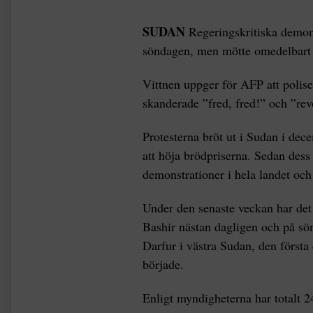
SUDAN
Regeringskritiska demons
söndagen, men mötte omedelbart m
Vittnen uppger för AFP att polis
skanderade ”fred, fred!” och ”revo
Protesterna bröt ut i Sudan i dec
att höja brödpriserna. Sedan dess
demonstrationer i hela landet och
Under den senaste veckan har det
Bashir nästan dagligen och på sö
Darfur i västra Sudan, den första 
började.
Enligt myndigheterna har totalt 