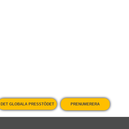
onstranter gav sig återigen ut på Sudans
e omedelbart motstånd från kravallpolis.
polisen använt tårgas mot demonstranter
och ”revolution är folkets vilja!” i
ut i Sudan i december som en reaktion på
ja […]
DET GLOBALA PRESSTÖDET
PRENUMERERA