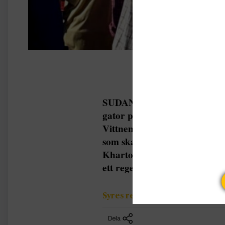
SUDAN Regeringskritiska dem
gator på söndagen, men mött
Vittnen uppger för AFP att 
som skanderade ”fred, fred!” 
Khartoum. Protesterna bröt 
ett regeringsbeslut om att hö
Syres redaktion
Dela