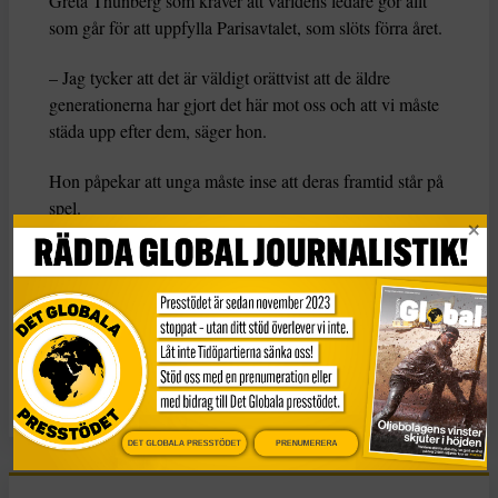
Greta Thunberg som kräver att världens ledare gör allt
som går för att uppfylla Parisavtalet, som slöts förra året.
– Jag tycker att det är väldigt orättvist att de äldre
generationerna har gjort det här mot oss och att vi måste
städa upp efter dem, säger hon.
Hon påpekar att unga måste inse att deras framtid står på
spel.
– De måste göra något åt det och bli arga och använda
den ilskan till att agera.
KATEGORI
Nyheter
DET GLOBALA PRESSTÖDET
PRENUMERERA