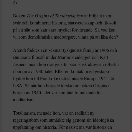
AI
.
Boken
The Origins of Totalitarianism
är briljant men
svår och kombinerar historia, statsvetenskap och filosofi
på ett sätt som kan vara mycket förvirrande. Så vad kan
vi, som demokratiska medborgare, vinna på att läsa den?
Arendt föddes i en sekulär tyskjudisk familj år 1906 och
studerade filosofi under Martin Heidegger och Karl
Jaspers innan hon övergick till sionistisk aktivism i Berlin
i början av 1930-talet. Efter en kontakt med gestapo
flydde hon till Frankrike och lämnade Europa 1941 för
USA. Så när hon började forska om boken Origins i
början av 1940-talet var hon inte främmande för
totalitarism.
Totalitarism, menade hon, var en radikalt ny
regeringsform som utmärkte sig genom sin ideologiska
uppfattning om historia. För nazisterna var historia en