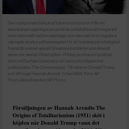
Den nyimperialistiska kraftdemonstrationen från en
amerikansk regering som avrättar civila båtbesättningar på
internationellt vatten samtidigt som den sätter in reguljära
väpnade styrkor på hemmaplan för att bekämpa brottslighet
framstår som en appell till samma instinkter som Arendt
skrev om, menar Christopher J Finlay, professor i politisk
teori vid Durham University i en text som tidigare har
publicerats i The Conversation. Till vänster Donald Trump,
och till höger Hannah Arendt, fotad 1969. Foto: AP
Photo/Alex Brandon | AP Photo
Försäljningen av Hannah Arendts The
Origins of Totalitarianism (1951) sköt i
höjden när Donald Trump vann det