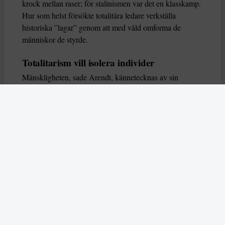
krock mellan raser; för stalinismen var det en klasskamp.
Hur som helst försökte totalitära ledare verkställa
historiska ”lagar” genom att med våld omforma de
människor de styrde.
Totalitarism vill isolera individer
Mänskligheten, sade Arendt, kännetecknas av sin
oändliga variation – ingen person kan någonsin helt
ersätta en annan. Totalitarism syftade till att förstöra
detta. Den isolerade individer, upplöste de band genom
vilka de förenar och stärker varandra, och försökte
utplåna den mänskliga personligheten.
Koncentrationslägrens totala dominans gjorde det genom
att reducera varje fånge till ”en bunt reaktioner som kan
likvideras och ersättas” innan de dödas. Med alla i
slutändan utsatta för detta hot, gjorde totalitarismen den
mänskliga personen som sådan överflödig.