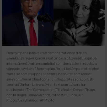
Den nyimperialistiska kraftdemonstrationen från en
amerikansk regering som avrättar civila båtbesättningar på
internationellt vatten samtidigt som den sätter in reguljära
väpnade styrkor på hemmaplan för att bekämpa brottslighet
framstår som en appell till samma instinkter som Arendt
skrev om, menar Christopher J Finlay, professor i politisk
teori vid Durham University i en text som tidigare har
publicerats i The Conversation. Till vänster Donald Trump,
och till höger Hannah Arendt, fotad 1969. Foto: AP
Photo/Alex Brandon | AP Photo