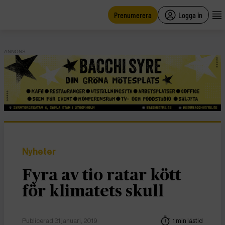
main
content
Prenumerera
Logga in
ANNONS
Nyheter
Fyra av tio ratar kött
för klimatets skull
Publicerad 31 januari, 2019
1 min lästid