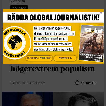
KATEGORI
Nyheter
Essä
Vad Hanna Arendt kan
DET GLOBALA PRESSTÖDET
PRENUMERERA
lära oss om
högerextrem populism
Publicerad 2 januari, 2026
6 min lästid