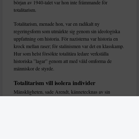
början av 1940-talet var hon inte främmande för
totalitarism.
Totalitarism, menade hon, var en radikalt ny
regeringsform som utmärkte sig genom sin ideologiska
uppfattning om historia. För nazisterna var historia en
krock mellan raser; för stalinismen var det en klasskamp.
Hur som helst försökte totalitära ledare verkställa
historiska ”lagar” genom att med våld omforma de
människor de styrde.
Totalitarism vill isolera individer
Mänskligheten, sade Arendt, kännetecknas av sin
oändliga variation – ingen person kan någonsin helt
ersätta en annan. Totalitarism syftade till att förstöra
detta. Den isolerade individer, upplöste de band genom
vilka de förenar och stärker varandra, och försökte
utplåna den mänskliga personligheten.