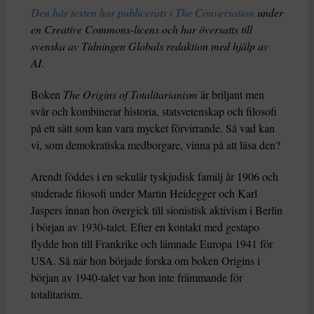
Den här texten har publicerats i The Conversation
under
en Creative Commons-licens och har översatts till
svenska av Tidningen Globals redaktion med hjälp av
AI
.
Boken
The Origins of Totalitarianism
är briljant men
svår och kombinerar historia, statsvetenskap och filosofi
på ett sätt som kan vara mycket förvirrande. Så vad kan
vi, som demokratiska medborgare, vinna på att läsa den?
Arendt föddes i en sekulär tyskjudisk familj år 1906 och
studerade filosofi under Martin Heidegger och Karl
Jaspers innan hon övergick till sionistisk aktivism i Berlin
i början av 1930-talet. Efter en kontakt med gestapo
flydde hon till Frankrike och lämnade Europa 1941 för
USA. Så när hon började forska om boken Origins i
början av 1940-talet var hon inte främmande för
totalitarism.