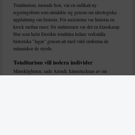
Totalitarism, menade hon, var en radikalt ny
regeringsform som utmärkte sig genom sin ideologiska
uppfattning om historia. För nazisterna var historia en
krock mellan raser; för stalinismen var det en klasskamp.
Hur som helst försökte totalitära ledare verkställa
historiska ”lagar” genom att med våld omforma de
människor de styrde.
Totalitarism vill isolera individer
Mänskligheten, sade Arendt, kännetecknas av sin
oändliga variation – ingen person kan någonsin helt
ersätta en annan. Totalitarism syftade till att förstöra
detta. Den isolerade individer, upplöste de band genom
vilka de förenar och stärker varandra, och försökte
utplåna den mänskliga personligheten.
Koncentrationslägrens totala dominans gjorde det genom
att reducera varje fånge till ”en bunt reaktioner som kan