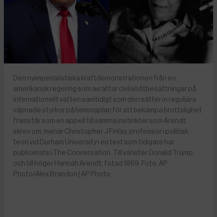
Den nyimperialistiska kraftdemonstrationen från en
amerikansk regering som avrättar civila båtbesättningar på
internationellt vatten samtidigt som den sätter in reguljära
väpnade styrkor på hemmaplan för att bekämpa brottslighet
framstår som en appell till samma instinkter som Arendt
skrev om, menar Christopher J Finlay, professor i politisk
teori vid Durham University i en text som tidigare har
publicerats i The Conversation. Till vänster Donald Trump,
och till höger Hannah Arendt, fotad 1969. Foto: AP
Photo/Alex Brandon | AP Photo