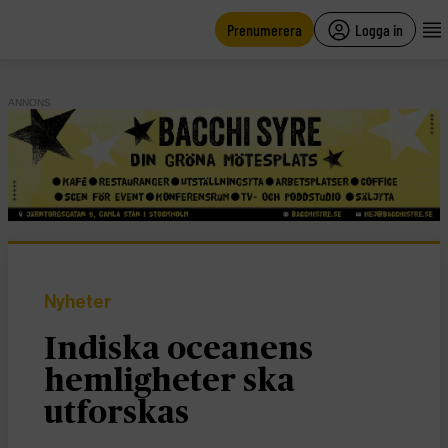
main
content
Prenumerera
Logga in
ANNONS
Nyheter
Indiska oceanens
hemligheter ska
utforskas