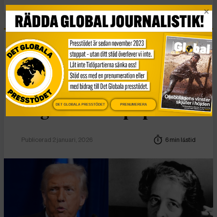
Essä
Vad Hanna Arendt kan
lära oss om
DET GLOBALA PRESSTÖDET
PRENUMERERA
högerextrem populism
Publicerad 2 januari, 2026
6 min lästid