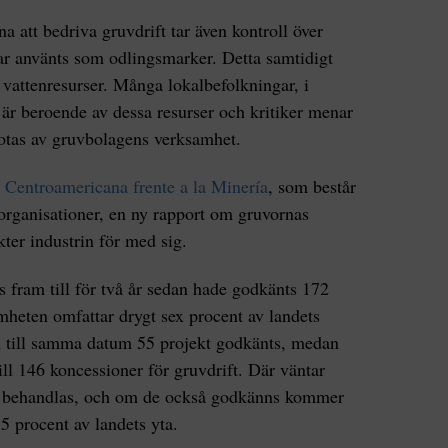
na att bedriva gruvdrift tar även kontroll över
r använts som odlingsmarker. Detta samtidigt
 vattenresurser. Många lokalbefolkningar, i
är beroende av dessa resurser och kritiker menar
 hotas av gruvbolagens verksamhet.
 Centroamericana frente a la Minería
, som består
organisationer, en ny rapport om gruvornas
ter industrin för med sig.
s fram till för två år sedan hade godkänts 172
amheten omfattar drygt sex procent av landets
am till samma datum 55 projekt godkänts, medan
ill 146 koncessioner för gruvdrift. Där väntar
tt behandlas, och om de också godkänns kommer
5 procent av landets yta.