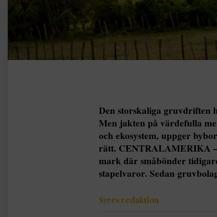
Den storskaliga gruvdriften 
Men jakten på värdefulla met
och ekosystem, uppger bybor
rätt. CENTRALAMERIKA – Gr
mark där småbönder tidigare
stapelvaror. Sedan gruvbola
Syres redaktion