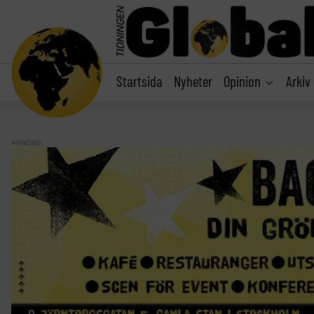
main
content
Startsida
Nyheter
Opinion
Arkiv
ANNONS