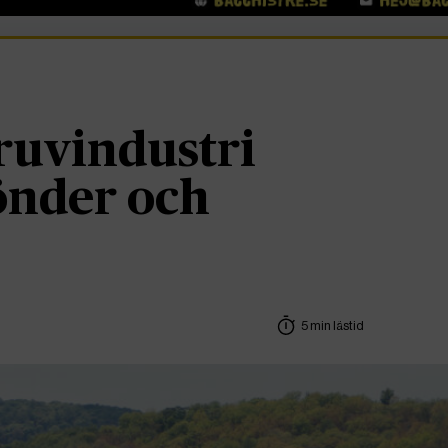
ruvindustri
önder och
5 min lästid