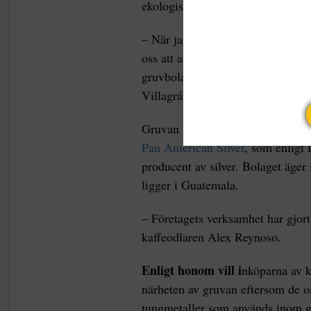
ekologiska mångfalden.
– När jag var liten hyrde min pap
oss att arbeta med de stora skörd
gruvbolaget kunde min pappa inte 
Villagrán, 28, för IPS.
Gruvan bytte nyligen ägare och ti
Pan American Silver
, som enligt 
producent av silver. Bolaget äger
ligger i Guatemala.
– Företagets verksamhet har gjort
kaffeodlaren Alex Reynoso.
Enligt honom vill i
nköparna av k
närheten av gruvan eftersom de or
tungmetaller som används inom g