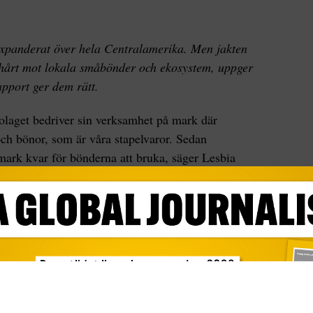
expanderat över hela Centralamerika. Men jakten
t hårt mot lokala småbönder och ekosystem, uppger
apport ger dem rätt.
laget bedriver sin verksamhet på mark där
ch bönor, som är våra stapelvaror. Sedan
mark kvar för bönderna att bruka, säger Lesbia
as Flores i östra Guatemala.
 kanadensiskt gruvföretag sin verksamhet för tolv
lbefolkningarna, som är spridda i olika byar i
verksamheten.
an El Escobal, som lokalbefolkningen menar slår
r – men också mot vattentillgångarna och den