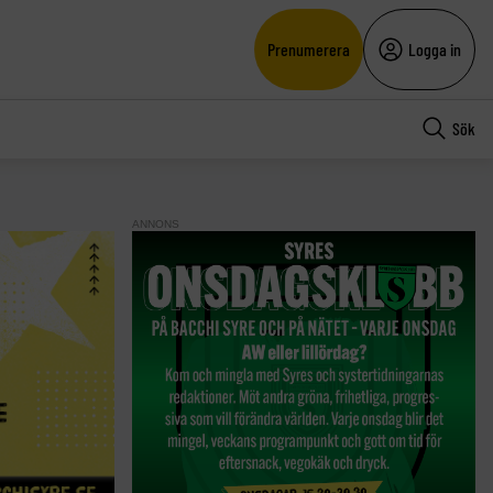
Prenumerera
Logga in
Sök
ANNONS