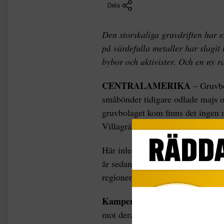
Dela
Den storskaliga gruvdriften har 
på värdefulla metaller har slagi
bybor och aktivister. Och en ny r
CENTRALAMERIKA
– Gruvbo
småbönder tidigare odlade majs o
gruvbolaget kom finns det ingen 
Villagrán, som bor i San Rafael L
Här inledde dotterbolaget till ett
år sedan, och sedan dess har loka
regionen, kämpat för att stoppa 
Kampen handlar om
silvergruv
mot deras försörjningsmöjlighete