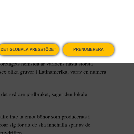
pa fyra hektar mark och det var en njutning för
arna. Men när markägaren sålde området till
längre plantera våra grödor, berättar Lesbia
DET GLOBALA PRESSTÖDET
PRENUMERERA
llhör numera ett dotterbolag till det kanadensiska
företagets hemsida är världens nästa största
 sex olika gruvor i Latinamerika, varav en numera
 det svårare jordbruket, säger den lokale
affe inte ta emot bönor som producerats i
oar sig för att de ska innehålla spår av de
ruvdriften.