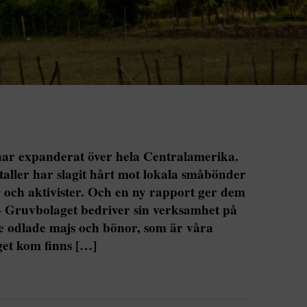
har expanderat över hela Centralamerika.
aller har slagit hårt mot lokala småbönder
 och aktivister. Och en ny rapport ger dem
uvbolaget bedriver sin verksamhet på
 odlade majs och bönor, som är våra
get kom finns […]