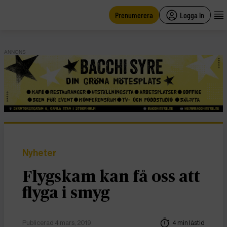
main
content
Prenumerera
Logga in
ANNONS
Nyheter
Flygskam kan få oss att
flyga i smyg
Publicerad 4 mars, 2019
4 min lästid