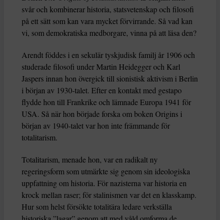
svår och kombinerar historia, statsvetenskap och filosofi
på ett sätt som kan vara mycket förvirrande. Så vad kan
vi, som demokratiska medborgare, vinna på att läsa den?
Arendt föddes i en sekulär tyskjudisk familj år 1906 och
studerade filosofi under Martin Heidegger och Karl
Jaspers innan hon övergick till sionistisk aktivism i Berlin
i början av 1930-talet. Efter en kontakt med gestapo
flydde hon till Frankrike och lämnade Europa 1941 för
USA. Så när hon började forska om boken Origins i
början av 1940-talet var hon inte främmande för
totalitarism.
Totalitarism, menade hon, var en radikalt ny
regeringsform som utmärkte sig genom sin ideologiska
uppfattning om historia. För nazisterna var historia en
krock mellan raser; för stalinismen var det en klasskamp.
Hur som helst försökte totalitära ledare verkställa
historiska ”lagar” genom att med våld omforma de