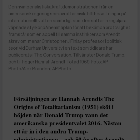
Den nyimperialistiska kraftdemonstrationen från en
amerikansk regering som avrättar civila båtbesättningar på
internationellt vatten samtidigt som den sätter in reguljära
väpnade styrkor på hemmaplan för att bekämpa brottslighet
framstår som en appell till samma instinkter som Arendt
skrev om, menar Christopher J Finlay, professor i politisk
teori vid Durham University i en text som tidigare har
publicerats i The Conversation. Till vänster Donald Trump,
och till höger Hannah Arendt, fotad 1969. Foto: AP
Photo/Alex Brandon | AP Photo
Försäljningen av Hannah Arendts The
Origins of Totalitarianism (1951) sköt i
höjden när Donald Trump vann det
amerikanska presidentvalet 2016. Nästan
ett år in i den andra Trump-
administrationen – och 50 år efter Arendts