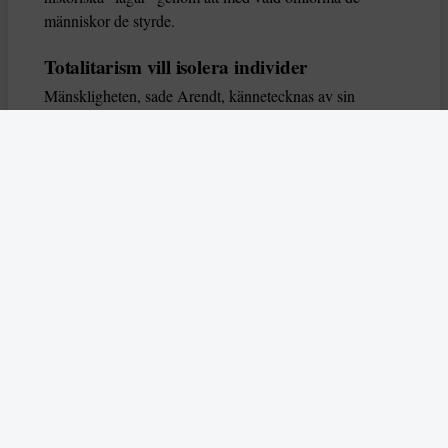
människor de styrde.
Totalitarism vill isolera individer
Mänskligheten, sade Arendt, kännetecknas av sin
oändliga variation – ingen person kan någonsin helt
ersätta en annan. Totalitarism syftade till att förstöra
detta. Den isolerade individer, upplöste de band genom
vilka de förenar och stärker varandra, och försökte
utplåna den mänskliga personligheten.
Koncentrationslägrens totala dominans gjorde det genom
att reducera varje fånge till ”en bunt reaktioner som kan
likvideras och ersättas” innan de dödas. Med alla i
slutändan utsatta för detta hot, gjorde totalitarismen den
mänskliga personen som sådan överflödig.
I stället för att sträva efter stabilitet var totalitarismen
alltid en rörelse som ständigt anstiftade förändring. När