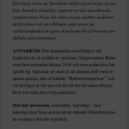
Ett isberg större än Stockholm håller på att bryta sig loss
från Antarktis inlandsis, rapporterar den amerikanska
rymdstyrelsen Nasa. De södra isarna smälter snabbare
än förväntat och utvecklingen sätter press på
världssamfundet att agera skyndsamt för att bromsa den
globala uppvärmningen.
ANTARKTIS
Den dramatiska utvecklingen vid
Sydpolen är ett resultat av sprickan i klippavsatsen Brunt
som först noterades hösten 2016 och som sedan dess har
spridit sig. Sprickan ser snart ut att stämma träff med en
annan spricka, den så kallade ”Halloweensprickan”, och
vid det laget är det stor risk för att det havsnära isberget
bryts loss från den övriga packisen.
Den här processen,
som kallas ”kalvning”, sker
naturligt men Nasa noterar att de rådande förändringarna
är ovanliga i den här regionen: