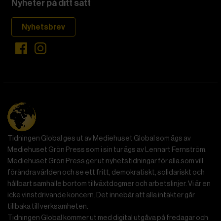
Nyheter på ditt sätt
Nyhetsbrev
Tidningen Global ges ut av Mediehuset Global som ägs av
Mediehuset Grön Press som i sin tur ägs av Lennart Fernström.
Mediehuset Grön Press ger ut nyhetstidningar för alla som vill
förändra världen och se ett fritt, demokratiskt, solidariskt och
hållbart samhälle bortom tillväxtdogmer och arbetslinjer. Vi är en
icke vinstdrivande koncern. Det innebär att alla intäkter går
tillbaka till verksamheten.
Tidningen Global kommer ut med digital utgåva på fredagar och