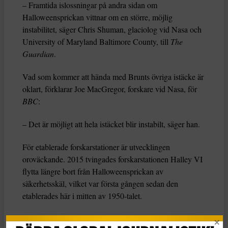
– Framtida islossningar på andra sidan om
Halloweensprickan vittnar om en större, möjlig
instabilitet, säger Chris Shuman, glaciolog vid Nasa och
University of Maryland Baltimore County, till
The
Guardian
.
Vad som kommer
att hända med Brunts övriga istäcke är
oklart, förklarar Joe MacGregor, forskare vid Nasa, för
BBC
:
– Det är möjligt att hela istäcket blir instabilt, säger han.
För etablerade forskarstationer är utvecklingen
oroväckande. 2015 tvingades forskarstationen Halley VI
flytta längre bort från Halloweensprickan av
säkerhetsskäl, vilket var första gången sedan den
etablerades här i mitten av 1950-talet.
För världen i stort
är det hög tid att bromsa den globala